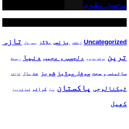
محسن نقوی
مقبول ٹیگز
تازہ
بزنس
Uncategorized
بلاگز
ایکشن
بیس بال
ترین
دنیا
دلچسپ و عجیب
حرکت پذیری
ریسنگ
شوبز
سوشل میڈیا
سائینس و صحت
فٹ بال
لڑاکا
پاکستان
ٹیکنالوجی
کرائم
پول
کھل کے بول
کھیل