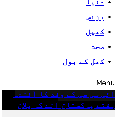
دنیا
(اُردو ایکسپریس) عالیہ رشید کو پی
بزنس
سی بی بورڈ آف گورنرز کے لئے نامزد
کردیا گیا۔ عالیہ رشید پی سی.
کھیل
Read More
صحت
کھل کے بول
کھیل
Menu
آئی سی سی کے وفد کا آئندہ
ہفتے پاکستان آنے کا پلان