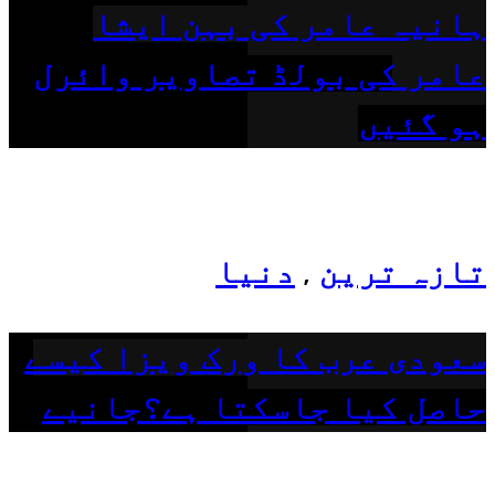
ہانیہ عامر کی بہن ایشا
عامر کی بولڈ تصاویر وائرل
ہو گئیں
تازہ ترین
دنیا
,
سعودی عرب کا ورک ویزا کیسے
حاصل کیا جاسکتا ہے؟جانیے