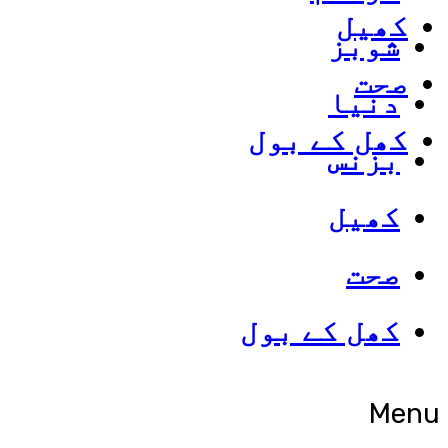
کھیل
شوبز
صحت
دنیا
کھل کے بول
بزنس
کھیل
صحت
کھل کے بول
Menu