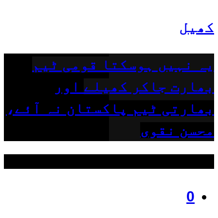
کھیل
یہ نہیں ہوسکتا قومی ٹیم
بھارت جاکر کھیلے اور
بھارتی ٹیم پاکستان نہ آئے،
محسن نقوی
ہمیں فالو کریں
0