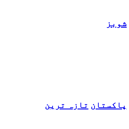
شوبز
ہانیہ عامر کی بہن ایشا
عامر کی بولڈ تصاویر وائرل
ہو گئیں
پاکستان
تازہ ترین
پیٹرول کی قیمتوں میں اضافے