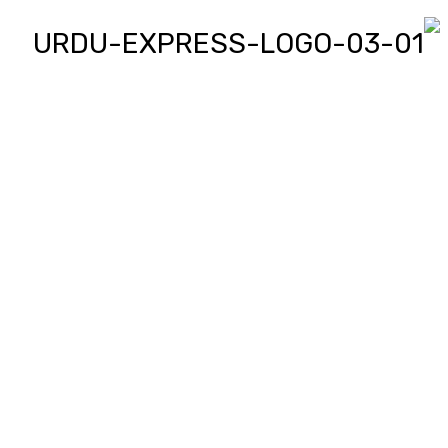
اردو ایکسپریس پر آپ پڑھیں اور
دیکھیں گے دنیا بھر کی خبریں، مختصر
پیرائے میں، یعنی سو لفظوں میں پوری
خبر اور ساٹھ سیکنڈز میں پورا پیکج،
‘کھل کے بول’ میں آپ بھی اپنی خبر یا
کہانی لکھ کر یا ریکارڈ کر کے بھیج
سکتے ہیں اور اردو ایکسپریس اسکو