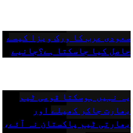
سعودی عرب کا ورک ویزا کیسے
حاصل کیا جاسکتا ہے؟جانیے
یہ نہیں ہوسکتا قومی ٹیم
بھارت جاکر کھیلے اور
بھارتی ٹیم پاکستان نہ آئے،