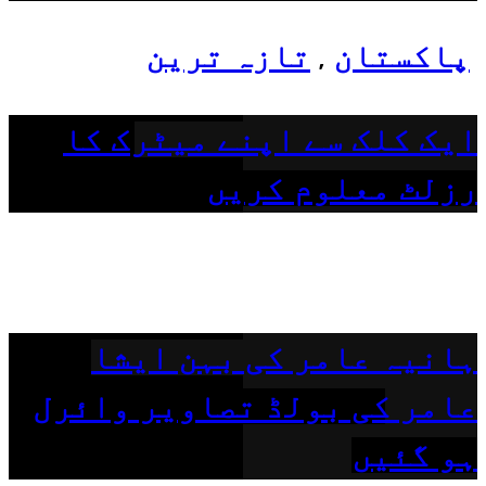
پاکستان
تازہ ترین
,
ایک کلک سے اپنے میٹرک کا
رزلٹ معلوم کریں
ہانیہ عامر کی بہن ایشا
عامر کی بولڈ تصاویر وائرل
ہو گئیں