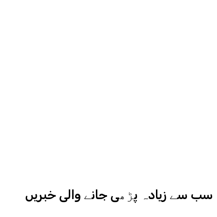
مناسب جگہ دیگا، اردو ایکسپریس کے
روح رواں عمران ملک پچھلے بیس سال
سے میڈیا کے مختلف شعبوں میں نبرد
آزما ہیں-
ادارہ اردو ایکسپریس کے علاوہ شارجہ
نیوز اور میڈیا بائیٹس بھی
کامیابی سے چلا رہا ہے
سب سے زیادہ پڑھی جانے والی خبریں