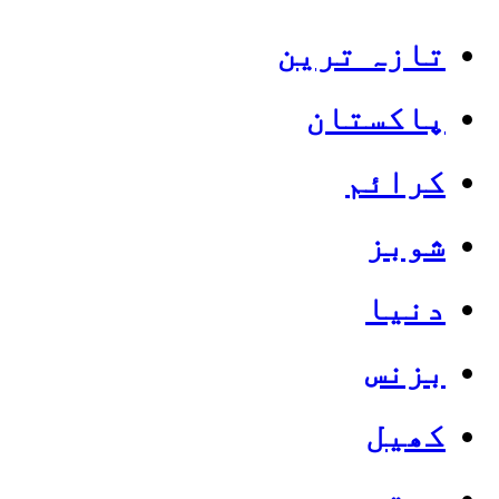
تازہ ترین
پاکستان
کرائم
شوبز
دنیا
بزنس
کھیل
صحت