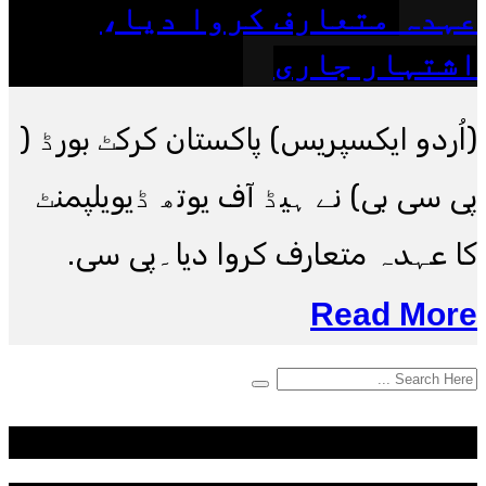
عہدہ متعارف کروا دیا،
اشتہار جاری
(اُردو ایکسپریس) پاکستان کرکٹ بورڈ (
پی سی بی) نے ہیڈ آف یوتھ ڈیویلپمنٹ
کا عہدہ متعارف کروا دیا۔پی سی.
Read More
Categories