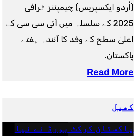
(اُردو ایکسپریس) چیمپئنز ٹرافی
2025 کے سلسلہ میں آئی سی سی کے
اعلیٰ سطح کے وفد کا آئندہ ہفتے
پاکستان.
Read More
کھیل
پاکستان کرکٹ بورڈ نے نیا