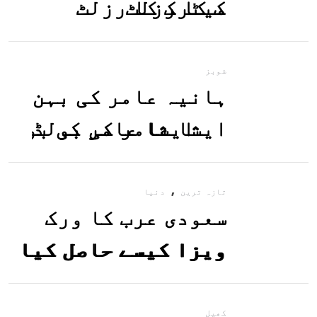
میٹرک کا رزلٹ
معلوم کریں
شوبز
ہانیہ عامر کی بہن
ایشا عامر کی بولڈ
تصاویر وائرل ہو
,
گئیں
تازہ ترین
دنیا
سعودی عرب کا ورک
ویزا کیسے حاصل کیا
جاسکتا ہے؟جانیے
کھیل