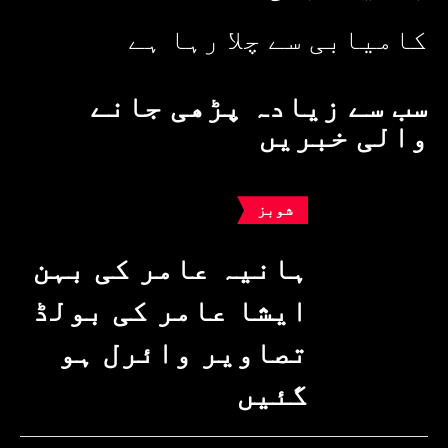
کامیابی سے چلا رہا ہے
سب سے زیادہ پڑھی جانے
والی خبریں
شوبز
ہانیہ عامر کی بہن
ایشا عامر کی بولڈ
تصاویر وائرل ہو
گئیں