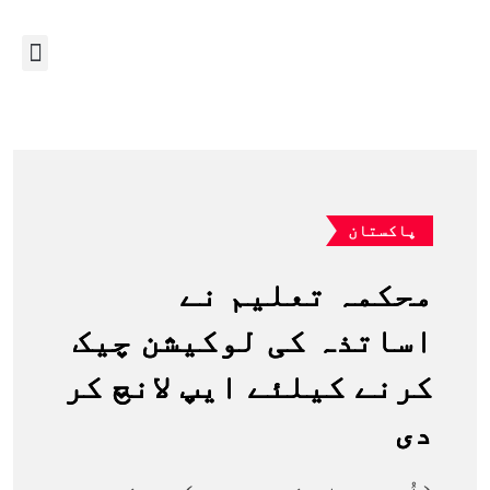
پاکستان
محکمہ تعلیم نے
اساتذہ کی لوکیشن چیک
کرنے کیلئے ایپ لانچ کر
دی