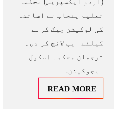
(اُردو ایکسپریس) محکمہ
تعلیم پنجاب نے اساتذہ
کی لوکیشن چیک کرنے
کیلئے ایپ لانچ کر دی۔
ترجمان محکمہ اسکول
ایجوکیشن.
READ MORE