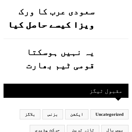
گئیں
سعودی عرب کا ورک
ویزا کیسے حاصل کیا
جاسکتا ہے؟جانیے
یہ نہیں ہوسکتا
قومی ٹیم بھارت
جاکر کھیلے اور
بھارتی ٹیم پاکستان
مقبول ٹیگز
نہ آئے، محسن نقوی
Uncategorized
ایکشن
بزنس
بلاگز
بیس بال
تازہ ترین
حرکت پذیری