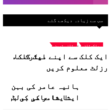
سب سے زیادہ دیکھے گئے
,
پاکستان
تازہ ترین
ایک کلک سے اپنے میٹرک کا
رزلٹ معلوم کریں
ہانیہ عامر کی بہن
ایشا عامر کی بولڈ
تصاویر وائرل ہو