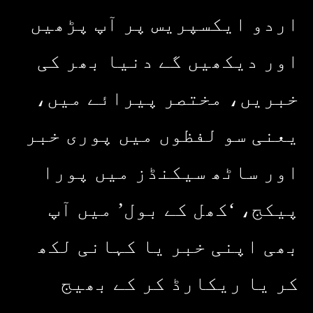
اردو ایکسپریس پر آپ پڑھیں
اور دیکھیں گے دنیا بھر کی
خبریں، مختصر پیرائے میں،
یعنی سو لفظوں میں پوری خبر
اور ساٹھ سیکنڈز میں پورا
پیکج، ‘کھل کے بول’ میں آپ
بھی اپنی خبر یا کہانی لکھ
کر یا ریکارڈ کر کے بھیج