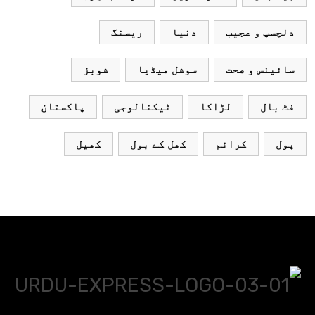
دلچسپ و عجیب
دنیا
ریسنگ
سائینس و صحت
سوشل میڈیا
شوبز
فٹ بال
لڑاکا
ٹیکنالوجی
پاکستان
پول
کرائم
کھل کے بول
کھیل