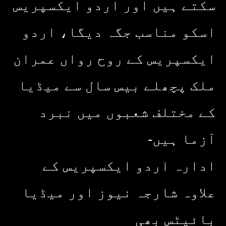
سکتے ہیں اور اردو ایکسپریس
اسکو مناسب جگہ دیگا، اردو
ایکسپریس کے روح رواں عمران
ملک پچھلے بیس سال سے میڈیا
کے مختلف شعبوں میں نبرد
آزما ہیں-
ادارہ اردو ایکسپریس کے
علاوہ شارجہ نیوز اور میڈیا
بائیٹس بھی