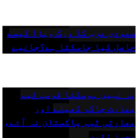
سعودی عرب کا ورک ویزا کیسے
حاصل کیا جاسکتا ہے؟جانیے
یہ نہیں ہوسکتا قومی ٹیم
بھارت جاکر کھیلے اور
بھارتی ٹیم پاکستان نہ آئے،
محسن نقوی