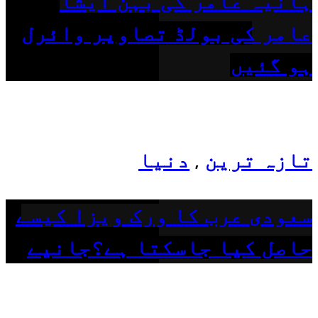
ہانیہ عامر کی بہن ایشا
عامر کی بولڈ تصاویر وائرل
ہو گئیں
تازہ ترین
دنیا
,
سعودی عرب کا ورک ویزا کیسے
حاصل کیا جاسکتا ہے؟جانیے