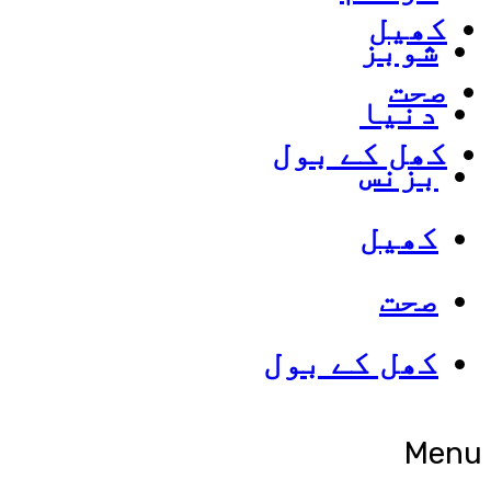
کھیل
شوبز
صحت
دنیا
کھل کے بول
بزنس
کھیل
صحت
کھل کے بول
Menu