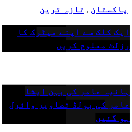
پاکستان
تازہ ترین
,
ایک کلک سے اپنے میٹرک کا
رزلٹ معلوم کریں
ہانیہ عامر کی بہن ایشا
عامر کی بولڈ تصاویر وائرل
ہو گئیں