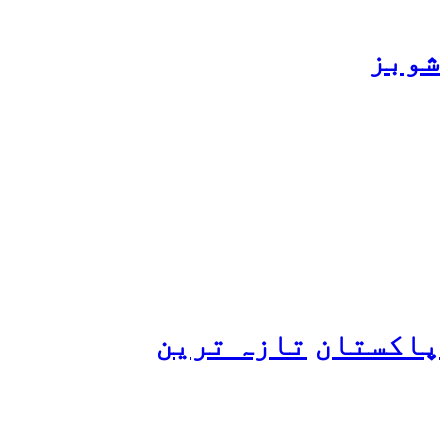
شوبز
ہانیہ عامر کی بہن ایشا
عامر کی بولڈ تصاویر وائرل
ہو گئیں
پاکستان
تازہ ترین
پیٹرول کی قیمتوں میں اضافے