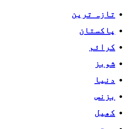
تازہ ترین
پاکستان
کرائم
شوبز
دنیا
بزنس
کھیل
صحت