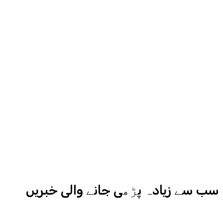
روح رواں عمران ملک پچھلے بیس سال
سے میڈیا کے مختلف شعبوں میں نبرد
آزما ہیں-
ادارہ اردو ایکسپریس کے علاوہ شارجہ
نیوز اور میڈیا بائیٹس بھی
کامیابی سے چلا رہا ہے
سب سے زیادہ پڑھی جانے والی خبریں