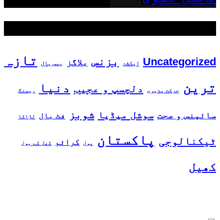
مقبول ٹیگز
تازہ
بزنس
Uncategorized
بلاگز
ایکشن
بیس بال
ترین
دنیا
دلچسپ و عجیب
حرکت پذیری
ریسنگ
شوبز
سوشل میڈیا
سائینس و صحت
فٹ بال
لڑاکا
پاکستان
ٹیکنالوجی
کرائم
پول
کھل کے بول
کھیل