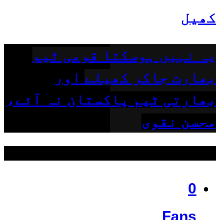
کھیل
یہ نہیں ہوسکتا قومی ٹیم
بھارت جاکر کھیلے اور
بھارتی ٹیم پاکستان نہ آئے،
محسن نقوی
ہمیں فالو کریں
0
Fans