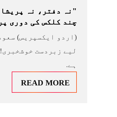
"نہ دفتر، نہ پریشان
چند کلکس کی دوری پر
(اردو ایکسپریس) سعود
لیے زبردست خوشخبری! ا
ہے.
READ MORE