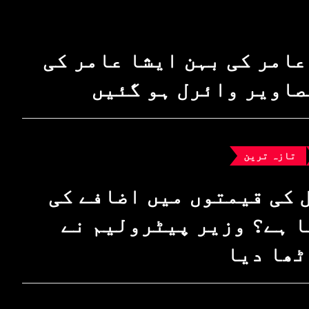
عامر کی بہن ایشا عامر کی
صاویر وائرل ہو گئیں
تازہ ترین
 کی قیمتوں میں اضافے کی
 ہے؟ وزیرِ پیٹرولیم نے
ٹھا دیا