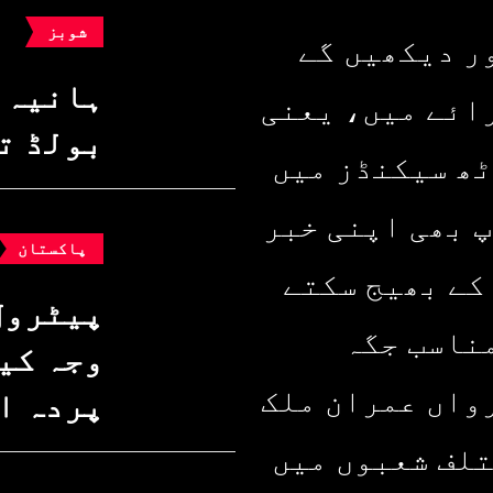
شوبز
ر دیکھیں گے
ہانیہ 
ائے میں، یعنی
بولڈ ت
ٹھ سیکنڈز میں
پ بھی اپنی خبر
پاکستان
کے بھیج سکتے
پیٹرول
ناسب جگہ
وجہ کیا
واں عمران ملک
پردہ ا
تلف شعبوں میں