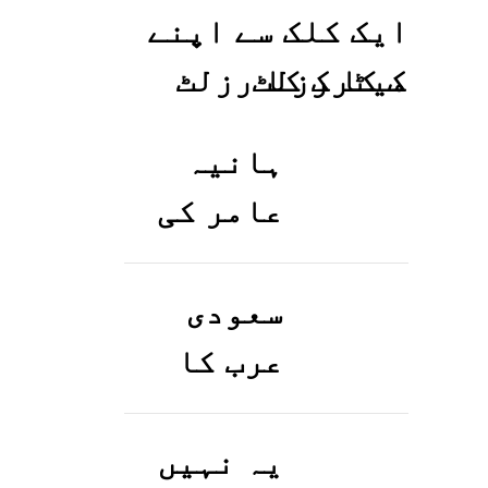
ایک کلک سے اپنے
میٹرک کا رزلٹ
معلوم کریں
ہانیہ
عامر کی
بہن ایشا
عامر کی
سعودی
بولڈ
عرب کا
تصاویر
ورک ویزا
وائرل ہو
کیسے
یہ نہیں