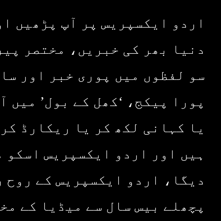
اردو ایکسپریس پر آپ پڑھیں او
دنیا بھر کی خبریں، مختصر پیر
سو لفظوں میں پوری خبر اور سا
پورا پیکج، ‘کھل کے بول’ میں آ
یا کہانی لکھ کر یا ریکارڈ کر 
ہیں اور اردو ایکسپریس اسکو م
دیگا، اردو ایکسپریس کے روح ر
پچھلے بیس سال سے میڈیا کے مخ