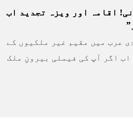
ی! اقامہ اور ویزہ تجدید اب
”
ی عرب میں مقیم غیر ملکیوں کے
ب اگر آپ کی فیملی بیرونِ ملک