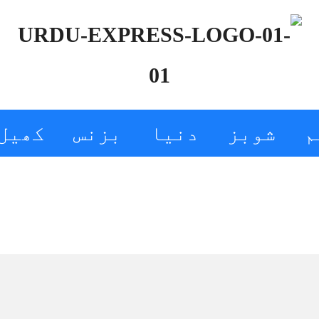
م
شوبز
دنیا
بزنس
کھیل