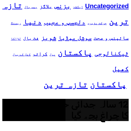
تازہ
بزنس
Uncategorized
بلاگز
ایکشن
بیس بال
ترین
دنیا
دلچسپ و عجیب
حرکت پذیری
ریسنگ
شوبز
سوشل میڈیا
سائینس و صحت
فٹ بال
لڑاکا
پاکستان
ٹیکنالوجی
کرائم
پول
کھل کے بول
کھیل
پاکستان
تازہ ترین
12 سالہ جدائی ختم، لیکن زندگی
کا چراغ بجھ گیا