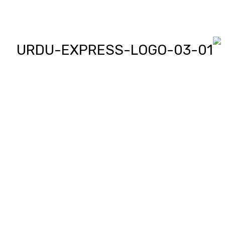
اردو ایکسپریس پر آپ پڑھیں اور
دیکھیں گے دنیا بھر کی خبریں، مختصر
پیرائے میں، یعنی سو لفظوں میں پوری
خبر اور ساٹھ سیکنڈز میں پورا پیکج،
‘کھل کے بول’ میں آپ بھی اپنی خبر یا
کہانی لکھ کر یا ریکارڈ کر کے بھیج