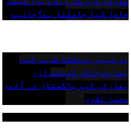
سعودی عرب کا ورک ویزا کیسے
حاصل کیا جاسکتا ہے؟جانیے
یہ نہیں ہوسکتا قومی ٹیم
بھارت جاکر کھیلے اور
بھارتی ٹیم پاکستان نہ آئے،
محسن نقوی
مقبول ٹیگز