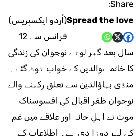
Share:
Spread the love
(اُردو ایکسپریس)
فرانس سے 12
سال بعد گھر لوٹے نوجوان کی زندگی
کا خاتمہ،والدین کے خواب ٹوٹ گئے۔
منڈی بہاؤالدین سے تعلق رکھنے والے
نوجوان ظفر اقبال کی افسوسناک
موت نے اہلِ خانہ اور علاقے میں غم
کی لہر دوڑا دی ہے۔ اطلاعات کے