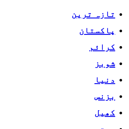
تازہ ترین
پاکستان
کرائم
شوبز
دنیا
بزنس
کھیل
صحت