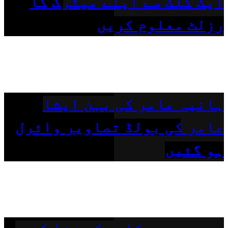
ایک کلک سے اپنے میٹرک کا
رزلٹ معلوم کریں
ہانیہ عامر کی بہن ایشا
عامر کی بولڈ تصاویر وائرل
ہو گئیں