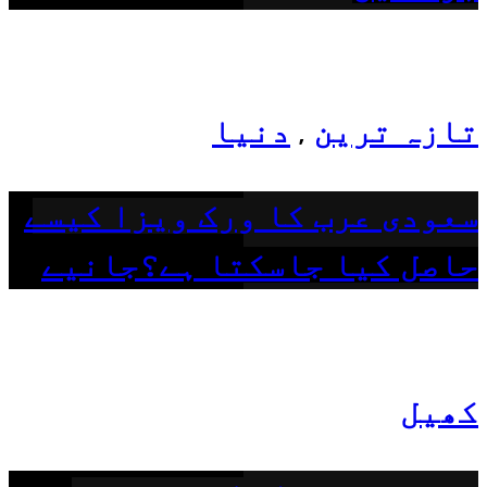
تازہ ترین
دنیا
,
سعودی عرب کا ورک ویزا کیسے
حاصل کیا جاسکتا ہے؟جانیے
کھیل