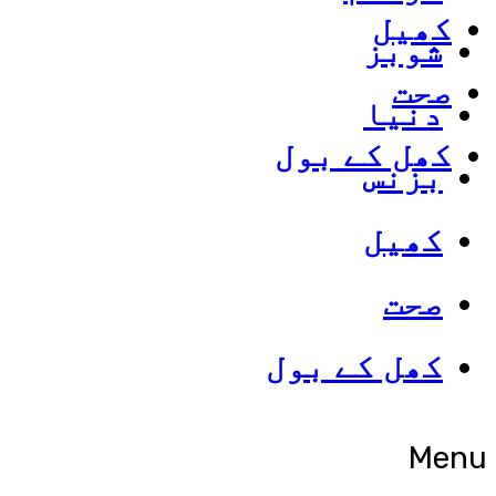
کھیل
شوبز
صحت
دنیا
کھل کے بول
بزنس
کھیل
صحت
کھل کے بول
Menu