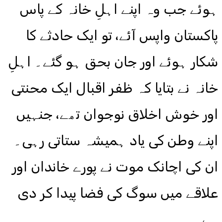
ہوئے جب وہ اپنے اہلِ خانہ کے پاس
پاکستان واپس آئے، تو ایک حادثے کا
شکار ہوئے اور جان بحق ہو گئے۔ اہلِ
خانہ نے بتایا کہ ظفر اقبال ایک محنتی
اور خوش اخلاق نوجوان تھے، جنہیں
اپنے وطن کی یاد ہمیشہ ستاتی رہی۔
ان کی اچانک موت نے پورے خاندان اور
علاقے میں سوگ کی فضا پیدا کر دی
ہے۔