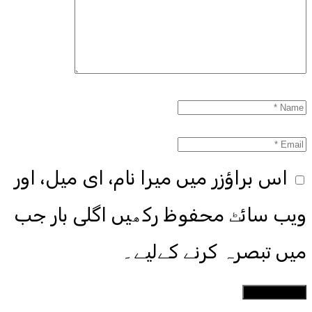
اس براؤزر میں میرا نام، ای میل، اور
ویب سائٹ محفوظ رکھیں اگلی بار جب
میں تبصرہ کرنے کےلیے۔