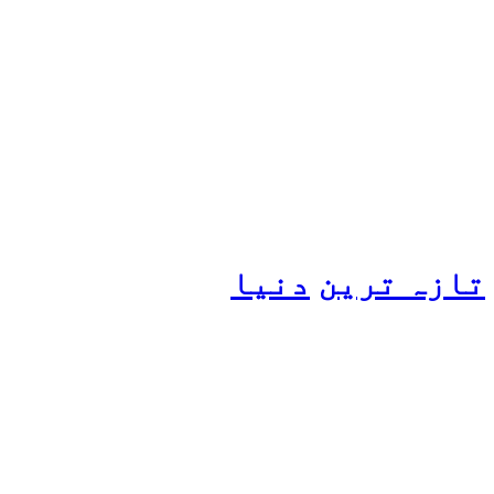
پیٹرول کی قیمتوں میں اضافے
کی وجہ کیا ہے؟ وزیرِ
پیٹرولیم نے پردہ اٹھا دیا
تازہ ترین
دنیا
مسافروں سے بھری فیری کو
حادثہ، 41 افراد ہلاک، 61
تاحال لاپتہ