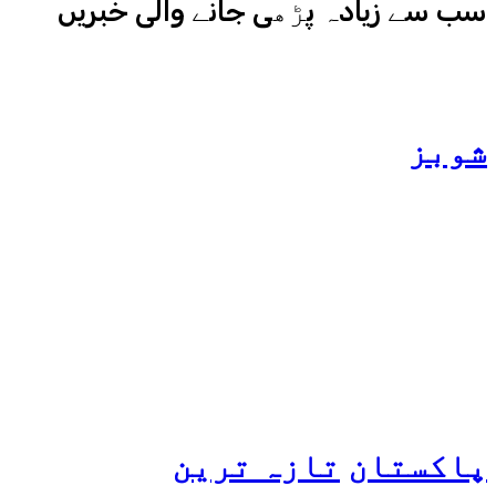
سب سے زیادہ پڑھی جانے والی خبریں
شوبز
ہانیہ عامر کی بہن ایشا
عامر کی بولڈ تصاویر وائرل
ہو گئیں
پاکستان
تازہ ترین