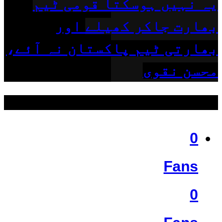
یہ نہیں ہوسکتا قومی ٹیم
بھارت جاکر کھیلے اور
بھارتی ٹیم پاکستان نہ آئے،
محسن نقوی
ہمیں فالو کریں
0
Fans
0