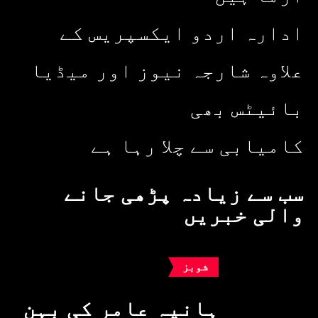
ادارہ اردو ایکسپریس کے
علاوہ شارجہ نیوز اور میڈیا
بائیٹس بھی
کامیابی سے چلا رہا ہے
سب سے زیادہ پڑھی جانے
والی خبریں
شوبز
ہانیہ عامر کی بہن