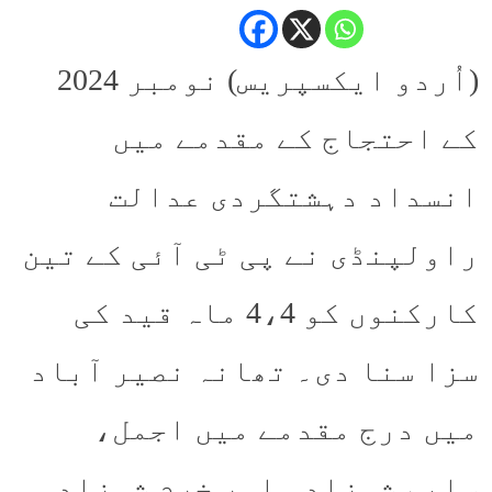
(اُردو ایکسپریس) نومبر 2024
کے احتجاج کے مقدمے میں
انسداد دہشتگردی عدالت
راولپنڈی نے پی ٹی آئی کے تین
کارکنوں کو 4،4 ماہ قید کی
سزا سنا دی۔ تھانہ نصیر آباد
میں درج مقدمے میں اجمل،
سلیم شہزادہ اور خرم شہزاد