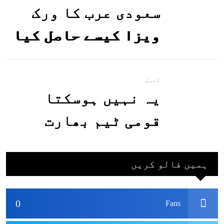
سعودی عرب کا ورک
ویزا کیسے حاصل کیا
جاسکتا ہے؟جانیے
کھیل
یہ نہیں ہوسکتا
قومی ٹیم بھارت
جاکر کھیلے اور
بھارتی ٹیم پاکستان
ہمیں فالو کریں
نہ آئے، محسن نقوی
0
Fans