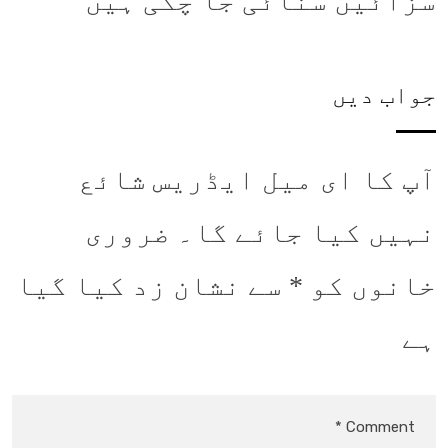
سزائیں سنائی جا چکی ہیں
جواب دیں
آپ کا ای میل ایڈریس شائع
نہیں کیا جائے گا۔
ضروری
خانوں کو
*
سے نشان زد کیا گیا
ہے