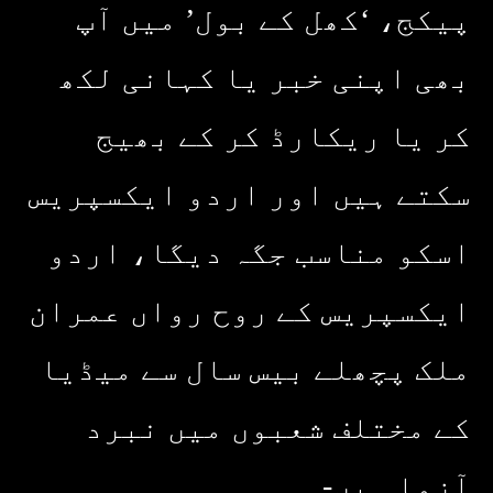
پیکج، ‘کھل کے بول’ میں آپ
بھی اپنی خبر یا کہانی لکھ
کر یا ریکارڈ کر کے بھیج
سکتے ہیں اور اردو ایکسپریس
اسکو مناسب جگہ دیگا، اردو
ایکسپریس کے روح رواں عمران
ملک پچھلے بیس سال سے میڈیا
کے مختلف شعبوں میں نبرد
آزما ہیں-