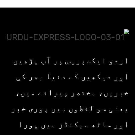
اردو ایکسپریس پر آپ پڑھیں
اور دیکھیں گے دنیا بھر کی
خبریں، مختصر پیرائے میں،
یعنی سو لفظوں میں پوری خبر
اور ساٹھ سیکنڈز میں پورا