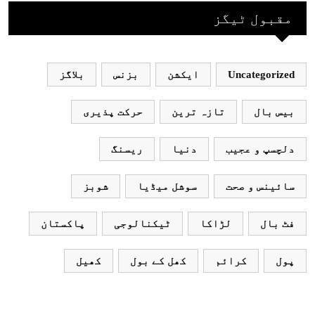
بھارتی ٹیم پاکستان
مقبول ٹیگز
نہ آئے، محسن نقوی
Uncategorized
ایکشن
بزنس
بلاگز
بیس بال
تازہ ترین
حرکت پذیری
دلچسپ و عجیب
دنیا
ریسنگ
سائینس و صحت
سوشل میڈیا
شوبز
فٹ بال
لڑاکا
ٹیکنالوجی
پاکستان
پول
کرائم
کھل کے بول
کھیل