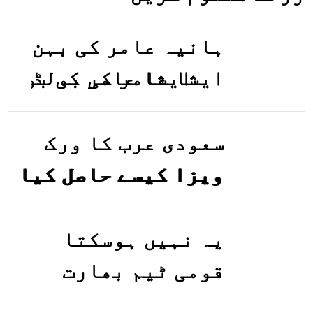
ہانیہ عامر کی بہن
ایشا عامر کی بولڈ
تصاویر وائرل ہو
گئیں
سعودی عرب کا ورک
ویزا کیسے حاصل کیا
جاسکتا ہے؟جانیے
یہ نہیں ہوسکتا
قومی ٹیم بھارت
جاکر کھیلے اور