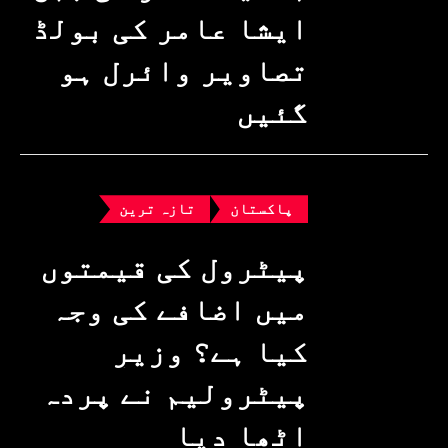
ایشا عامر کی بولڈ
تصاویر وائرل ہو
گئیں
پاکستان
تازہ ترین
پیٹرول کی قیمتوں
میں اضافے کی وجہ
کیا ہے؟ وزیرِ
پیٹرولیم نے پردہ
اٹھا دیا