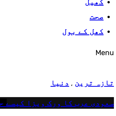
کھیل
صحت
شوبز
کھل کے بول
ہانیہ عامر کی بہن ایشا عامر 
Menu
تازہ ترین
دنیا
,
سعودی عرب کا ورک ویزا کیسے ح