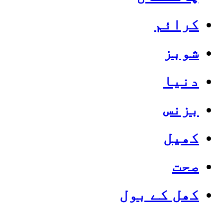
کرائم
شوبز
دنیا
بزنس
کھیل
صحت
کھل کے بول