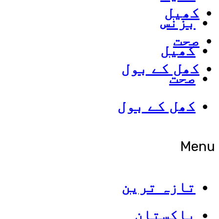
کھیل
بزنس
صحت
کھیل
کھل کے بول
صحت
کھل کے بول
Menu
تازہ ترین
پاکستان