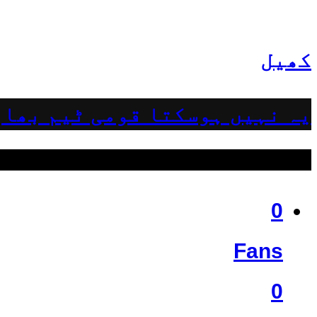
کھیل
یہ نہیں ہوسکتا قومی ٹیم بھار
ہمیں فالو کریں
0
Fans
0