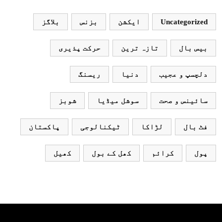
نہ آئے، محسن نقوی
Uncategorized
ایکشن
بزنس
بلاگز
بیس بال
تازہ ترین
حرکت پذیری
دلچسپ و عجیب
دنیا
ریسنگ
سائینس و صحت
سوشل میڈیا
شوبز
فٹ بال
لڑاکا
ٹیکنالوجی
پاکستان
پول
کرائم
کھل کے بول
کھیل