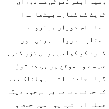
وسیم اپنی ڈیوٹی کے دوران
ٹریک کے کنارے بیٹھا ہوا
تھا۔ اس دوران میٹرو بس
اسٹاپ سے روانہ ہوئی اور
گارڈ کو کچلتی ہوئی گزر گئی،
جس سے وہ موقع پر ہی دم توڑ
گیا۔ حادثہ اتنا ہولناک تھا
کہ جائے وقوعہ پر موجود دیگر
عملہ اور شہریوں میں خوف و