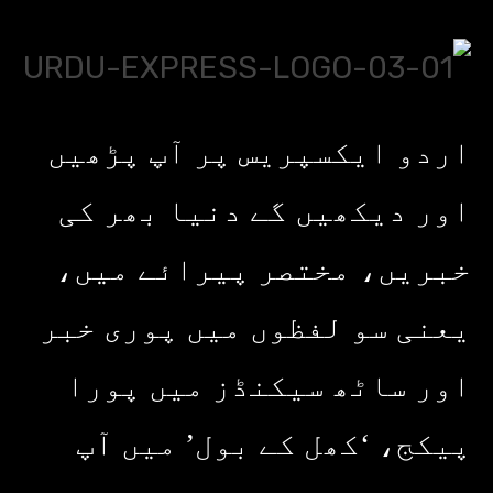
اردو ایکسپریس پر آپ پڑھیں
اور دیکھیں گے دنیا بھر کی
خبریں، مختصر پیرائے میں،
یعنی سو لفظوں میں پوری خبر
اور ساٹھ سیکنڈز میں پورا
پیکج، ‘کھل کے بول’ میں آپ