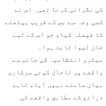
کی نگرانی کرنا تھی۔ اس نے
کسی وجہ سے بس کے قریب بیٹھنے
کا فیصلہ کیا، جو اس کے لیے
جان لیوا ثابت ہوا۔
میٹرو انتظامیہ کی جانب سے
واقعے پر تاحال کوئی سرکاری
بیان سامنے نہیں آیا، تاہم
ذرائع کے مطابق واقعے کی