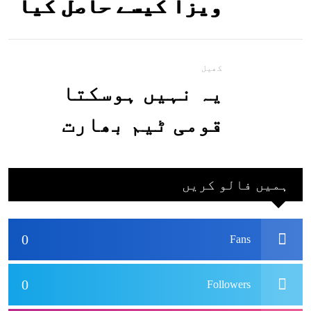
ویزا کیسے حاصل کیا
جاسکتا ہے؟جانیے
کھیل
یہ نہیں ہوسکتا
قومی ٹیم بھارت
جاکر کھیلے اور
بھارتی ٹیم پاکستان
ہمیں فالو کریں
نہ آئے، محسن نقوی
0
Fans
0
Followers