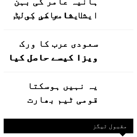
ہانیہ عامر کی بہن
ایشا عامر کی بولڈ
تصاویر وائرل ہو
گئیں
سعودی عرب کا ورک
ویزا کیسے حاصل کیا
جاسکتا ہے؟جانیے
یہ نہیں ہوسکتا
قومی ٹیم بھارت
جاکر کھیلے اور
بھارتی ٹیم پاکستان
مقبول ٹیگز