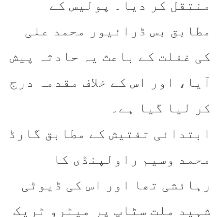
منتقل کر دیا۔ پولیس کے
مطابق بس ڈرائیور محمد علی
کی غفلت کے باعث یہ حادثہ پیش
آیا، اور اس کے خلاف مقدمہ درج
کر لیا گیا ہے۔
ابتدائی تفتیش کے مطابق گارڈ
محمد وسیم راولپنڈی کا
رہائشی تھا اور اس کی ڈیوٹی
شہید ملت سٹاپ پر میٹرو ٹریک