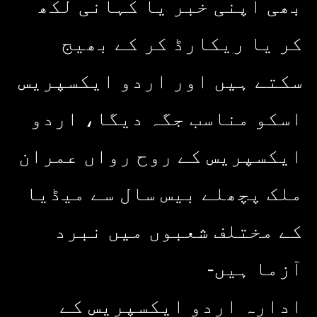
بھی اپنی خبر یا کہانی لکھ
کر یا ریکارڈ کر کے بھیج
سکتے ہیں اور اردو ایکسپریس
اسکو مناسب جگہ دیگا، اردو
ایکسپریس کے روح رواں عمران
ملک پچھلے بیس سال سے میڈیا
کے مختلف شعبوں میں نبرد
آزما ہیں-
ادارہ اردو ایکسپریس کے