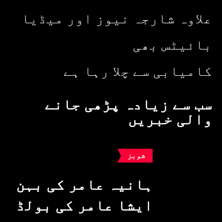
علاوہ شارجہ نیوز اور میڈیا
بائیٹس بھی
کامیابی سے چلا رہا ہے
سب سے زیادہ پڑھی جانے
والی خبریں
شوبز
ہانیہ عامر کی بہن
ایشا عامر کی بولڈ