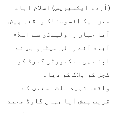
(اُردو ایکسپریس) اسلام آباد
میں ایک افسوسناک واقعہ پیش
آیا جہاں راولپنڈی سے اسلام
آباد آنے والی میٹرو بس نے
اپنے ہی سیکیورٹی گارڈ کو
کچل کر ہلاک کر دیا۔
واقعہ شہید ملت اسٹاپ کے
قریب پیش آیا جہاں گارڈ محمد