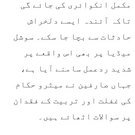
مکمل انکوائری کی جائے گی
تاکہ آئندہ ایسے دلخراش
حادثات سے بچا جا سکے۔ سوشل
میڈیا پر بھی اس واقعے پر
شدید ردعمل سامنے آیا ہے،
جہاں صارفین نے میٹرو حکام
کی غفلت اور تربیت کے فقدان
پر سوالات اٹھائے ہیں۔