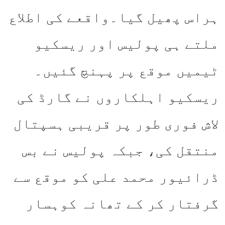
ہراس پھیل گیا۔واقعے کی اطلاع
ملتے ہی پولیس اور ریسکیو
ٹیمیں موقع پر پہنچ گئیں۔
ریسکیو اہلکاروں نے گارڈ کی
لاش فوری طور پر قریبی ہسپتال
منتقل کی، جبکہ پولیس نے بس
ڈرائیور محمد علی کو موقع سے
گرفتار کر کے تھانہ کوہسار