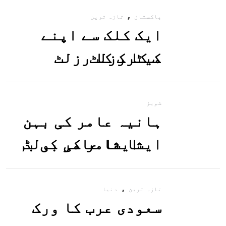
,
پاکستان
تازہ ترین
ایک کلک سے اپنے
میٹرک کا رزلٹ
معلوم کریں
شوبز
ہانیہ عامر کی بہن
ایشا عامر کی بولڈ
تصاویر وائرل ہو
,
گئیں
تازہ ترین
دنیا
سعودی عرب کا ورک