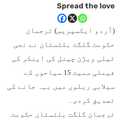
Spread the love
(اُردو ایکسپریس) ترجمان
حکومت گلگت بلتستان نے نجی
ٹیلی ویژن چینل کی اینکر کی
فیملی سمیت 15 سیاحوں کے
سیلابی ریلوں میں بہہ جانے کی
تصدیق کردی۔
ترجمان گلگت بلتستان حکومت