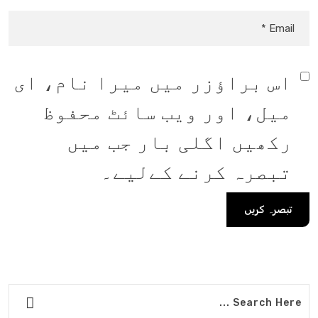
اس براؤزر میں میرا نام، ای
میل، اور ویب سائٹ محفوظ
رکھیں اگلی بار جب میں
تبصرہ کرنے کےلیے۔