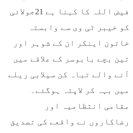
فیض اللہ کا کہنا ہے 21جولائی
کو خیبر ٹی وی سے وابستہ
خاتون اینکر ان کے شوہر اور
تین بچے بابوسر کے علاقے میں
آنے والے تباہ کن سیلابی ریلے
میں بہہ کر لاپتہ ہوگئے۔
مقامی انتظامیہ اور
رضاکاروں نے واقعے کی تصدیق