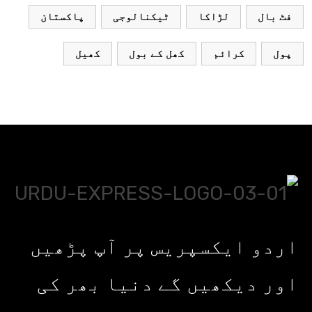
فٹ بال
لڑاکا
ٹیکنالوجی
پاکستان
پول
کرائم
کھل کے بول
کھیل
اردو ایکسپریس پر آپ پڑھیں
اور دیکھیں گے دنیا بھر کی