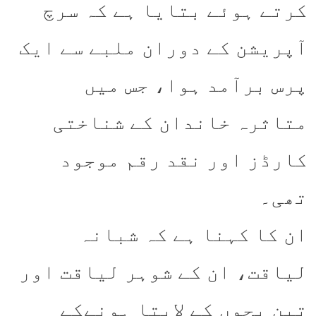
کرتے ہوئے بتایا ہے کہ سرچ
آپریشن کے دوران ملبے سے ایک
پرس برآمد ہوا، جس میں
متاثرہ خاندان کے شناختی
کارڈز اور نقد رقم موجود
تھی۔
ان کا کہنا ہے کہ شبانہ
لیاقت، ان کے شوہر لیاقت اور
تین بچوں کے لاپتا ہونےکے