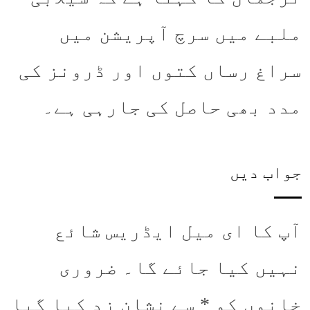
ملبے میں سرچ آپریشن میں
سراغ رساں کتوں اور ڈرونز کی
مدد بھی حاصل کی جارہی ہے۔
جواب دیں
آپ کا ای میل ایڈریس شائع
نہیں کیا جائے گا۔
ضروری
خانوں کو
*
سے نشان زد کیا گیا