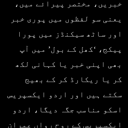
خبریں، مختصر پیرائے میں،
یعنی سو لفظوں میں پوری خبر
اور ساٹھ سیکنڈز میں پورا
پیکج، ‘کھل کے بول’ میں آپ
بھی اپنی خبر یا کہانی لکھ
کر یا ریکارڈ کر کے بھیج
سکتے ہیں اور اردو ایکسپریس
اسکو مناسب جگہ دیگا، اردو
ایکسپریس کے روح رواں عمران