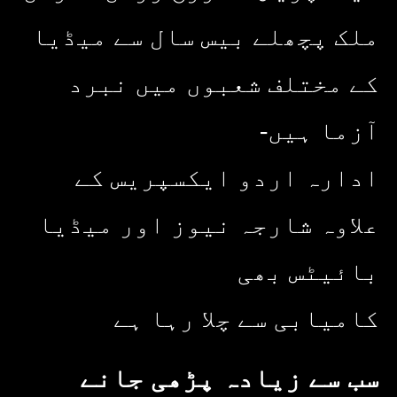
ملک پچھلے بیس سال سے میڈیا
کے مختلف شعبوں میں نبرد
آزما ہیں-
ادارہ اردو ایکسپریس کے
علاوہ شارجہ نیوز اور میڈیا
بائیٹس بھی
کامیابی سے چلا رہا ہے
سب سے زیادہ پڑھی جانے