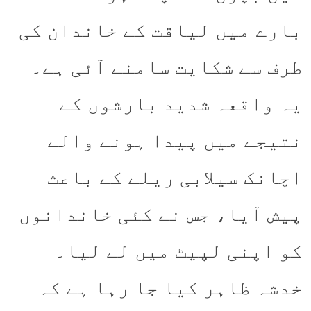
بارے میں لیاقت کے خاندان کی
طرف سے شکایت سامنے آئی ہے۔
یہ واقعہ شدید بارشوں کے
نتیجے میں پیدا ہونے والے
اچانک سیلابی ریلے کے باعث
پیش آیا، جس نے کئی خاندانوں
کو اپنی لپیٹ میں لے لیا۔
خدشہ ظاہر کیا جا رہا ہے کہ