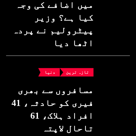
میں اضافے کی وجہ
کیا ہے؟ وزیرِ
پیٹرولیم نے پردہ
اٹھا دیا
تازہ ترین
دنیا
مسافروں سے بھری
فیری کو حادثہ، 41
افراد ہلاک، 61
تاحال لاپتہ