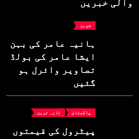
والی خبریں
شوبز
ہانیہ عامر کی بہن
ایشا عامر کی بولڈ
تصاویر وائرل ہو
گئیں
پاکستان
تازہ ترین
پیٹرول کی قیمتوں