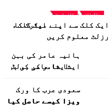
,
پاکستان
تازہ ترین
ایک کلک سے اپنے میٹرک کا
رزلٹ معلوم کریں
ہانیہ عامر کی بہن
ایشا عامر کی بولڈ
تصاویر وائرل ہو
گئیں
سعودی عرب کا ورک
ویزا کیسے حاصل کیا