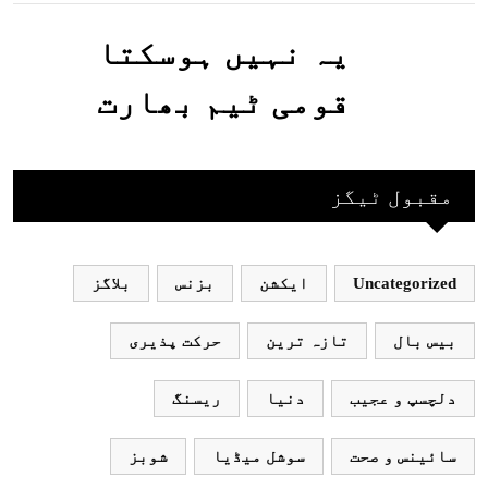
جاسکتا ہے؟جانیے
یہ نہیں ہوسکتا
قومی ٹیم بھارت
جاکر کھیلے اور
بھارتی ٹیم پاکستان
مقبول ٹیگز
نہ آئے، محسن نقوی
Uncategorized
ایکشن
بزنس
بلاگز
بیس بال
تازہ ترین
حرکت پذیری
دلچسپ و عجیب
دنیا
ریسنگ
سائینس و صحت
سوشل میڈیا
شوبز