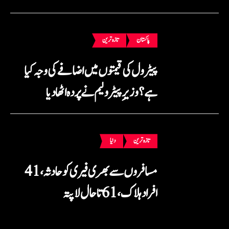
پاکستان
تازہ ترین
پیٹرول کی قیمتوں میں اضافے کی وجہ کیا
ہے؟ وزیرِ پیٹرولیم نے پردہ اٹھا دیا
تازہ ترین
دنیا
مسافروں سے بھری فیری کو حادثہ، 41
افراد ہلاک، 61 تاحال لاپتہ