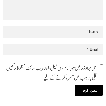
اس براؤزر میں میرا نام، ای میل، اور ویب سائٹ محفوظ رکھیں
اگلی بار جب میں تبصرہ کرنے کےلیے۔