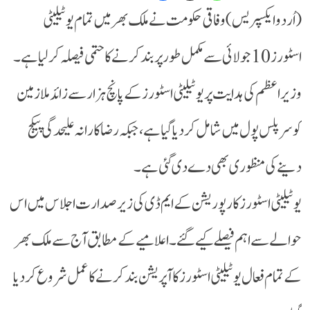
(اُردو ایکسپریس) وفاقی حکومت نے ملک بھر میں تمام یوٹیلیٹی
اسٹورز 10 جولائی سے مکمل طور پر بند کرنے کا حتمی فیصلہ کر لیا ہے۔
وزیراعظم کی ہدایت پر یوٹیلیٹی اسٹورز کے پانچ ہزار سے زائد ملازمین
کو سرپلس پول میں شامل کر دیا گیا ہے، جبکہ رضاکارانہ علیحدگی پیکج
دینے کی منظوری بھی دے دی گئی ہے۔
یوٹیلیٹی اسٹورز کارپوریشن کے ایم ڈی کی زیرصدارت اجلاس میں اس
حوالے سے اہم فیصلے کیے گئے۔ اعلامیے کے مطابق آج سے ملک بھر
کے تمام فعال یوٹیلیٹی اسٹورز کا آپریشن بند کرنے کا عمل شروع کر دیا