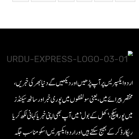
اردو ایکسپریس پر آپ پڑھیں اور دیکھیں گے دنیا بھر کی خبریں،
مختصر پیرائے میں، یعنی سو لفظوں میں پوری خبر اور ساٹھ سیکنڈز
میں پورا پیکج، ‘کھل کے بول’ میں آپ بھی اپنی خبر یا کہانی لکھ کر یا
ریکارڈ کر کے بھیج سکتے ہیں اور اردو ایکسپریس اسکو مناسب جگہ