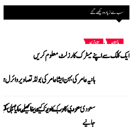
سب سے زیادہ دیکھے گئے
,
پاکستان
تازہ ترین
ایک کلک سے اپنے میٹرک کا رزلٹ معلوم کریں
ہانیہ عامر کی بہن ایشا عامر کی بولڈ تصاویر وائرل ہو
سعودی عرب کا ورک ویزا کیسے حاصل کیا جاسکتا
جانیے