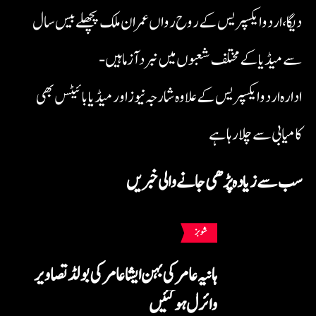
دیگا، اردو ایکسپریس کے روح رواں عمران ملک پچھلے بیس سال
سے میڈیا کے مختلف شعبوں میں نبرد آزما ہیں-
ادارہ اردو ایکسپریس کے علاوہ شارجہ نیوز اور میڈیا بائیٹس بھی
کامیابی سے چلا رہا ہے
سب سے زیادہ پڑھی جانے والی خبریں
شوبز
ہانیہ عامر کی بہن ایشا عامر کی بولڈ تصاویر
وائرل ہو گئیں