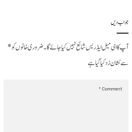
جواب دیں
آپ کا ای میل ایڈریس شائع نہیں کیا جائے گا۔
ضروری خانوں کو
*
سے نشان زد کیا گیا ہے