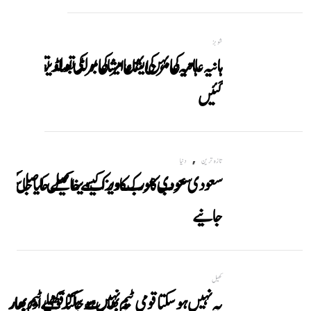
شوبز
ہانیہ عامر کی بہن ایشا عامر کی بولڈ تصاویر وائرل ہو
گئیں
,
تازہ ترین
دنیا
سعودی عرب کا ورک ویزا کیسے حاصل کیا جاسکتا
جانیے
کھیل
یہ نہیں ہوسکتا قومی ٹیم بھارت جاکر کھیلے اور بھارتی