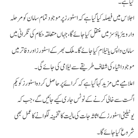
گیا ہے۔
اجلاس میں فیصلہ کیا گیا ہے کہ اسٹورز پر موجود تمام سامان کو مرحلہ
وار ویئر ہاؤسز میں منتقل کیا جائے گا، جہاں متعلقہ حکام کی نگرانی میں
سامان واپس یا نیلام کیا جائے گا۔ ملک بھر کے اسٹورز اور دفاتر میں
موجود اشیاء کی شفاف طریقے سے نیلامی کی جائے گی۔
اعلامیے میں مزید کہا گیا ہے کہ کرائے پر حاصل کردہ اسٹورز کو یکم
اگست سے خالی کرنے کے نوٹس جاری کیے جائیں گے، جب کہ
یوٹیلیٹی اسٹورز کے اثاثہ جات کی مالیت کا تخمینہ لگوانے کا عمل بھی
شروع کیا جائے گا۔