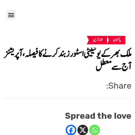
پاکستان
تازہ ترین
ملک بھر کے یوٹیلیٹی اسٹورز بند کرنے کا فیصلہ، آپریشنز
آج سے معطل
Share:
Spread the love