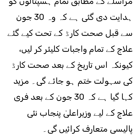
مراسلے کے مطابق تمام ہسپتالوں کو
ہدایت دی گئی ہے کہ وہ 30 جون
سے قبل صحت کارڈ کے تحت کیے گئے
علاج کے تمام واجبات کلیئر کر لیں،
کیونکہ اس تاریخ کے بعد صحت کارڈ
کی سہولت ختم ہو جائے گی۔ مزید
کہا گیا ہے کہ 30 جون کے بعد فری
علاج کے لیے وزیراعلیٰ پنجاب نئی
پالیسی متعارف کرائیں گی۔