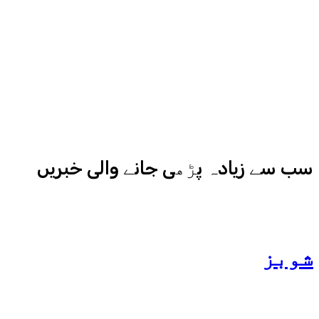
آزما ہیں-
ادارہ اردو ایکسپریس کے علاوہ شارجہ
نیوز اور میڈیا بائیٹس بھی
کامیابی سے چلا رہا ہے
سب سے زیادہ پڑھی جانے والی خبریں
شوبز
ہانیہ عامر کی بہن ایشا