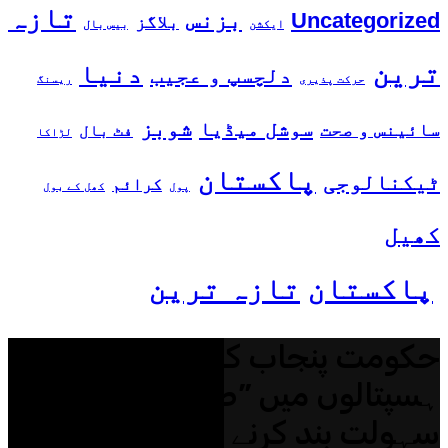
تازہ
بزنس
Uncategorized
بلاگز
ایکشن
بیس بال
ترین
دنیا
دلچسپ و عجیب
حرکت پذیری
ریسنگ
شوبز
سوشل میڈیا
سائینس و صحت
فٹ بال
لڑاکا
پاکستان
ٹیکنالوجی
کرائم
پول
کھل کے بول
کھیل
پاکستان
تازہ ترین
حکومت پنجاب کا سرکاری
ہسپتالوں میں ”صحت کارڈ“ کی
سہولت بند کرنے کا فیصلہ