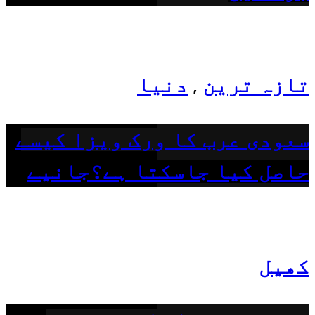
تازہ ترین
دنیا
,
سعودی عرب کا ورک ویزا کیسے
حاصل کیا جاسکتا ہے؟جانیے
کھیل