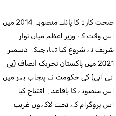
صحت کارڈ کا پائلٹ منصوبہ 2014 میں
اس وقت کے وزیر اعظم میاں نواز
شریف نے شروع کیا تھا، جبکہ دسمبر
2021 میں پاکستان تحریک انصاف (پی
ٹی آئی) کی حکومت نے پنجاب بھر میں
اس منصوبے کا باقاعدہ افتتاح کیا۔
اس پروگرام کے تحت لاکھوں غریب