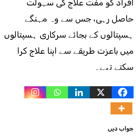
افراد کو مفت علاج کی سہولت
حاصل رہی، جس سے وہ مہنگے
ہسپتالوں کے بجائے سرکاری ہسپتالوں
میں باعزت طریقے سے اپنا علاج کرا
سکتے تھے۔
جواب دیں