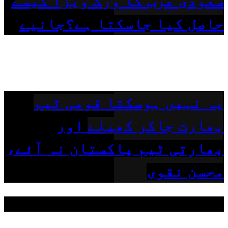
سعودی عرب کا ورک ویزا کیسے
حاصل کیا جاسکتا ہے؟جانیے
یہ نہیں ہوسکتا قومی ٹیم
بھارت جاکر کھیلے اور
بھارتی ٹیم پاکستان نہ آئے،
محسن نقوی
مقبول ٹیگز