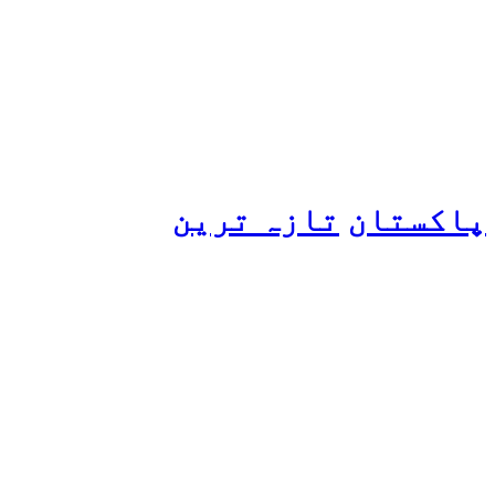
عامر کی بولڈ تصاویر وائرل
ہو گئیں
پاکستان
تازہ ترین
پیٹرول کی قیمتوں میں اضافے
کی وجہ کیا ہے؟ وزیرِ
پیٹرولیم نے پردہ اٹھا دیا