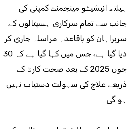
ہیلتھ انیشیٹو مینجمنٹ کمپنی کی
جانب سے تمام سرکاری ہسپتالوں کے
سربراہان کو باقاعدہ مراسلہ جاری کر
دیا گیا ہے، جس میں کہا گیا ہے کہ 30
جون 2025 کے بعد صحت کارڈ کے
ذریعے علاج کی سہولت دستیاب نہیں
ہو گی۔