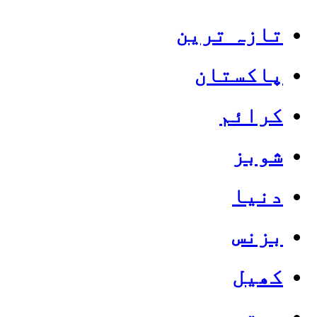
تازہ ترین
پاکستان
کرائم
شوبز
دنیا
بزنس
کھیل
صحت