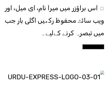
اس براؤزر میں میرا نام، ای میل، اور
ویب سائٹ محفوظ رکھیں اگلی بار جب
میں تبصرہ کرنے کےلیے۔
اردو ایکسپریس پر آپ پڑھیں اور
دیکھیں گے دنیا بھر کی خبریں، مختصر