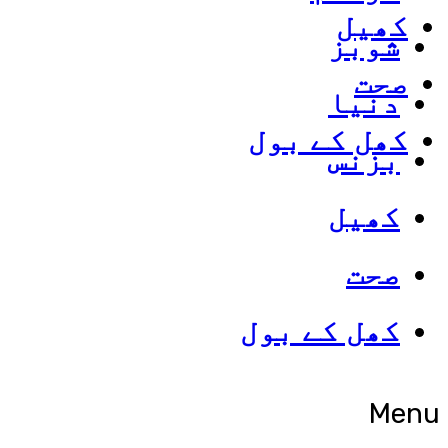
کھیل
شوبز
صحت
دنیا
کھل کے بول
بزنس
کھیل
صحت
کھل کے بول
Menu