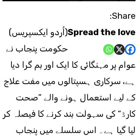
Share:
Spread the love
(اُردو ایکسپریس)
حکومت پنجاب نے
عوام پر مہنگائی کا ایک اور بم گرا دیا
ہے، سرکاری ہسپتالوں میں مفت علاج
کے لیے استعمال ہونے والے ”صحت
کارڈ“ کی سہولت بند کرنے کا فیصلہ کر
لیا گیا ہے۔ اس سلسلے میں پنجاب