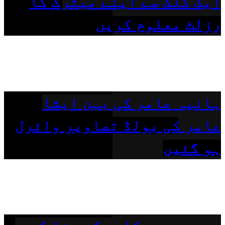
ایک کلک سے اپنے میٹرک کا
رزلٹ معلوم کریں
ہانیہ عامر کی بہن ایشا
عامر کی بولڈ تصاویر وائرل
ہو گئیں