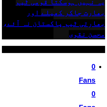
یہ نہیں ہوسکتا قومی ٹیم
بھارت جاکر کھیلے اور
بھارتی ٹیم پاکستان نہ آئے،
محسن نقوی
ہمیں فالو کریں
0
Fans
0