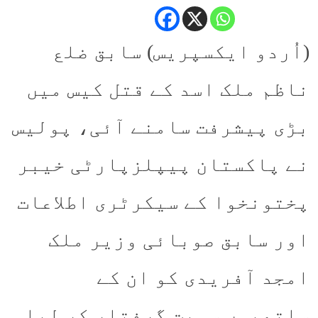
(اُردو ایکسپریس) سابق ضلع
ناظم ملک اسد کے قتل کیس میں
بڑی پیشرفت سامنے آئی، پولیس
نے پاکستان پیپلزپارٹی خیبر
پختونخوا کے سیکرٹری اطلاعات
اور سابق صوبائی وزیر ملک
امجد آفریدی کو ان کے
ساتھیوں سمیت گرفتار کر لیا۔