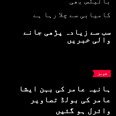
بائیٹس بھی
کامیابی سے چلا رہا ہے
سب سے زیادہ پڑھی جانے
والی خبریں
شوبز
ہانیہ عامر کی بہن ایشا
عامر کی بولڈ تصاویر
وائرل ہو گئیں