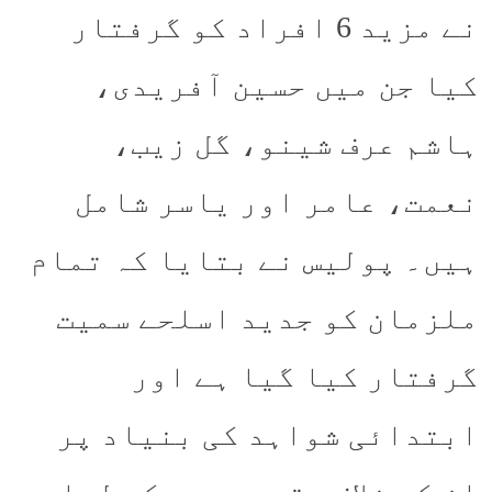
نے مزید 6 افراد کو گرفتار
کیا جن میں حسین آفریدی،
ہاشم عرف شینو، گل زیب،
نعمت، عامر اور یاسر شامل
ہیں۔ پولیس نے بتایا کہ تمام
ملزمان کو جدید اسلحے سمیت
گرفتار کیا گیا ہے اور
ابتدائی شواہد کی بنیاد پر