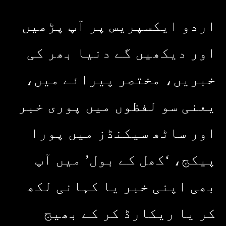
اردو ایکسپریس پر آپ پڑھیں
اور دیکھیں گے دنیا بھر کی
خبریں، مختصر پیرائے میں،
یعنی سو لفظوں میں پوری خبر
اور ساٹھ سیکنڈز میں پورا
پیکج، ‘کھل کے بول’ میں آپ
بھی اپنی خبر یا کہانی لکھ
کر یا ریکارڈ کر کے بھیج