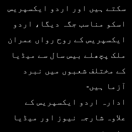
سکتے ہیں اور اردو ایکسپریس
اسکو مناسب جگہ دیگا، اردو
ایکسپریس کے روح رواں عمران
ملک پچھلے بیس سال سے میڈیا
کے مختلف شعبوں میں نبرد
آزما ہیں-
ادارہ اردو ایکسپریس کے
علاوہ شارجہ نیوز اور میڈیا