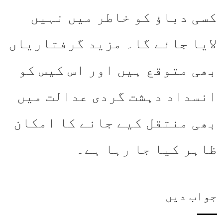
کسی دباؤ کو خاطر میں نہیں
لایا جائے گا۔ مزید گرفتاریاں
بھی متوقع ہیں اور اس کیس کو
انسداد دہشت گردی عدالت میں
بھی منتقل کیے جانے کا امکان
ظاہر کیا جا رہا ہے۔
جواب دیں