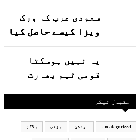
تصاویر وائرل ہو
گئیں
سعودی عرب کا ورک
ویزا کیسے حاصل کیا
جاسکتا ہے؟جانیے
یہ نہیں ہوسکتا
قومی ٹیم بھارت
جاکر کھیلے اور
بھارتی ٹیم پاکستان
مقبول ٹیگز
نہ آئے، محسن نقوی
Uncategorized
ایکشن
بزنس
بلاگز