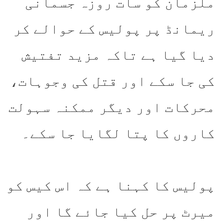
ملزمان کو سات روزہ جسمانی
ریمانڈ پر پولیس کے حوالے کر
دیا گیا ہے تاکہ مزید تفتیش
کی جا سکے اور قتل کی وجوہات،
محرکات اور دیگر ممکنہ سہولت
کاروں کا پتا لگایا جا سکے۔
پولیس کا کہنا ہے کہ اس کیس کو
میرٹ پر حل کیا جائے گا اور