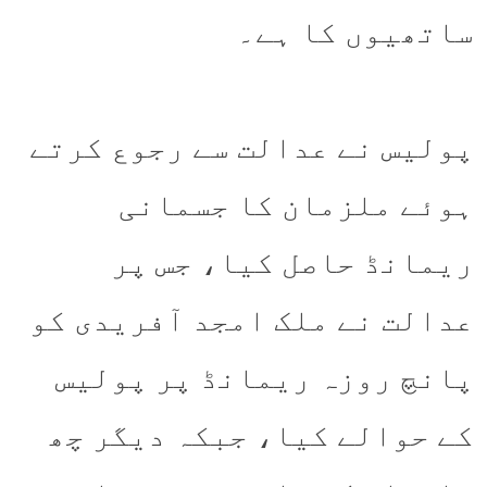
ساتھیوں کا ہے۔
پولیس نے عدالت سے رجوع کرتے
ہوئے ملزمان کا جسمانی
ریمانڈ حاصل کیا، جس پر
عدالت نے ملک امجد آفریدی کو
پانچ روزہ ریمانڈ پر پولیس
کے حوالے کیا، جبکہ دیگر چھ