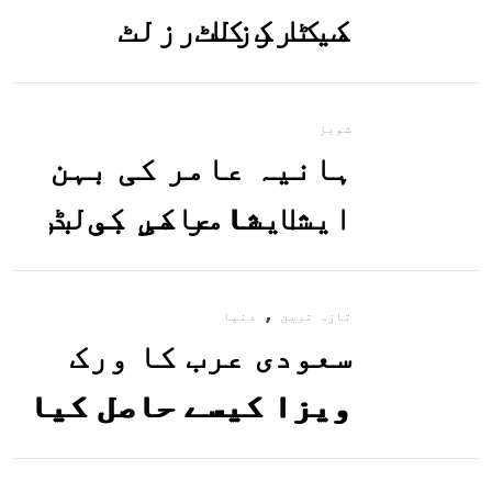
میٹرک کا رزلٹ
معلوم کریں
شوبز
ہانیہ عامر کی بہن
ایشا عامر کی بولڈ
تصاویر وائرل ہو
,
گئیں
تازہ ترین
دنیا
سعودی عرب کا ورک
ویزا کیسے حاصل کیا
جاسکتا ہے؟جانیے