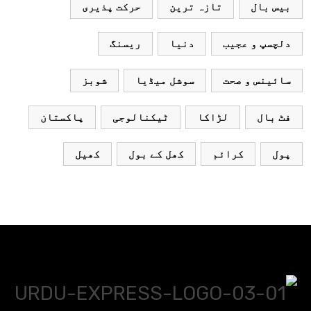
بیس بال
تازہ ترین
حرکت پذیری
دلچسپ و عجیب
دنیا
ریسنگ
سائینس و صحت
سوشل میڈیا
شوبز
فٹ بال
لڑاکا
ٹیکنالوجی
پاکستان
پول
کرائم
کھل کے بول
کھیل