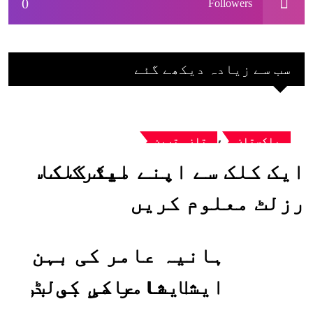
0
Followers
سب سے زیادہ دیکھے گئے
,
پاکستان
تازہ ترین
ایک کلک سے اپنے میٹرک کا
رزلٹ معلوم کریں
ہانیہ عامر کی بہن
ایشا عامر کی بولڈ