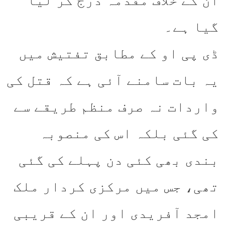
ان کے خلاف مقدمہ درج کر لیا
گیا ہے۔
ڈی پی او کے مطابق تفتیش میں
یہ بات سامنے آئی ہے کہ قتل کی
واردات نہ صرف منظم طریقے سے
کی گئی بلکہ اس کی منصوبہ
بندی بھی کئی دن پہلے کی گئی
تھی، جس میں مرکزی کردار ملک
امجد آفریدی اور ان کے قریبی