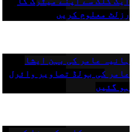
ایک کلک سے اپنے میٹرک کا
رزلٹ معلوم کریں
ہانیہ عامر کی بہن ایشا
عامر کی بولڈ تصاویر وائرل
ہو گئیں