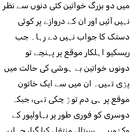
میں دو بزرگ خواتین کئی دنوں سے نظر
نہیں آئیں اور ان کے دروازے پر کوئی
دستک کا جواب نہیں دے رہا۔ جب
ریسکیو اہلکار موقع پر پہنچے تو
دونوں خواتین بے ہوشی کی حالت میں
پڑی تھیں۔ ان میں سے ایک خاتون
موقع پر ہی دم توڑ چکی تھی، جبکہ
دوسری کو فوری طور پر بہاولپور کے
وکٹوریہ ہسپتال منتقل کیا گیا، جہاں