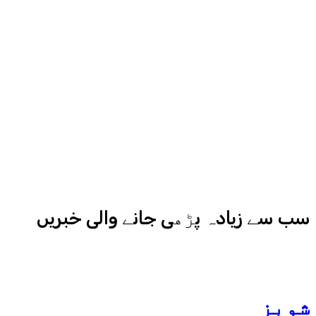
سے میڈیا کے مختلف شعبوں میں نبرد
آزما ہیں-
ادارہ اردو ایکسپریس کے علاوہ شارجہ
نیوز اور میڈیا بائیٹس بھی
کامیابی سے چلا رہا ہے
سب سے زیادہ پڑھی جانے والی خبریں
شوبز