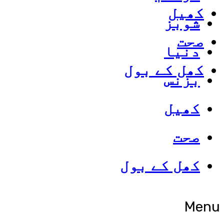
کھیل
شوبز
صحت
دنیا
کھل کے بول
بزنس
کھیل
صحت
کھل کے بول
Menu