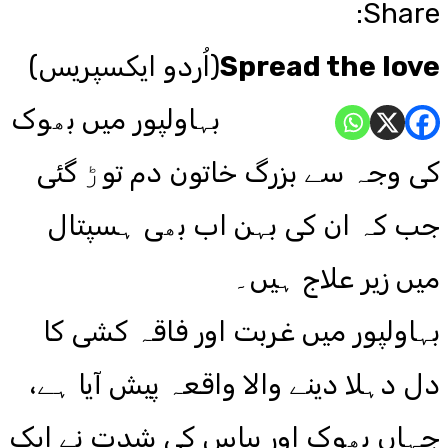
Share:
Spread the love
(اُردو ایکسپریس)
بہاولپور میں بھوک
کی وجہ سے بزرگ خاتون دم توڑ گئی
جب کہ ان کی بہن اب بھی ہسپتال
میں زیر علاج ہیں۔
بہاولپور میں غربت اور فاقہ کشی کا
دل دہلا دینے والا واقعہ پیش آیا ہے،
جہاں بھوک اور پیاس کی شدت نے ایک