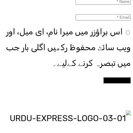
اس براؤزر میں میرا نام، ای میل، اور
ویب سائٹ محفوظ رکھیں اگلی بار جب
میں تبصرہ کرنے کےلیے۔