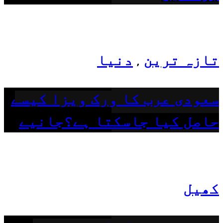
تازہ ترین
دنیا
,
سعودی عرب کا ورک ویزا کیسے
حاصل کیا جاسکتا ہے؟جانیے
کھیل