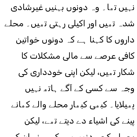
نہیں تھا۔ وہ دونوں بہنیں غیرشادی
شدہ تھیں اور اکیلی رہتی تھیں۔ محلے
داروں کا کہنا ہے کہ دونوں خواتین
کافی عرصے سے مالی مشکلات کا
شکار تھیں، لیکن اپنی خودداری کی
وجہ سے کسی کے آگے ہاتھ نہیں
پھیلایا۔ کبھی کبھار محلے والے کھانے
پینے کی اشیاء دے دیتے تھے، لیکن
پچھلے کچھ دنوں سے کسی نے ان کے