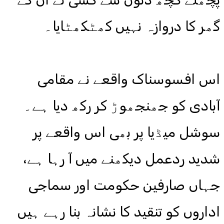
گھر کا دروازہ نہیں کھٹکھٹایا۔
اس افسوسناک واقعے نے مقامی
آبادی کو جھنجھوڑ کر رکھ دیا ہے۔
سوشل میڈیا پر بھی اس واقعے پر
شدید ردعمل دیکھنے میں آ رہا ہے،
جہاں صارفین حکومت اور سماجی
اداروں کو تنقید کا نشانہ بنا رہے ہیں