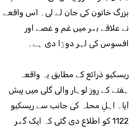
بزرگ خاتون کی جان لے لی۔ اس واقعے
نے علاقے بھر میں غم و غصے اور
افسوس کی لہر دوڑا دی ہے۔
ریسکیو ذرائع کے مطابق یہ واقعہ
ہفتے کے روز لوہار والی گلی میں پیش
آیا۔ اہلِ محلہ کی جانب سے ریسکیو
1122 کو اطلاع دی گئی کہ ایک گھر