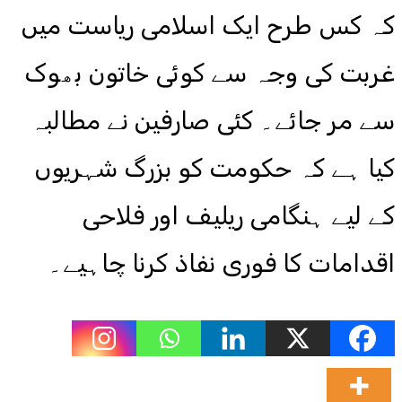
کہ کس طرح ایک اسلامی ریاست میں
غربت کی وجہ سے کوئی خاتون بھوک
سے مر جائے۔ کئی صارفین نے مطالبہ
کیا ہے کہ حکومت کو بزرگ شہریوں
کے لیے ہنگامی ریلیف اور فلاحی
اقدامات کا فوری نفاذ کرنا چاہیے۔