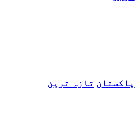
ہانیہ عامر کی بہن ایشا
عامر کی بولڈ تصاویر وائرل
ہو گئیں
پاکستان
تازہ ترین
پیٹرول کی قیمتوں میں اضافے
کی وجہ کیا ہے؟ وزیرِ
پیٹرولیم نے پردہ اٹھا دیا