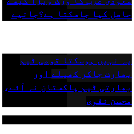
سعودی عرب کا ورک ویزا کیسے
حاصل کیا جاسکتا ہے؟جانیے
یہ نہیں ہوسکتا قومی ٹیم
بھارت جاکر کھیلے اور
بھارتی ٹیم پاکستان نہ آئے،
محسن نقوی
مقبول ٹیگز