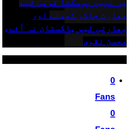
یہ نہیں ہوسکتا قومی ٹیم
بھارت جاکر کھیلے اور
بھارتی ٹیم پاکستان نہ آئے،
محسن نقوی
ہمیں فالو کریں
0
Fans
0