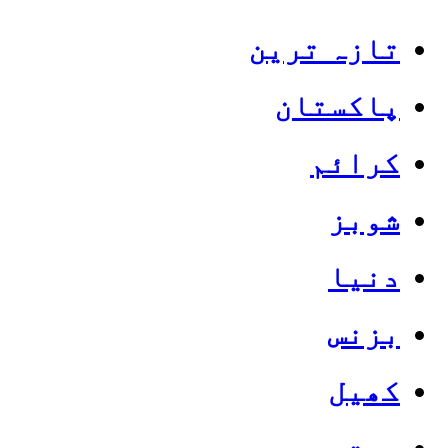
تازہ ترین
پاکستان
کرائم
شوبز
دنیا
بزنس
کھیل
صحت