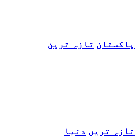
ہو گئیں
پاکستان
تازہ ترین
پیٹرول کی قیمتوں میں اضافے
کی وجہ کیا ہے؟ وزیرِ
پیٹرولیم نے پردہ اٹھا دیا
تازہ ترین
دنیا