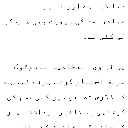
دیا گیا ہے اور اس پر
عملدرآمد کی رپورٹ بھی طلب کر
لی گئی ہے۔
پی ٹی وی انتظامیہ نے دوٹوک
موقف اختیار کرتے ہوئے کہا ہے
کہ ڈگری تصدیق میں کسی قسم کی
کوتاہی یا تاخیر برداشت نہیں
کی جائے گی۔ قانون کے مطابق