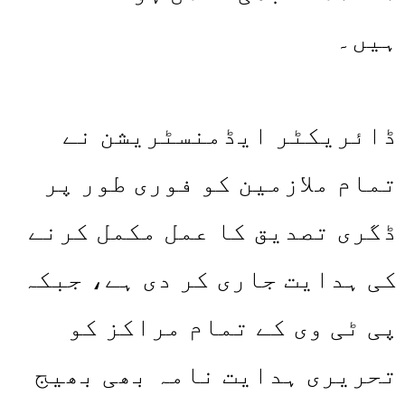
ہیں۔
ڈائریکٹر ایڈمنسٹریشن نے
تمام ملازمین کو فوری طور پر
ڈگری تصدیق کا عمل مکمل کرنے
کی ہدایت جاری کر دی ہے، جبکہ
پی ٹی وی کے تمام مراکز کو
تحریری ہدایت نامہ بھی بھیج