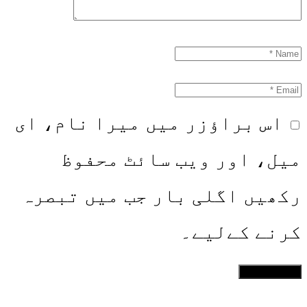
اس براؤزر میں میرا نام، ای
میل، اور ویب سائٹ محفوظ
رکھیں اگلی بار جب میں تبصرہ
کرنے کےلیے۔