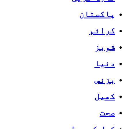
پاکستان
کرائم
شوبز
دنیا
بزنس
کھیل
صحت
کھل کے بول