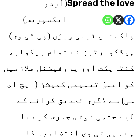
Spread the love
(اُردو
ایکسپریس)
پاکستان ٹیلی ویژن (پی ٹی وی)
ہیڈکوارٹرز نے تمام ریگولر،
کنٹریکٹ اور پروفیشنل ملازمین
کو اعلیٰ تعلیمی کمیشن (ایچ ای
سی) سے ڈگری تصدیق کرانے کے
لیے حتمی نوٹس جاری کر دیا
ہے۔ پی ٹی وی انتظامیہ کا