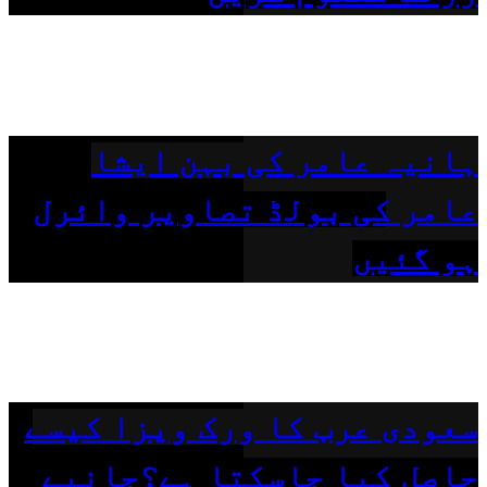
ہانیہ عامر کی بہن ایشا
عامر کی بولڈ تصاویر وائرل
ہو گئیں
سعودی عرب کا ورک ویزا کیسے
حاصل کیا جاسکتا ہے؟جانیے