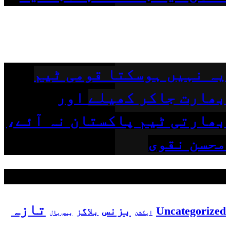
یہ نہیں ہوسکتا قومی ٹیم
بھارت جاکر کھیلے اور
بھارتی ٹیم پاکستان نہ آئے،
محسن نقوی
مقبول ٹیگز
تازہ
بزنس
Uncategorized
بلاگز
بیس بال
ایکشن