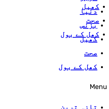
کھیل
دنیا
صحت
بزنس
کھل کے بول
کھیل
صحت
کھل کے بول
Menu
تازہ ترین