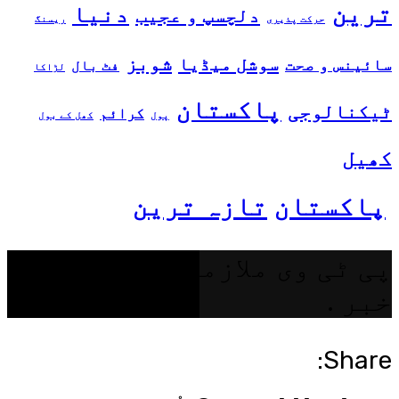
ترین
دنیا
دلچسپ و عجیب
حرکت پذیری
ریسنگ
شوبز
سوشل میڈیا
سائینس و صحت
فٹ بال
لڑاکا
پاکستان
ٹیکنالوجی
کرائم
پول
کھل کے بول
کھیل
پاکستان
تازہ ترین
پی ٹی وی ملازمین کے لیے بری
خبر .
Share: