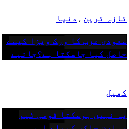
تازہ ترین
دنیا
,
سعودی عرب کا ورک ویزا کیسے
حاصل کیا جاسکتا ہے؟جانیے
کھیل
یہ نہیں ہوسکتا قومی ٹیم
بھارت جاکر کھیلے اور