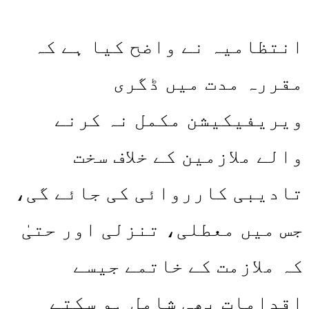
انتظامیہ نے واضح کیا ہے کہ
مقررہ مدت میں ڈگری
ویریفیکیشن مکمل نہ کرنے
والے ملازمین کے خلاف سخت
تادیبی کارروائی کی جائے گی،
جس میں معطلی، تنزلی اور حتیٰ
کہ ملازمت کے خاتمے جیسے
اقدامات بھی شامل ہو سکتے