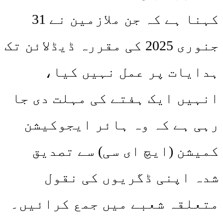
کہنا ہے کہ جن ملازمین نے 31
جنوری 2025 کی مقررہ ڈیڈلائن تک
ہدایات پر عمل نہیں کیا،
انہیں ایک ہفتے کی مہلت دی جا
رہی ہے کہ وہ ہائر ایجوکیشن
کمیشن (ایچ ای سی) سے تصدیق
شدہ اپنی ڈگریوں کی نقول
متعلقہ شعبے میں جمع کرائیں۔