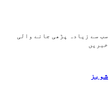
شارجہ نیوز اور میڈیا بائیٹس
بھی کامیابی سے چلا رہا ہے
سب سے زیادہ پڑھی جانے والی
خبریں
شوبز
ہانیہ عامر کی بہن ایشا
عامر کی بولڈ تصاویر وائرل