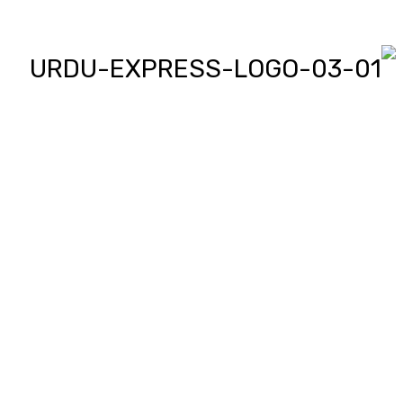
اردو ایکسپریس پر آپ پڑھیں
اور دیکھیں گے دنیا بھر کی
خبریں، مختصر پیرائے میں،
یعنی سو لفظوں میں پوری خبر
اور ساٹھ سیکنڈز میں پورا
پیکج، ‘کھل کے بول’ میں آپ بھی
اپنی خبر یا کہانی لکھ کر یا