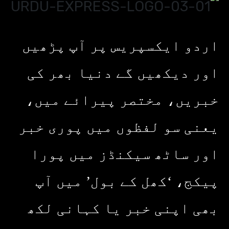
اردو ایکسپریس پر آپ پڑھیں
اور دیکھیں گے دنیا بھر کی
خبریں، مختصر پیرائے میں،
یعنی سو لفظوں میں پوری خبر
اور ساٹھ سیکنڈز میں پورا
پیکج، ‘کھل کے بول’ میں آپ
بھی اپنی خبر یا کہانی لکھ