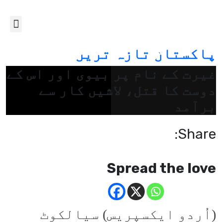
پاکستان
تازہ ترین
غیرت کے نام پر بیوی اور اس کے
دوست کا قتل، لاشیں کار سے
برآمد
Share:
Spread the love
(اُردو ایکسپریس) سیالکوٹ