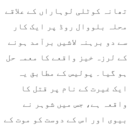
تھانہ کوٹلی لوہاراں کے علاقے
محلہ بلووال روڈ پر ایک کار
سے دو برہنہ لاشیں برآمد ہونے
کے لرزہ خیز واقعے کا معمہ حل
ہو گیا۔ پولیس کے مطابق یہ
ایک غیرت کے نام پر قتل کا
واقعہ ہے، جس میں شوہر نے
بیوی اور اس کے دوست کو موت کے