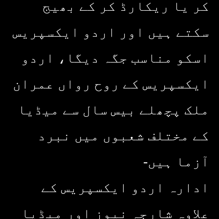
کر یا ریکارڈ کر کے بھیج
سکتے ہیں اور اردو ایکسپریس
اسکو مناسب جگہ دیگا، اردو
ایکسپریس کے روح رواں عمران
ملک پچھلے بیس سال سے میڈیا
کے مختلف شعبوں میں نبرد
آزما ہیں-
ادارہ اردو ایکسپریس کے
علاوہ شارجہ نیوز اور میڈیا