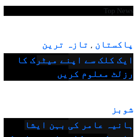
Top News
پاکستان
تازہ ترین
,
ایک کلک سے اپنے میٹرک کا
رزلٹ معلوم کریں
شوبز
ہانیہ عامر کی بہن ایشا