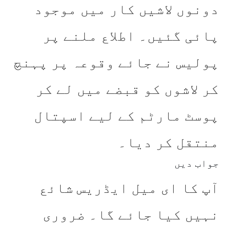
دونوں لاشیں کار میں موجود
پائی گئیں۔ اطلاع ملنے پر
پولیس نے جائے وقوعہ پر پہنچ
کر لاشوں کو قبضے میں لے کر
پوسٹ مارٹم کے لیے اسپتال
منتقل کر دیا۔
جواب دیں
آپ کا ای میل ایڈریس شائع
نہیں کیا جائے گا۔
ضروری