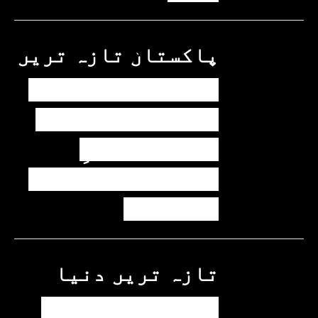
پاکستان
تازہ ترین
پیٹرول کی قیمتوں
میں اضافے کی وجہ
کیا ہے؟ وزیرِ
پیٹرولیم نے پردہ
اٹھا دیا
تازہ ترین
دنیا
مسافروں سے بھری