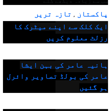
سب سے زیادہ دیکھے گئے
پاکستان
تازہ ترین
,
ایک کلک سے اپنے میٹرک کا
رزلٹ معلوم کریں
ہانیہ عامر کی بہن ایشا
عامر کی بولڈ تصاویر وائرل
ہو گئیں