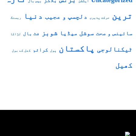
Uncategorized
بلاگز
بیس بال
ایکشن
ترین
دنیا
دلچسپ و عجیب
حرکت پذیری
ریسنگ
شوبز
سوشل میڈیا
سائینس و صحت
فٹ بال
لڑاکا
پاکستان
ٹیکنالوجی
کرائم
پول
کھل کے بول
کھیل