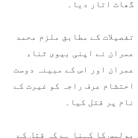
گھاٹ اتار دیا۔
تفصیلات کے مطابق ملزم محمد
عمران نے اپنی بیوی ثناء
عمران اور اس کے مبینہ دوست
احتشام عرف راجہ کو غیرت کے
نام پر قتل کیا۔
پولیس کا کہنا ہے کہ قتل کے