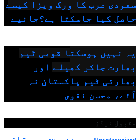
سعودی عرب کا ورک ویزا کیسے
حاصل کیا جاسکتا ہے؟جانیے
یہ نہیں ہوسکتا قومی ٹیم
بھارت جاکر کھیلے اور
بھارتی ٹیم پاکستان نہ
آئے، محسن نقوی
مقبول ٹیگز
تازہ
بزنس