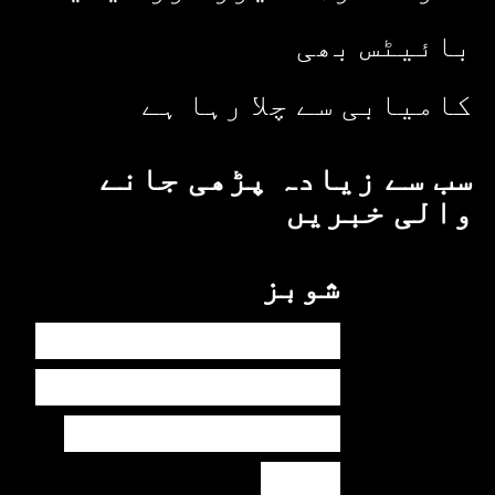
بائیٹس بھی
کامیابی سے چلا رہا ہے
سب سے زیادہ پڑھی جانے
والی خبریں
شوبز
ہانیہ عامر کی بہن
ایشا عامر کی بولڈ
تصاویر وائرل ہو
گئیں