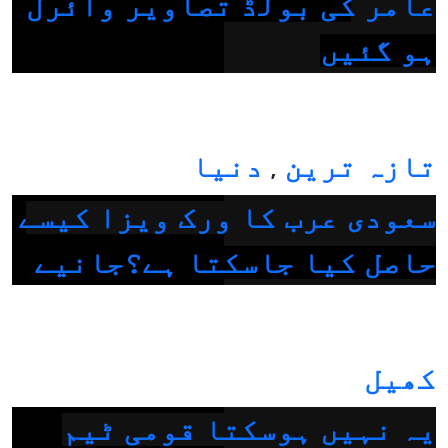
عامر کی بولڈ تصاویر وائرل
ہو گئیں
تازہ ترین
دنیا
,
سعودی عرب کا ورک ویزا کیسے
حاصل کیا جاسکتا ہے؟جانیے
کھیل
یہ نہیں ہوسکتا قومی ٹیم