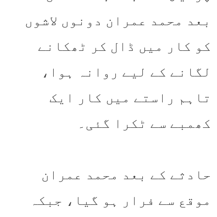
بعد محمد عمران دونوں لاشوں
کو کار میں ڈال کر ٹھکانے
لگانے کے لیے روانہ ہوا،
تاہم راستے میں کار ایک
کھمبے سے ٹکرا گئی۔
حادثے کے بعد محمد عمران
موقع سے فرار ہو گیا، جبکہ