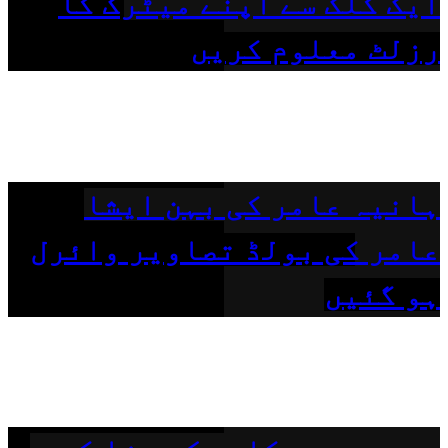
ایک کلک سے اپنے میٹرک کا
رزلٹ معلوم کریں
ہانیہ عامر کی بہن ایشا
عامر کی بولڈ تصاویر وائرل
ہو گئیں