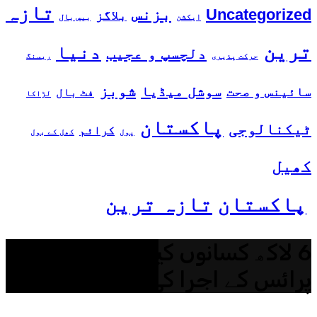
تازہ
بزنس
Uncategorized
بلاگز
ایکشن
بیس بال
ترین
دنیا
دلچسپ و عجیب
حرکت پذیری
ریسنگ
شوبز
سوشل میڈیا
سائینس و صحت
فٹ بال
لڑاکا
پاکستان
ٹیکنالوجی
کرائم
پول
کھل کے بول
کھیل
پاکستان
تازہ ترین
6 لاکھ کسانوں کیلئے ویٹ سپورٹ
پرائس کے اجرا کی منظوری