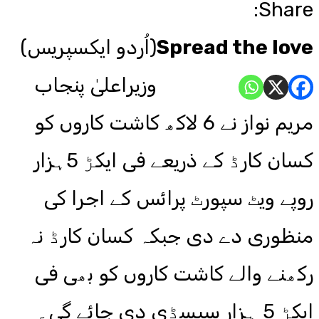
Share:
Spread the love
(اُردو ایکسپریس)
وزیراعلیٰ پنجاب
مریم نواز نے 6 لاکھ کاشت کاروں کو
کسان کارڈ کے ذریعے فی ایکڑ 5ہزار
روپے ویٹ سپورٹ پرائس کے اجرا کی
منظوری دے دی جبکہ کسان کارڈ نہ
رکھنے والے کاشت کاروں کو بھی فی
ایکڑ 5 ہزار سبسڈی دی جائے گی۔