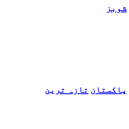
شوبز
ہانیہ عامر کی بہن ایشا
عامر کی بولڈ تصاویر وائرل
ہو گئیں
پاکستان
تازہ ترین
پیٹرول کی قیمتوں میں اضافے
کی وجہ کیا ہے؟ وزیرِ