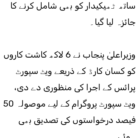
ساتھ ٹھیکیدار کو بھی شامل کرنے کا
جائزہ لیا گیا۔
وزیراعلیٰ پنجاب نے 6 لاکھ کاشت کاروں
کو کسان کارڈ کے ذریعے ویٹ سپورٹ
پرائس کے اجرا کی منظوری دے دی،
ویٹ سپورٹ پروگرام کے لیے موصولہ 50
فیصد درخواستوں کی تصدیق بھی
ہوئی۔