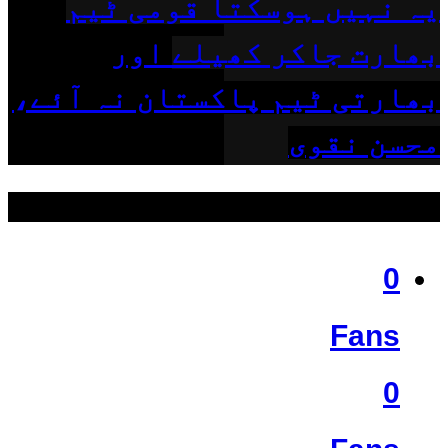
یہ نہیں ہوسکتا قومی ٹیم
بھارت جاکر کھیلے اور
بھارتی ٹیم پاکستان نہ آئے،
محسن نقوی
ہمیں فالو کریں
0
Fans
0