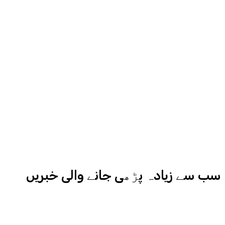
روح رواں عمران ملک پچھلے بیس سال
سے میڈیا کے مختلف شعبوں میں نبرد
آزما ہیں-
ادارہ اردو ایکسپریس کے علاوہ شارجہ
نیوز اور میڈیا بائیٹس بھی
کامیابی سے چلا رہا ہے
سب سے زیادہ پڑھی جانے والی خبریں