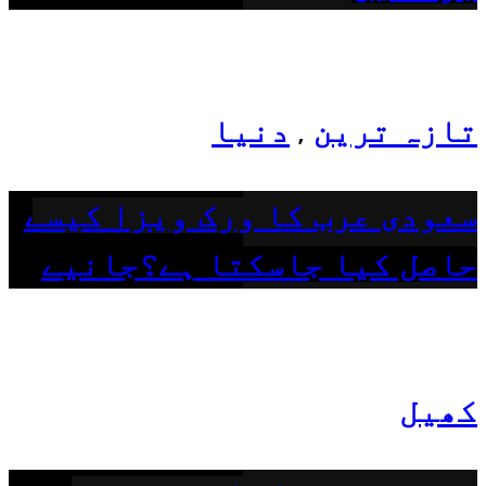
تازہ ترین
دنیا
,
سعودی عرب کا ورک ویزا کیسے
حاصل کیا جاسکتا ہے؟جانیے
کھیل