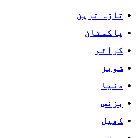
تازہ ترین
پاکستان
کرائم
شوبز
دنیا
بزنس
کھیل
صحت