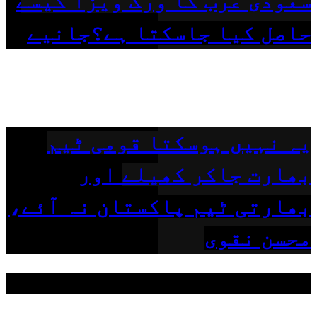
سعودی عرب کا ورک ویزا کیسے
حاصل کیا جاسکتا ہے؟جانیے
یہ نہیں ہوسکتا قومی ٹیم
بھارت جاکر کھیلے اور
بھارتی ٹیم پاکستان نہ آئے،
محسن نقوی
مقبول ٹیگز