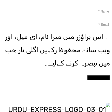
اس براؤزر میں میرا نام، ای میل، اور
ویب سائٹ محفوظ رکھیں اگلی بار جب
میں تبصرہ کرنے کےلیے۔