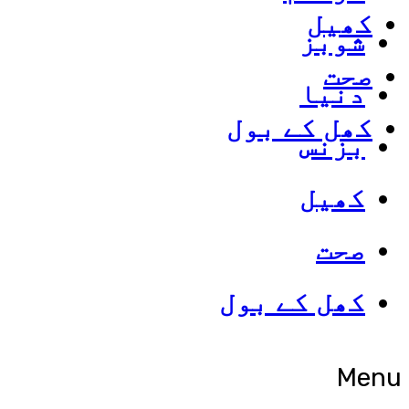
کھیل
شوبز
صحت
دنیا
کھل کے بول
بزنس
کھیل
صحت
کھل کے بول
Menu