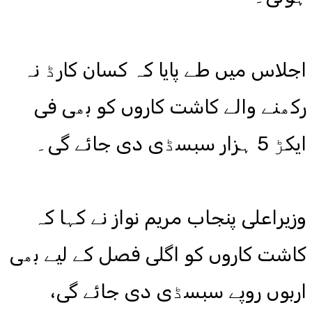
اجلاس میں طے پایا کہ کسان کارڈ نہ
رکھنے والے کاشت کاروں کو بھی فی
ایکڑ 5 ہزار سبسڈی دی جائے گی۔
وزیراعلی پنجاب مریم نواز نے کہا کہ
کاشت کاروں کو اگلی فصل کے لیے بھی
اربوں روپے سبسڈی دی جائے گی،