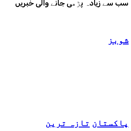
سب سے زیادہ پڑھی جانے والی خبریں
شوبز
ہانیہ عامر کی بہن ایشا
عامر کی بولڈ تصاویر وائرل
ہو گئیں
پاکستان
تازہ ترین