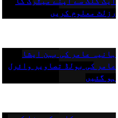
ایک کلک سے اپنے میٹرک کا
رزلٹ معلوم کریں
ہانیہ عامر کی بہن ایشا
عامر کی بولڈ تصاویر وائرل
ہو گئیں