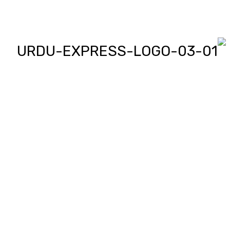
اردو ایکسپریس پر آپ پڑھیں اور
دیکھیں گے دنیا بھر کی خبریں، مختصر
پیرائے میں، یعنی سو لفظوں میں پوری
خبر اور ساٹھ سیکنڈز میں پورا پیکج،
‘کھل کے بول’ میں آپ بھی اپنی خبر یا
کہانی لکھ کر یا ریکارڈ کر کے بھیج