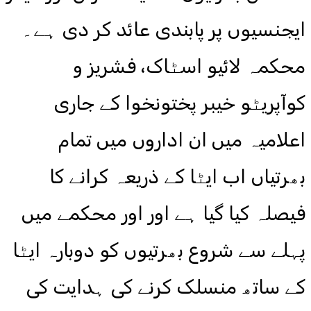
ایجنسیوں پر پابندی عائد کر دی ہے۔
محکمہ لائیو اسٹاک، فشریز و
کوآپریٹو خیبر پختونخوا کے جاری
اعلامیہ میں ان اداروں میں تمام
بھرتیاں اب ایٹا کے ذریعہ کرانے کا
فیصلہ کیا گیا ہے اور اور محکمے میں
پہلے سے شروع بھرتیوں کو دوبارہ ایٹا
کے ساتھ منسلک کرنے کی ہدایت کی