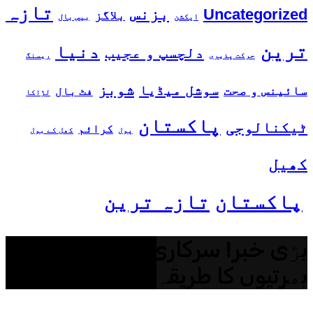
تازہ
بزنس
Uncategorized
بلاگز
ایکشن
بیس بال
ترین
دنیا
دلچسپ و عجیب
حرکت پذیری
ریسنگ
شوبز
سوشل میڈیا
سائینس و صحت
فٹ بال
لڑاکا
پاکستان
ٹیکنالوجی
کرائم
پول
کھل کے بول
کھیل
پاکستان
تازہ ترین
بڑی خبر! سرکاری اداروں میں
بھرتیوں کا طریقہ کار تبدیل