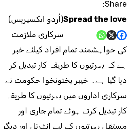
Share:
Spread the love
(اُردو ایکسپریس)
سرکاری ملازمت
کی خواہشمند تمام افراد کیلئے خبر
ہے کہ بھرتیوں کا طریقہ کار تبدیل کر
دیا گیا ہے۔ خیبر پختونخوا حکومت نے
سرکاری اداروں میں بھرتیوں کا طریقہ
کار تبدیل کرتے ہوئے تمام جاری اور
مستقل بھرتیوں کے لیے انٹرنل اور دیگر