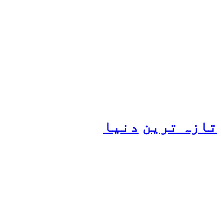
پیٹرول کی قیمتوں میں اضافے
کی وجہ کیا ہے؟ وزیرِ
پیٹرولیم نے پردہ اٹھا دیا
تازہ ترین
دنیا
مسافروں سے بھری فیری کو
حادثہ، 41 افراد ہلاک، 61
تاحال لاپتہ