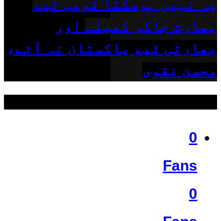
یہ نہیں ہوسکتا قومی ٹیم
بھارت جاکر کھیلے اور
بھارتی ٹیم پاکستان نہ آئے،
محسن نقوی
ہمیں فالو کریں
0
Fans
0