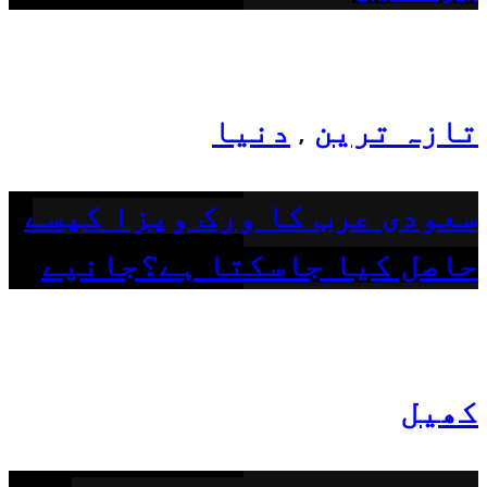
تازہ ترین
دنیا
,
سعودی عرب کا ورک ویزا کیسے
حاصل کیا جاسکتا ہے؟جانیے
کھیل