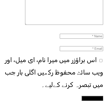
اس براؤزر میں میرا نام، ای میل، اور
ویب سائٹ محفوظ رکھیں اگلی بار جب
میں تبصرہ کرنے کےلیے۔