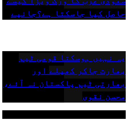
سعودی عرب کا ورک ویزا کیسے
حاصل کیا جاسکتا ہے؟جانیے
یہ نہیں ہوسکتا قومی ٹیم
بھارت جاکر کھیلے اور
بھارتی ٹیم پاکستان نہ آئے،
محسن نقوی
مقبول ٹیگز