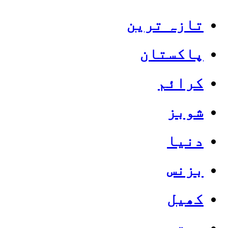
تازہ ترین
پاکستان
کرائم
شوبز
دنیا
بزنس
کھیل
صحت