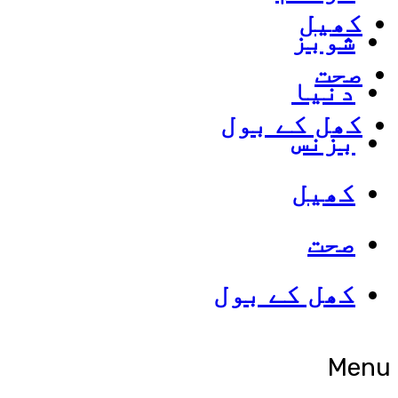
کھیل
شوبز
صحت
دنیا
کھل کے بول
بزنس
کھیل
صحت
کھل کے بول
Menu