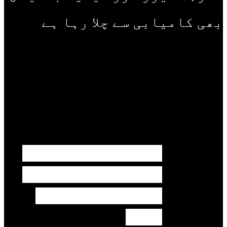
بھی کامیابی سے چلا رہا ہے
سب سے زیادہ پڑھی جانے والی
خبریں
شوبز
ہانیہ عامر کی بہن
ایشا عامر کی بولڈ
تصاویر وائرل ہو
گئیں