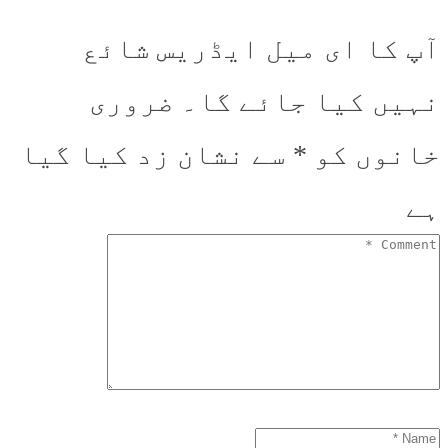
آپ کا ای میل ایڈریس شائع
نہیں کیا جائے گا۔
ضروری
خانوں کو
*
سے نشان زد کیا گیا
ہے