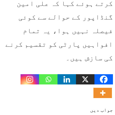
کرتے ہوئے کہا کہ علی امین
گنڈاپور کے حوالے سے کوئی
فیصلہ نہیں ہوا، یہ تمام
افواہیں پارٹی کو تقسیم کرنے
کی سازش ہیں۔
جواب دیں