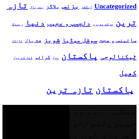
تازہ
بزنس
Uncategorized
بلاگز
بیس بال
ایکشن
ترین
دنیا
دلچسپ و عجیب
حرکت پذیری
ریسنگ
شوبز
سوشل میڈیا
سائینس و صحت
فٹ بال
لڑاکا
پاکستان
ٹیکنالوجی
کرائم
پول
کھل کے بول
کھیل
پاکستان
تازہ ترین
ممکنہ نئے وزیراعلیٰ
خیبرپختونخوا سہیل
آفریدی کون ہیں؟