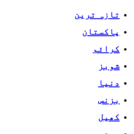
تازہ ترین
پاکستان
کرائم
شوبز
دنیا
بزنس
کھیل
صحت