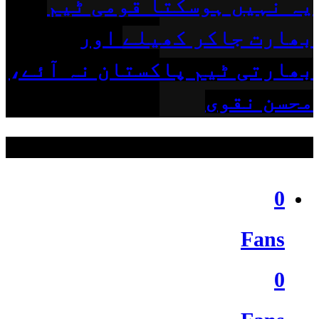
یہ نہیں ہوسکتا قومی ٹیم
بھارت جاکر کھیلے اور
بھارتی ٹیم پاکستان نہ آئے،
محسن نقوی
ہمیں فالو کریں
0
Fans
0