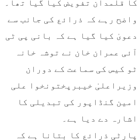
کا قلمدان تفویض کیا گیا تھا۔
واضح رہے کہ ذرائع کی جانب سے
دعویٰ کیا گیا ہے کہ بانی پی ٹی
آئی عمران خان نے توشہ خانہ
ٹو کیس کی سماعت کے دوران
وزیراعلیٰ خیبرپختونخوا علی
امین گنڈاپور کی تبدیلی کا
اشارہ دے دیا ہے۔
پارٹی ذرائع کا بتانا ہے کہ