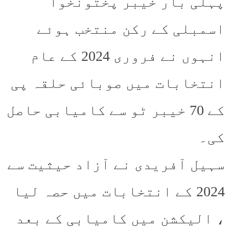
پہلی بار خیبر پختونخوا
اسمبلی کے رکن منتخب ہوئے
انہوں نے فروری 2024 کے عام
انتخابات میں صوبائی حلقہ پی
کے 70 خیبر ٹو سے کامیابی حاصل
کی۔
سہیل آفریدی نے آزاد حیثیت سے
2024 کے انتخابات میں حصہ لیا
، الیکشن میں کامیابی کے بعد