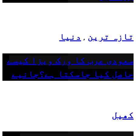
تازہ ترین
دنیا
,
سعودی عرب کا ورک ویزا کیسے
حاصل کیا جاسکتا ہے؟جانیے
کھیل