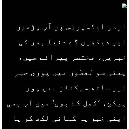
اردو ایکسپریس پر آپ پڑھیں
اور دیکھیں گے دنیا بھر کی
خبریں، مختصر پیرائے میں،
یعنی سو لفظوں میں پوری خبر
اور ساٹھ سیکنڈز میں پورا
پیکج، ‘کھل کے بول’ میں آپ بھی
اپنی خبر یا کہانی لکھ کر یا