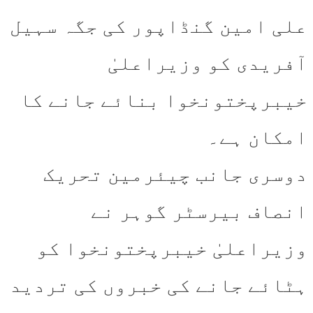
علی امین گنڈاپور کی جگہ سہیل
آفریدی کو وزیراعلیٰ
خیبرپختونخوا بنائے جانے کا
امکان ہے۔
دوسری جانب چیئرمین تحریک
انصاف بیرسٹر گوہر نے
وزیراعلیٰ خیبرپختونخوا کو
ہٹائے جانے کی خبروں کی تردید