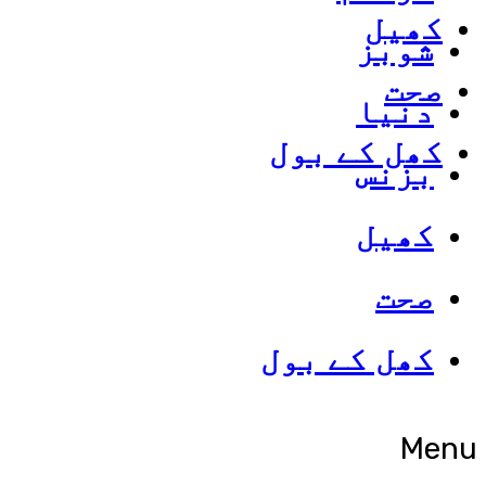
کھیل
شوبز
صحت
دنیا
کھل کے بول
بزنس
کھیل
صحت
کھل کے بول
Menu