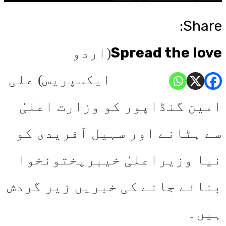
Share:
Spread the love
(اردو
ایکسپریس) علی
امین گنڈاپور کو وزارت اعلیٰ
سے ہٹانے اور سہیل آفریدی کو
نیا وزیراعلیٰ خیبرپختونخوا
بنائے جانے کی خبریں زیر گردش
ہیں۔