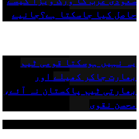
سعودی عرب کا ورک ویزا کیسے
حاصل کیا جاسکتا ہے؟جانیے
یہ نہیں ہوسکتا قومی ٹیم
بھارت جاکر کھیلے اور
بھارتی ٹیم پاکستان نہ آئے،
محسن نقوی
مقبول ٹیگز