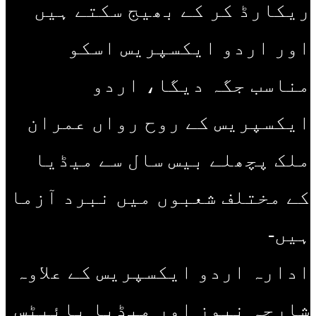
ریکارڈ کر کے بھیج سکتے ہیں
اور اردو ایکسپریس اسکو
مناسب جگہ دیگا، اردو
ایکسپریس کے روح رواں عمران
ملک پچھلے بیس سال سے میڈیا
کے مختلف شعبوں میں نبرد آزما
ہیں-
ادارہ اردو ایکسپریس کے علاوہ
شارجہ نیوز اور میڈیا بائیٹس