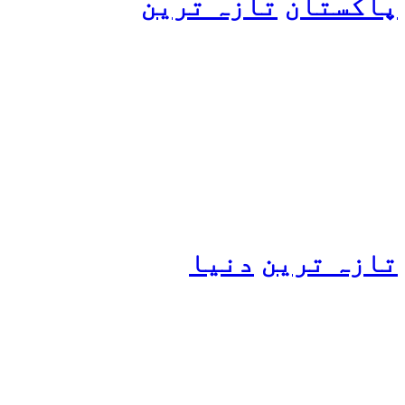
پاکستان
تازہ ترین
پیٹرول کی قیمتوں میں اضافے
کی وجہ کیا ہے؟ وزیرِ
پیٹرولیم نے پردہ اٹھا دیا
تازہ ترین
دنیا
مسافروں سے بھری فیری کو
حادثہ، 41 افراد ہلاک، 61
تاحال لاپتہ