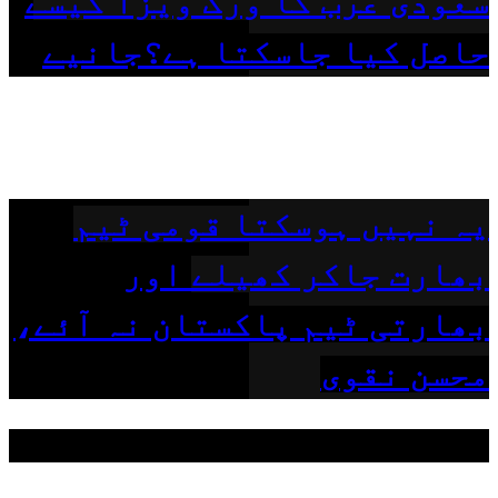
سعودی عرب کا ورک ویزا کیسے
حاصل کیا جاسکتا ہے؟جانیے
یہ نہیں ہوسکتا قومی ٹیم
بھارت جاکر کھیلے اور
بھارتی ٹیم پاکستان نہ آئے،
محسن نقوی
مقبول ٹیگز