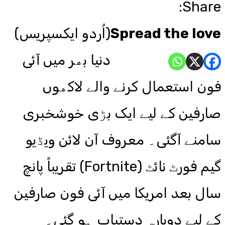
Share:
Spread the love
(اُردو ایکسپریس)
دنیا بھر میں آئی
فون استعمال کرنے والے لاکھوں
صارفین کے لیے ایک بڑی خوشخبری
سامنے آگئی۔ معروف آن لائن ویڈیو
گیم فورٹ نائٹ (Fortnite) تقریباً پانچ
سال بعد امریکا میں آئی فون صارفین
کے لیے دوبارہ دستیاب ہو گئی۔