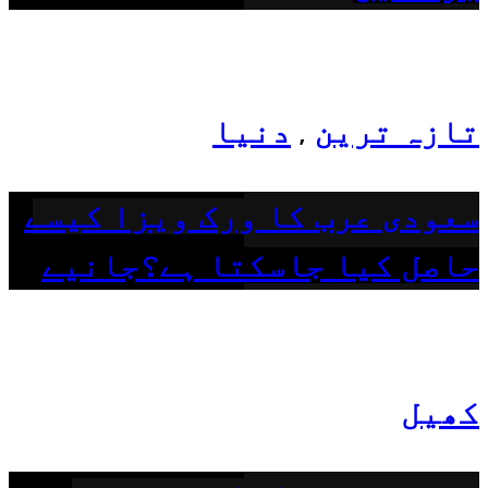
تازہ ترین
دنیا
,
سعودی عرب کا ورک ویزا کیسے
حاصل کیا جاسکتا ہے؟جانیے
کھیل