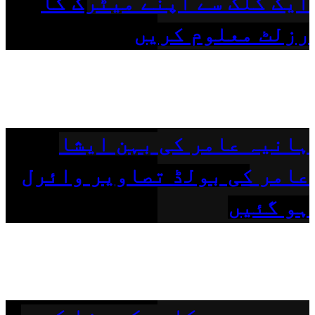
ایک کلک سے اپنے میٹرک کا
رزلٹ معلوم کریں
ہانیہ عامر کی بہن ایشا
عامر کی بولڈ تصاویر وائرل
ہو گئیں