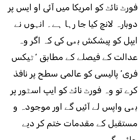
فورٹ نائٹ کو امریکا میں آئی او ایس پر
دوبارہ لانچ کیا جا رہا ہے۔ انہوں نے
ایپل کو پیشکش بھی کی کہ اگر وہ
عدالت کے فیصلے کے مطابق ‘ٹیکس
فری’ پالیسی کو عالمی سطح پر نافذ
کرے تو وہ فورٹ نائٹ کو ایپ اسٹور پر
بھی واپس لے آئیں گے اور موجودہ و
مستقبل کے مقدمات ختم کر دیے
جائیں گے۔