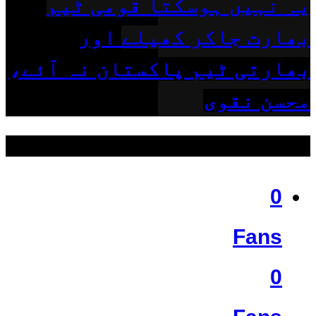
یہ نہیں ہوسکتا قومی ٹیم
بھارت جاکر کھیلے اور
بھارتی ٹیم پاکستان نہ آئے،
محسن نقوی
ہمیں فالو کریں
0
Fans
0