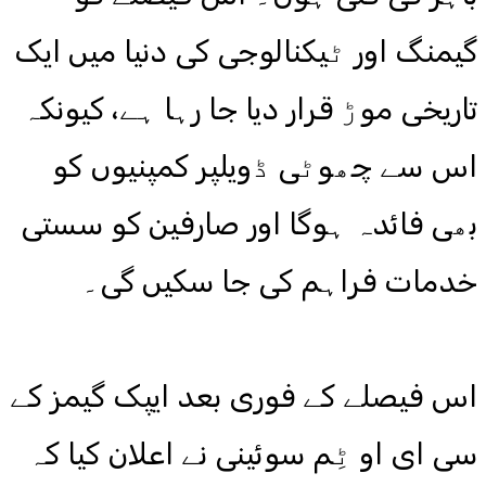
گیمنگ اور ٹیکنالوجی کی دنیا میں ایک
تاریخی موڑ قرار دیا جا رہا ہے، کیونکہ
اس سے چھوٹی ڈویلپر کمپنیوں کو
بھی فائدہ ہوگا اور صارفین کو سستی
خدمات فراہم کی جا سکیں گی۔
اس فیصلے کے فوری بعد ایپک گیمز کے
سی ای او ٹِم سوئینی نے اعلان کیا کہ