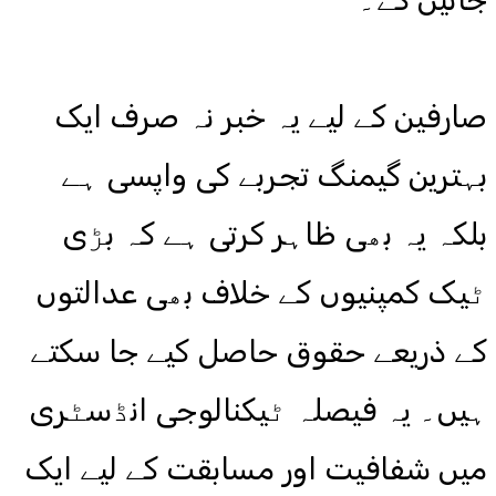
صارفین کے لیے یہ خبر نہ صرف ایک
بہترین گیمنگ تجربے کی واپسی ہے
بلکہ یہ بھی ظاہر کرتی ہے کہ بڑی
ٹیک کمپنیوں کے خلاف بھی عدالتوں
کے ذریعے حقوق حاصل کیے جا سکتے
ہیں۔ یہ فیصلہ ٹیکنالوجی انڈسٹری
میں شفافیت اور مسابقت کے لیے ایک