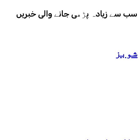
سب سے زیادہ پڑھی جانے والی خبریں
شوبز
ہانیہ عامر کی بہن ایشا
عامر کی بولڈ تصاویر وائرل
ہو گئیں