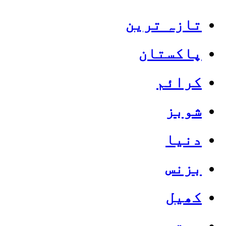
تازہ ترین
پاکستان
کرائم
شوبز
دنیا
بزنس
کھیل
صحت