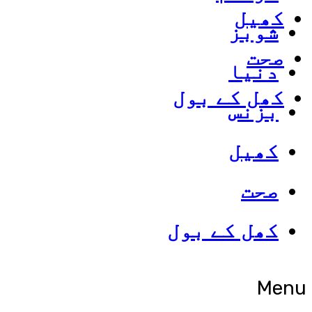
کھیل
شوبز
صحت
دنیا
کھل کے بول
بزنس
کھیل
صحت
کھل کے بول
Menu