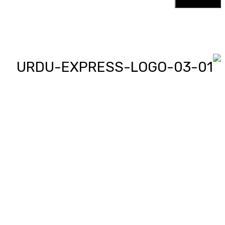
اردو ایکسپریس پر آپ پڑھیں اور
دیکھیں گے دنیا بھر کی خبریں، مختصر
پیرائے میں، یعنی سو لفظوں میں پوری
خبر اور ساٹھ سیکنڈز میں پورا پیکج،
‘کھل کے بول’ میں آپ بھی اپنی خبر یا