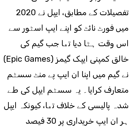
تفصیلات کے مطابق، ایپل نے 2020
میں فورٹ نائٹ کو اپنے ایپ اسٹور سے
اس وقت ہٹا دیا تھا جب گیم کی
خالق کمپنی ایپک گیمز (Epic Games)
نے گیم میں اپنا ان ایپ پے منٹ سسٹم
متعارف کرایا۔ یہ سسٹم ایپل کی طے
شدہ پالیسی کے خلاف تھا، کیونکہ ایپل
ہر ان ایپ خریداری پر 30 فیصد