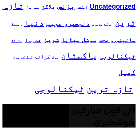
تازہ
بزنس
Uncategorized
بلاگز
ایکشن
بیس بال
ترین
دنیا
دلچسپ و عجیب
حرکت پذیری
ریسنگ
شوبز
سوشل میڈیا
سائینس و صحت
فٹ بال
لڑاکا
پاکستان
ٹیکنالوجی
کرائم
پول
کھل کے بول
کھیل
تازہ ترین
ٹیکنالوجی
آئی فون صارفین کے لیے بڑی
خوشخبری