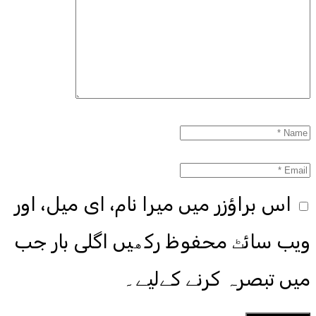
اس براؤزر میں میرا نام، ای میل، اور
ویب سائٹ محفوظ رکھیں اگلی بار جب
میں تبصرہ کرنے کےلیے۔