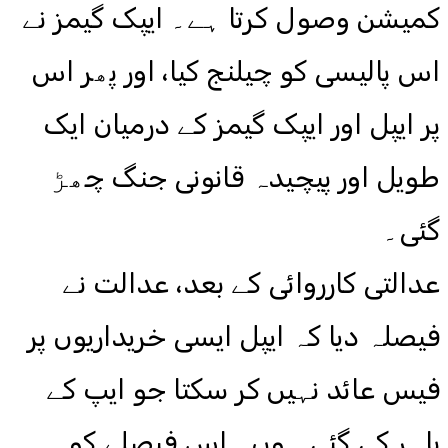
کمیشن وصول کرتا ہے۔ ایپک گیمز نے
اس پالیسی کو چیلنج کیا، اور پھر اس
پر ایپل اور ایپک گیمز کے درمیان ایک
طویل اور پیچیدہ قانونی جنگ چھڑ
گئی۔
عدالتی کارروائی کے بعد، عدالت نے
فیصلہ دیا کہ ایپل ایسی خریداریوں پر
فیس عائد نہیں کر سکتا جو ایپ کے
باہر کی گئی ہوں۔ اس فیصلے کو