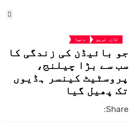
تازہ ترین
دنیا
جو بائیڈن کی زندگی کا
سب سے بڑا چیلنج،
پروسٹیٹ کینسر ہڈیوں
تک پھیل گیا
Share: