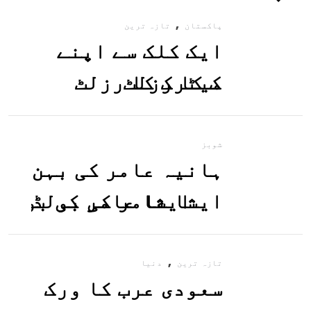
,
پاکستان
تازہ ترین
ایک کلک سے اپنے
میٹرک کا رزلٹ
معلوم کریں
شوبز
ہانیہ عامر کی بہن
ایشا عامر کی بولڈ
تصاویر وائرل ہو
,
گئیں
تازہ ترین
دنیا
سعودی عرب کا ورک