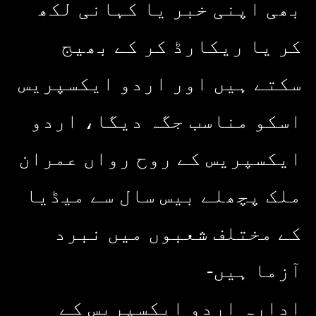
بھی اپنی خبر یا کہانی لکھ
کر یا ریکارڈ کر کے بھیج
سکتے ہیں اور اردو ایکسپریس
اسکو مناسب جگہ دیگا، اردو
ایکسپریس کے روح رواں عمران
ملک پچھلے بیس سال سے میڈیا
کے مختلف شعبوں میں نبرد
آزما ہیں-
ادارہ اردو ایکسپریس کے