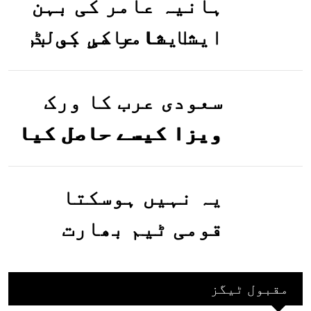
ہانیہ عامر کی بہن
ایشا عامر کی بولڈ
تصاویر وائرل ہو
گئیں
سعودی عرب کا ورک
ویزا کیسے حاصل کیا
جاسکتا ہے؟جانیے
یہ نہیں ہوسکتا
قومی ٹیم بھارت
جاکر کھیلے اور
بھارتی ٹیم پاکستان
مقبول ٹیگز