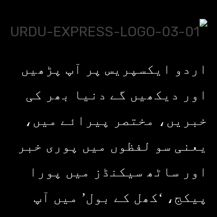
اردو ایکسپریس پر آپ پڑھیں
اور دیکھیں گے دنیا بھر کی
خبریں، مختصر پیرائے میں،
یعنی سو لفظوں میں پوری خبر
اور ساٹھ سیکنڈز میں پورا
پیکج، ‘کھل کے بول’ میں آپ