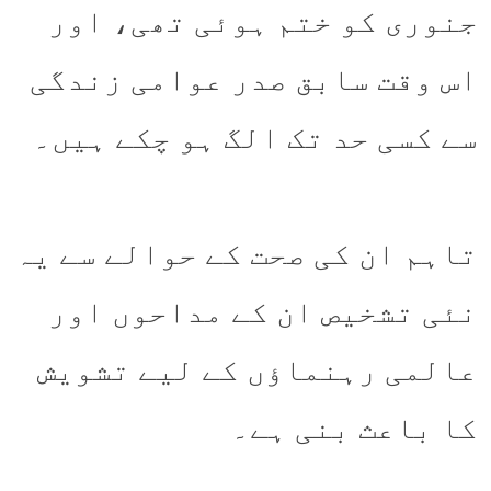
جنوری کو ختم ہوئی تھی، اور
اس وقت سابق صدر عوامی زندگی
سے کسی حد تک الگ ہو چکے ہیں۔
تاہم ان کی صحت کے حوالے سے یہ
نئی تشخیص ان کے مداحوں اور
عالمی رہنماؤں کے لیے تشویش
کا باعث بنی ہے۔