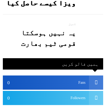
ویزا کیسے حاصل کیا
جاسکتا ہے؟جانیے
کھیل
یہ نہیں ہوسکتا
قومی ٹیم بھارت
جاکر کھیلے اور
بھارتی ٹیم پاکستان
ہمیں فالو کریں
نہ آئے، محسن نقوی
0
Fans
0
Followers