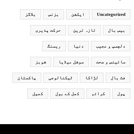
نہ آئے، محسن نقوی
Uncategorized
ایکشن
بزنس
بلاگز
بیس بال
تازہ ترین
حرکت پذیری
دلچسپ و عجیب
دنیا
ریسنگ
سائینس و صحت
سوشل میڈیا
شوبز
فٹ بال
لڑاکا
ٹیکنالوجی
پاکستان
پول
کرائم
کھل کے بول
کھیل