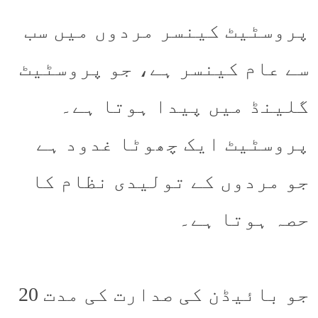
پروسٹیٹ کینسر مردوں میں سب
سے عام کینسر ہے، جو پروسٹیٹ
گلینڈ میں پیدا ہوتا ہے۔
پروسٹیٹ ایک چھوٹا غدود ہے
جو مردوں کے تولیدی نظام کا
حصہ ہوتا ہے۔
جو بائیڈن کی صدارت کی مدت 20