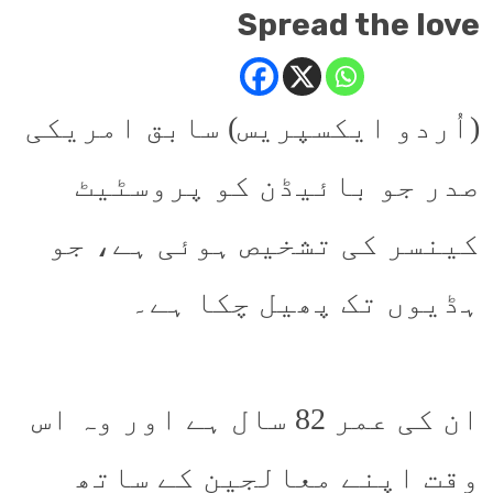
Spread the love
(اُردو ایکسپریس) سابق امریکی
صدر جو بائیڈن کو پروسٹیٹ
کینسر کی تشخیص ہوئی ہے، جو
ہڈیوں تک پھیل چکا ہے۔
ان کی عمر 82 سال ہے اور وہ اس
وقت اپنے معالجین کے ساتھ