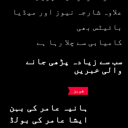
علاوہ شارجہ نیوز اور میڈیا
بائیٹس بھی
کامیابی سے چلا رہا ہے
سب سے زیادہ پڑھی جانے
والی خبریں
شوبز
ہانیہ عامر کی بہن
ایشا عامر کی بولڈ