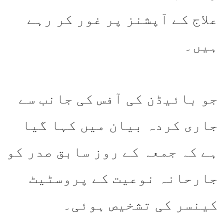
علاج کے آپشنز پر غور کر رہے
ہیں۔
جو بائیڈن کی آفس کی جانب سے
جاری کردہ بیان میں کہا گیا
ہے کہ جمعہ کے روز سابق صدر کو
جارحانہ نوعیت کے پروسٹیٹ
کینسر کی تشخیص ہوئی۔