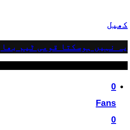
کھیل
یہ نہیں ہوسکتا قومی ٹیم بھار
ہمیں فالو کریں
0
Fans
0