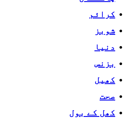
کرائم
شوبز
دنیا
بزنس
کھیل
صحت
کھل کے بول