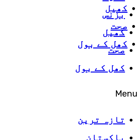
کھیل
بزنس
صحت
کھیل
کھل کے بول
صحت
کھل کے بول
Menu
تازہ ترین
پاکستان