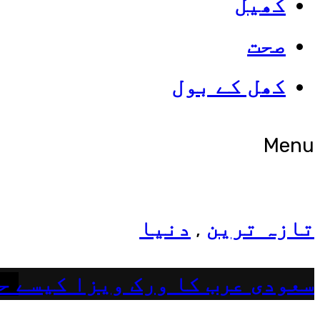
کھیل
صحت
شوبز
کھل کے بول
ہانیہ عامر کی بہن ایشا عامر 
Menu
تازہ ترین
دنیا
,
سعودی عرب کا ورک ویزا کیسے ح