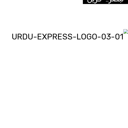
اردو ایکسپریس پر آپ پڑھیں اور دیکھیں گے دنیا بھر کی خبریں، مختصر
پیرائے میں، یعنی سو لفظوں میں پوری خبر اور ساٹھ سیکنڈز میں پورا پیکج،
‘کھل کے بول’ میں آپ بھی اپنی خبر یا کہانی لکھ کر یا ریکارڈ کر کے بھیج
سکتے ہیں اور اردو ایکسپریس اسکو مناسب جگہ دیگا، اردو ایکسپریس کے
روح رواں عمران ملک پچھلے بیس سال سے میڈیا کے مختلف شعبوں میں