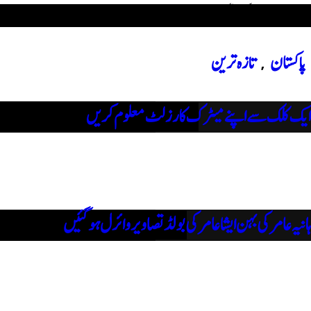
سب سے زیادہ دیکھے گئے
پاکستان
تازہ ترین
,
ایک کلک سے اپنے میٹرک کا رزلٹ معلوم کریں
ہانیہ عامر کی بہن ایشا عامر کی بولڈ تصاویر وائرل ہو گئیں