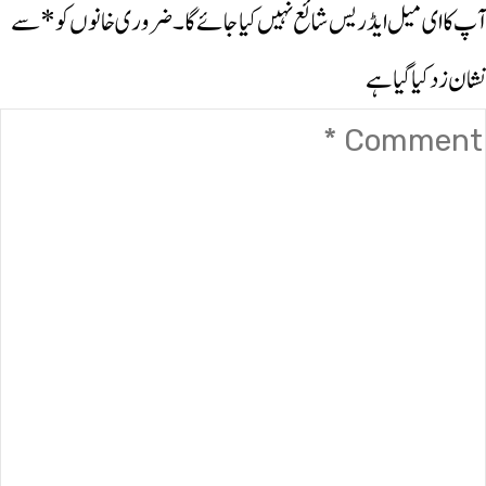
آپ کا ای میل ایڈریس شائع نہیں کیا جائے گا۔
ضروری خانوں کو
*
سے
نشان زد کیا گیا ہے