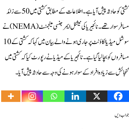
کشتی کو حادثہ پیش آیا ہے۔ اطلاعات کے مطابق کشتی میں 50 سے زائد
مسافر سوار تھے۔ نائجیریا کی نیشنل ایمرجنسی مینجمنٹ (NEMA) نے
سوشل میڈیا اکاؤنٹ پر جاری ہونے والے بیان میں کہا کہ کشتی کے 10
مسافروں کو بچالیا گیا ہے۔ نائجیریا کے میڈیا نے رپورٹ کیا کہ کشتی میں
گنجائش سے زیادہ افراد کے سوار ہونے کی وجہ سے حادثہ پیش آیا۔
جواب دیں