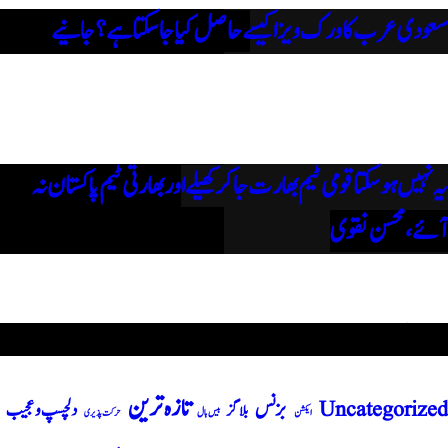
سعودی عرب کا ورک ویزا کیسے حاصل کیا جاسکتا ہے؟جانیے
یہ نہیں ہوسکتا قومی ٹیم بھارت جاکر کھیلے اور بھارتی ٹیم پاکستان نہ
آئے، محسن نقوی
مقبول ٹیگز
تازہ ترین
بزنس
Uncategorized
دلچسپ و عجیب
بلاگز
بیس بال
ایکشن
حرکت پذیری