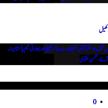
کھیل
یہ نہیں ہوسکتا قومی ٹیم بھارت جاکر کھیلے اور بھارتی ٹیم پاکستان نہ
آئے، محسن نقوی
ہمیں فالو کریں
0