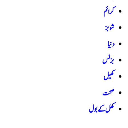
کرائم
شوبز
دنیا
بزنس
کھیل
صحت
کھل کے بول