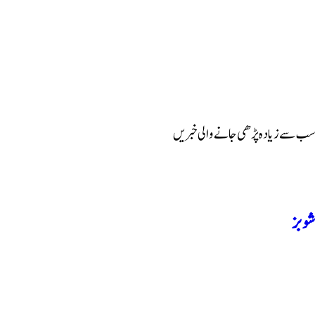
نبرد آزما ہیں-
ادارہ اردو ایکسپریس کے علاوہ شارجہ نیوز اور میڈیا بائیٹس بھی
کامیابی سے چلا رہا ہے
سب سے زیادہ پڑھی جانے والی خبریں
شوبز
ہانیہ عامر کی بہن ایشا عامر کی بولڈ تصاویر وائرل ہو گئیں