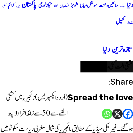
پاکستان
دنیا
شوبز
ٹیکنالوجی
سوشل میڈیا
سائینس و صحت
کرائم
فٹ بال
ریسنگ
لڑاکا
پول
کھل
کھیل
کے بول
تازہ ترین
دنیا
کشتی الٹ گئی، 50 افراد لاپتہ
Share:
(اُردو ایکسپریس) نائجیریا میں کشتی
Spread the love
الٹنے سے 50 سے زائد افراد لاپتہ
ہوگئے۔ غیرملکی میڈیا کے مطابق نائجیریا کی شمال مغربی ریاست سکوٹو میں