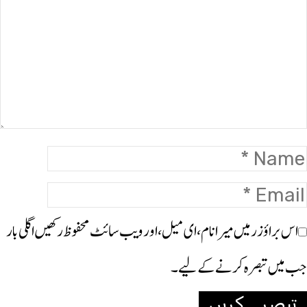
اس براؤزر میں میرا نام، ای میل، اور ویب سائٹ محفوظ رکھیں اگلی بار
جب میں تبصرہ کرنے کےلیے۔