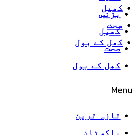
کھیل
بزنس
صحت
کھیل
کھل کے بول
صحت
کھل کے بول
Menu
تازہ ترین
پاکستان