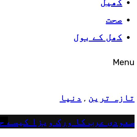
کھیل
صحت
شوبز
کھل کے بول
ہانیہ عامر کی بہن ایشا عامر 
Menu
تازہ ترین
دنیا
,
سعودی عرب کا ورک ویزا کیسے ح