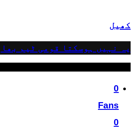
کھیل
یہ نہیں ہوسکتا قومی ٹیم بھار
ہمیں فالو کریں
0
Fans
0