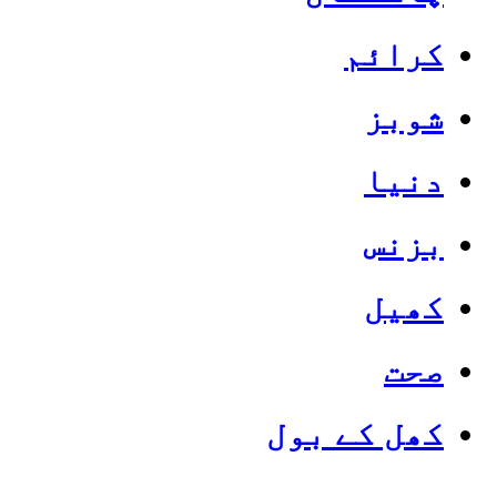
کرائم
شوبز
دنیا
بزنس
کھیل
صحت
کھل کے بول