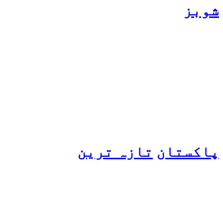
شوبز
ہانیہ عامر کی بہن ایشا
عامر کی بولڈ تصاویر وائرل
ہو گئیں
پاکستان
تازہ ترین
پیٹرول کی قیمتوں میں اضافے
کی وجہ کیا ہے؟ وزیرِ