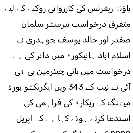
پاؤنڈ ریفرنس کی کارروائی روکنے کے لیے
متفرق درخواست بیرسٹر سلمان
صفدر اور خالد یوسف چوہدری نے
اسلام آباد ہائیکورٹ میں دائر کی ہے۔
درخواست میں بانی چیئرمین پی ٹی
آئی نے نیب کے 343 ویں ایگزیکٹو بورڈ
میٹنگ کے ریکارڈ کی فراہمی کی
استدعا کرتے ہوئے کہا ہے کہ اپریل