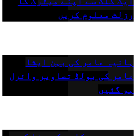
ایک کلک سے اپنے میٹرک کا
رزلٹ معلوم کریں
ہانیہ عامر کی بہن ایشا
عامر کی بولڈ تصاویر وائرل
ہو گئیں