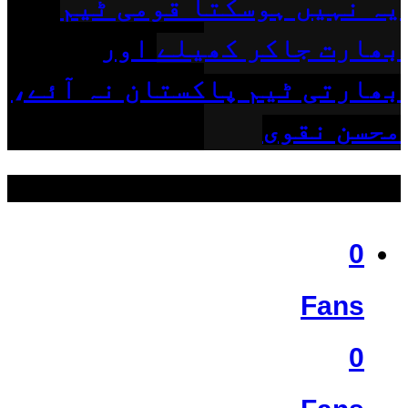
یہ نہیں ہوسکتا قومی ٹیم
بھارت جاکر کھیلے اور
بھارتی ٹیم پاکستان نہ آئے،
محسن نقوی
ہمیں فالو کریں
0
Fans
0