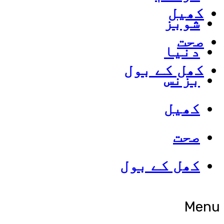
کھیل
شوبز
صحت
دنیا
کھل کے بول
بزنس
کھیل
صحت
کھل کے بول
Menu