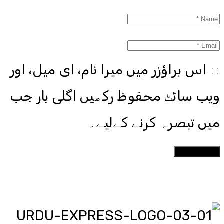
اس براؤزر میں میرا نام، ای میل، اور
ویب سائٹ محفوظ رکھیں اگلی بار جب
میں تبصرہ کرنے کےلیے۔