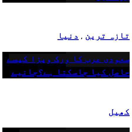
تازہ ترین
دنیا
,
سعودی عرب کا ورک ویزا کیسے
حاصل کیا جاسکتا ہے؟جانیے
کھیل