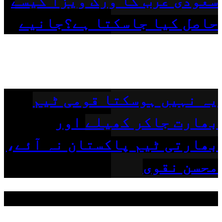
سعودی عرب کا ورک ویزا کیسے
حاصل کیا جاسکتا ہے؟جانیے
یہ نہیں ہوسکتا قومی ٹیم
بھارت جاکر کھیلے اور
بھارتی ٹیم پاکستان نہ آئے،
محسن نقوی
مقبول ٹیگز