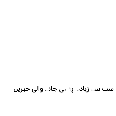
روح رواں عمران ملک پچھلے بیس سال
سے میڈیا کے مختلف شعبوں میں نبرد
آزما ہیں-
ادارہ اردو ایکسپریس کے علاوہ شارجہ
نیوز اور میڈیا بائیٹس بھی
کامیابی سے چلا رہا ہے
سب سے زیادہ پڑھی جانے والی خبریں