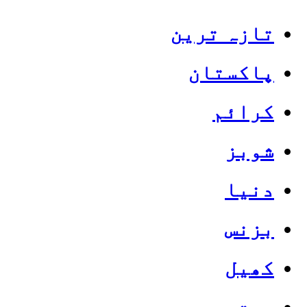
تازہ ترین
پاکستان
کرائم
شوبز
دنیا
بزنس
کھیل
صحت