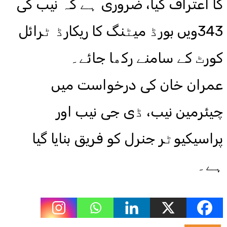
کا اعتراف کیا، ضروری ہے کہ نیب کی
343ویں بورڈ میٹنگ کا ریکارڈ ٹرائل
کورٹ کے سامنے رکھا جائے۔
عمران خان کی درخواست میں
چیئرمین نیب، ڈی جی نیب اور
پراسیکیوٹر جنرل کو فریق بنایا گیا
ہے۔