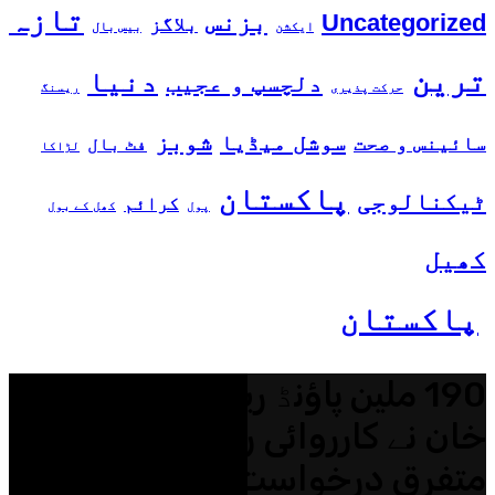
تازہ
بزنس
Uncategorized
بلاگز
ایکشن
بیس بال
ترین
دنیا
دلچسپ و عجیب
حرکت پذیری
ریسنگ
شوبز
سوشل میڈیا
سائینس و صحت
فٹ بال
لڑاکا
پاکستان
ٹیکنالوجی
کرائم
پول
کھل کے بول
کھیل
پاکستان
190 ملین پاؤنڈ ریفرنس: عمران
خان نے کارروائی روکنے کیلئے
متفرق درخواست دائر کردی