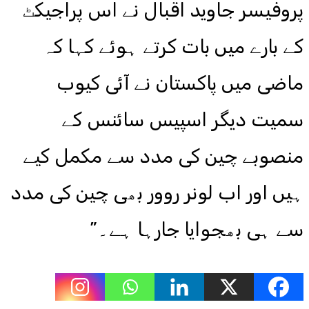
پروفیسر جاوید اقبال نے اس پراجیکٹ
کے بارے میں بات کرتے ہوئے کہا کہ
ماضی میں پاکستان نے آئی کیوب
سمیت دیگر اسپیس سائنس کے
منصوبے چین کی مدد سے مکمل کیے
ہیں اور اب لونر روور بھی چین کی مدد
سے ہی بھجوایا جارہا ہے۔”