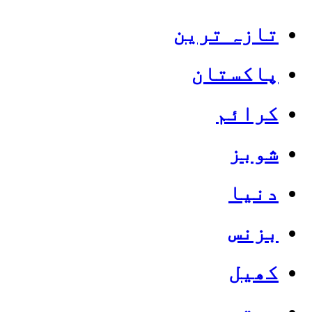
تازہ ترین
پاکستان
کرائم
شوبز
دنیا
بزنس
کھیل
صحت