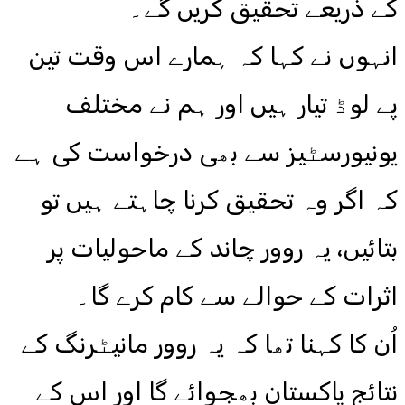
کے ذریعے تحقیق کریں گے۔
انہوں نے کہا کہ ہمارے اس وقت تین
پے لوڈ تیار ہیں اور ہم نے مختلف
یونیورسٹیز سے بھی درخواست کی ہے
کہ اگر وہ تحقیق کرنا چاہتے ہیں تو
بتائیں، یہ روور چاند کے ماحولیات پر
اثرات کے حوالے سے کام کرے گا۔
اُن کا کہنا تھا کہ یہ روور مانیٹرنگ کے
نتائج پاکستان بھجوائے گا اور اس کے