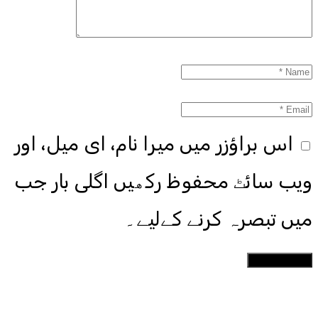
اس براؤزر میں میرا نام، ای میل، اور
ویب سائٹ محفوظ رکھیں اگلی بار جب
میں تبصرہ کرنے کےلیے۔