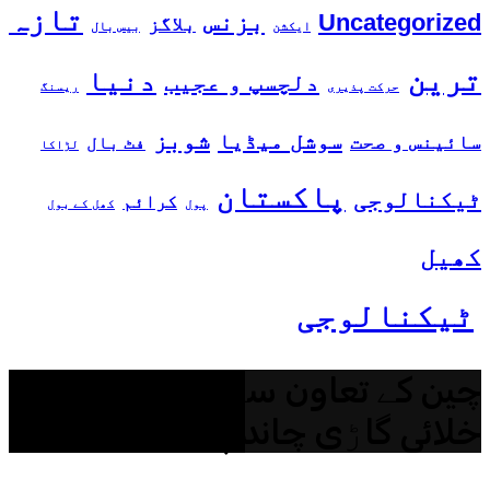
تازہ
بزنس
Uncategorized
بلاگز
ایکشن
بیس بال
ترین
دنیا
دلچسپ و عجیب
حرکت پذیری
ریسنگ
شوبز
سوشل میڈیا
سائینس و صحت
فٹ بال
لڑاکا
پاکستان
ٹیکنالوجی
کرائم
پول
کھل کے بول
کھیل
ٹیکنالوجی
چین کے تعاون سے پاکستان کی
خلائی گاڑی چاند پر جائے گی