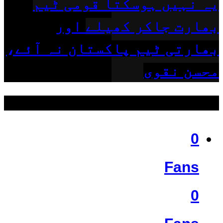
یہ نہیں ہوسکتا قومی ٹیم
بھارت جاکر کھیلے اور
بھارتی ٹیم پاکستان نہ آئے،
محسن نقوی
ہمیں فالو کریں
0
Fans
0