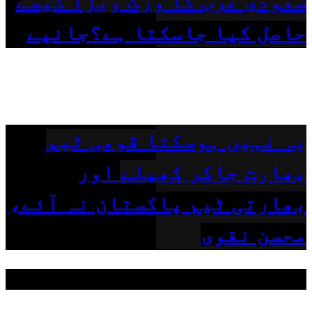
سعودی عرب کا ورک ویزا کیسے
حاصل کیا جاسکتا ہے؟جانیے
یہ نہیں ہوسکتا قومی ٹیم
بھارت جاکر کھیلے اور
بھارتی ٹیم پاکستان نہ آئے،
محسن نقوی
مقبول ٹیگز