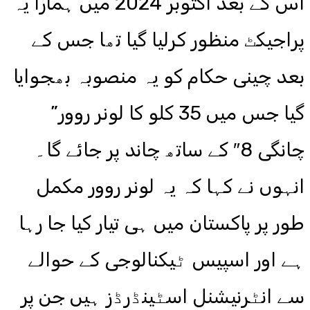
اس کے بعد اکتوبر 2024 میں ہمارا یہ
پراجیکٹ منظور کرلیا گیا تھا جس کے
بعد چینی حکام کو یہ منصوبہ بھجوایا
گیا جس میں 35 کلو کا لونر روور”
چانگی 8″ کے ساتھ چاند پر جائے گا۔
انہوں نے کہا کہ یہ لونر روور مکمل
طور پر پاکستان میں ہی تیار کیا جا رہا
ہے اور اسپیس ٹیکنالوجی کے حوالے
سے انٹرنیشنل اسٹینڈرڈز ہیں جن پر