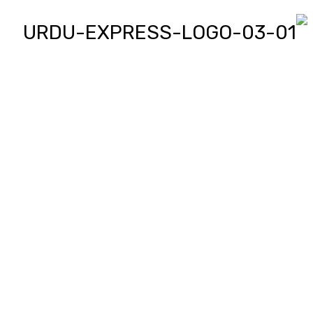
اردو ایکسپریس پر آپ پڑھیں اور
دیکھیں گے دنیا بھر کی خبریں، مختصر
پیرائے میں، یعنی سو لفظوں میں پوری
خبر اور ساٹھ سیکنڈز میں پورا پیکج،
‘کھل کے بول’ میں آپ بھی اپنی خبر یا
کہانی لکھ کر یا ریکارڈ کر کے بھیج
سکتے ہیں اور اردو ایکسپریس اسکو