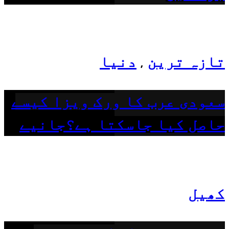
تازہ ترین
دنیا
,
سعودی عرب کا ورک ویزا کیسے
حاصل کیا جاسکتا ہے؟جانیے
کھیل