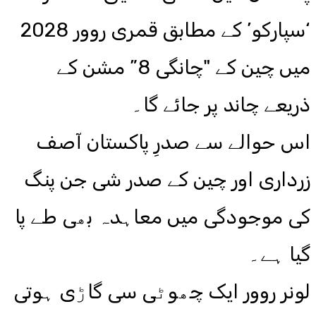
‘سپارکو’ کے مطابق قمری روور 2028
میں چین کے "چانگی 8” مشن کے
ذریعے چاند پر جائے گا۔
اس حوالے سے صدرِ پاکستان آصف
زرداری اور چین کے صدر شی جن پنگ
کی موجودگی میں معاہدہ بھی طے پا
گیا ہے۔
لونر روور ایک چھوٹی سی گاڑی ہوتی