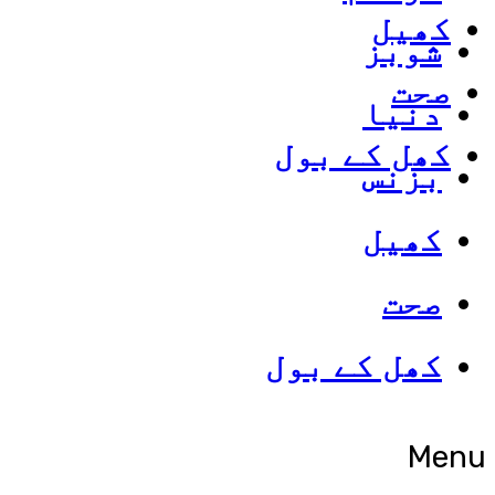
کھیل
شوبز
صحت
دنیا
کھل کے بول
بزنس
کھیل
صحت
کھل کے بول
Menu