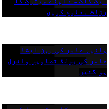
ایک کلک سے اپنے میٹرک کا
رزلٹ معلوم کریں
ہانیہ عامر کی بہن ایشا
عامر کی بولڈ تصاویر وائرل
ہو گئیں