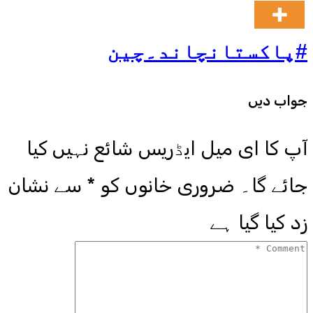
#پاکستان
چاند۔
چین
جواب دیں
آپ کا ای میل ایڈریس شائع نہیں کیا
جائے گا۔
ضروری خانوں کو
*
سے نشان
زد کیا گیا ہے