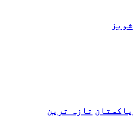
شوبز
ہانیہ عامر کی بہن ایشا
عامر کی بولڈ تصاویر وائرل
ہو گئیں
پاکستان
تازہ ترین
پیٹرول کی قیمتوں میں اضافے