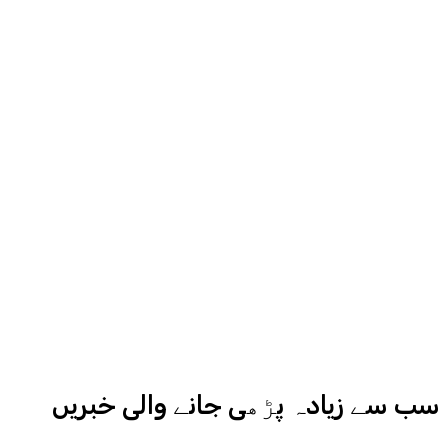
مناسب جگہ دیگا، اردو ایکسپریس کے
روح رواں عمران ملک پچھلے بیس سال
سے میڈیا کے مختلف شعبوں میں نبرد
آزما ہیں-
ادارہ اردو ایکسپریس کے علاوہ شارجہ
نیوز اور میڈیا بائیٹس بھی
کامیابی سے چلا رہا ہے
سب سے زیادہ پڑھی جانے والی خبریں