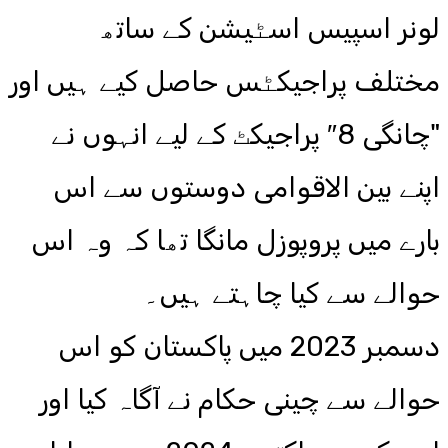
لونر اسپیس اسٹیشن کے ساتھ
مختلف پراجیکٹس حاصل کیے ہیں اور
"چانگی 8″ پراجیکٹ کے لیے انہوں نے
اپنے بین الاقوامی دوستوں سے اس
بارے میں پروپوزل مانگا تھا کہ وہ اس
حوالے سے کیا چاہتے ہیں۔
دسمبر 2023 میں پاکستان کو اس
حوالے سے چینی حکام نے آگاہ کیا اور