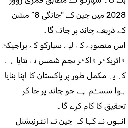
2028 میں چین کے "چانگی 8” مشن
کے ذریعے چاند پر جائے گا۔
اس منصوبے کے لیے سپارکو کے پراجیکٹ
ڈائریکٹر ڈاکٹر نجم شمس نے بتایا ہے
کہ یہ مکمل طور پر پاکستان کا اپنا بنایا
ہوا سسٹم ہے جو چاند پر جا کر
تحقیق کا کام کرے گا۔
انہوں نے کہا کہ چین نے انٹرنیشنل