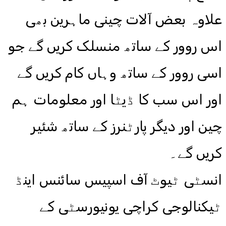
علاوہ بعض آلات چینی ماہرین بھی
اس روور کے ساتھ منسلک کریں گے جو
اسی روور کے ساتھ وہاں کام کریں گے
اور اس سب کا ڈیٹا اور معلومات ہم
چین اور دیگر پارٹنرز کے ساتھ شئیر
کریں گے۔
انسٹی ٹیوٹ آف اسپیس سائنس اینڈ
ٹیکنالوجی کراچی یونیورسٹی کے