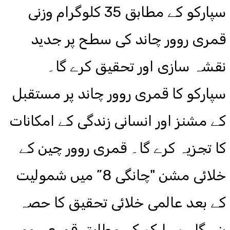
سپارکو کے مطابق 35 کلوگرام وزنی
قمری روور چاند کی سطح پر جدید
نقشہ سازی اور تحقیق کرے گا۔
سپارکو کا قمری روور چاند پر مستقبل
کے مشنز اور انسانی زندگی کے امکانات
کا تجزیہ کرے گا۔ قمری روور چین کے
خلائی مشن "چانگی 8” میں شمولیت
کے بعد عالمی خلائی تحقیق کا حصہ
بنے گا۔ سپارکو کے مطابق قمری روور