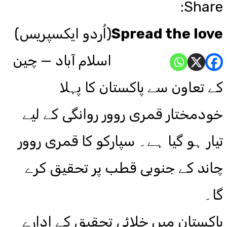
Share:
Spread the love
(اُردو ایکسپریس)
اسلام آباد — چین
کے تعاون سے پاکستان کا پہلا
خودمختار قمری روور روانگی کے لیے
تیار ہو گیا ہے۔ سپارکو کا قمری روور
چاند کے جنوبی قطب پر تحقیق کرے
گا۔
پاکستان میں خلائی تحقیق کے ادارے