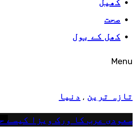
کھیل
صحت
شوبز
کھل کے بول
ہانیہ عامر کی بہن ایشا عامر 
Menu
تازہ ترین
دنیا
,
سعودی عرب کا ورک ویزا کیسے ح