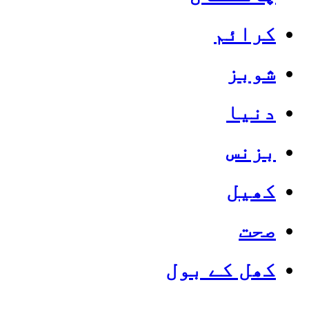
کرائم
شوبز
دنیا
بزنس
کھیل
صحت
کھل کے بول