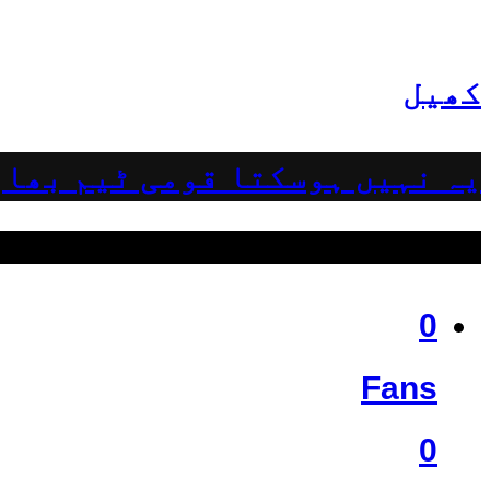
کھیل
یہ نہیں ہوسکتا قومی ٹیم بھار
ہمیں فالو کریں
0
Fans
0