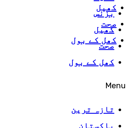
کھیل
بزنس
صحت
کھیل
کھل کے بول
صحت
کھل کے بول
Menu
تازہ ترین
پاکستان