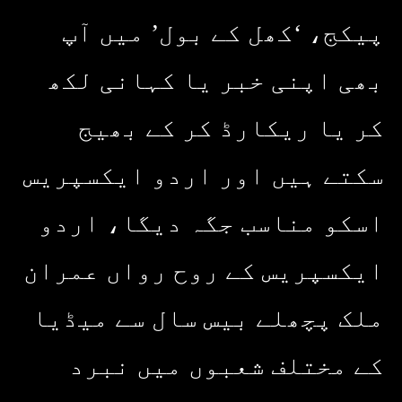
پیکج، ‘کھل کے بول’ میں آپ
بھی اپنی خبر یا کہانی لکھ
کر یا ریکارڈ کر کے بھیج
سکتے ہیں اور اردو ایکسپریس
اسکو مناسب جگہ دیگا، اردو
ایکسپریس کے روح رواں عمران
ملک پچھلے بیس سال سے میڈیا
کے مختلف شعبوں میں نبرد