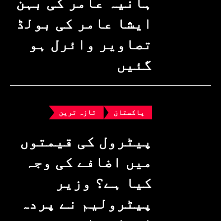
ہانیہ عامر کی بہن
ایشا عامر کی بولڈ
تصاویر وائرل ہو
گئیں
پاکستان
تازہ ترین
پیٹرول کی قیمتوں
میں اضافے کی وجہ
کیا ہے؟ وزیرِ
پیٹرولیم نے پردہ