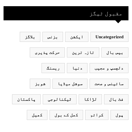
جاکر کھیلے اور
بھارتی ٹیم پاکستان
مقبول ٹیگز
نہ آئے، محسن نقوی
Uncategorized
ایکشن
بزنس
بلاگز
بیس بال
تازہ ترین
حرکت پذیری
دلچسپ و عجیب
دنیا
ریسنگ
سائینس و صحت
سوشل میڈیا
شوبز
فٹ بال
لڑاکا
ٹیکنالوجی
پاکستان
پول
کرائم
کھل کے بول
کھیل