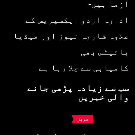
آزما ہیں-
ادارہ اردو ایکسپریس کے
علاوہ شارجہ نیوز اور میڈیا
بائیٹس بھی
کامیابی سے چلا رہا ہے
سب سے زیادہ پڑھی جانے
والی خبریں
شوبز