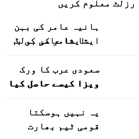
رزلٹ معلوم کریں
ہانیہ عامر کی بہن
ایشا عامر کی بولڈ
تصاویر وائرل ہو
گئیں
سعودی عرب کا ورک
ویزا کیسے حاصل کیا
جاسکتا ہے؟جانیے
یہ نہیں ہوسکتا
قومی ٹیم بھارت