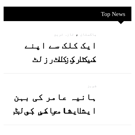
Top News
,
پاکستان
تازہ ترین
ایک کلک سے اپنے
میٹرک کا رزلٹ
معلوم کریں
شوبز
ہانیہ عامر کی بہن
ایشا عامر کی بولڈ
تصاویر وائرل ہو