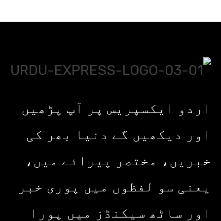
اردو ایکسپریس پر آپ پڑھیں
اور دیکھیں گے دنیا بھر کی
خبریں، مختصر پیرائے میں،
یعنی سو لفظوں میں پوری خبر
اور ساٹھ سیکنڈز میں پورا