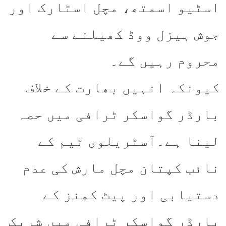
اسٹیو اسمتھ، مچل اسٹارک اور
جوش ہیزل ووڈ کھیلنے سے
محروم رہیں گے۔
کیونکہ انہیں بھارت کے خلاف
بارڈر گواسکر ٹرافی میں حصہ
لینا ہے۔آسٹریلوی ٹیم کے
نائب کپتان مچل مارش کی عدم
دستیابی اور پیٹ کمنز کے
بارڈر گواسکر ٹرافی میں شریک