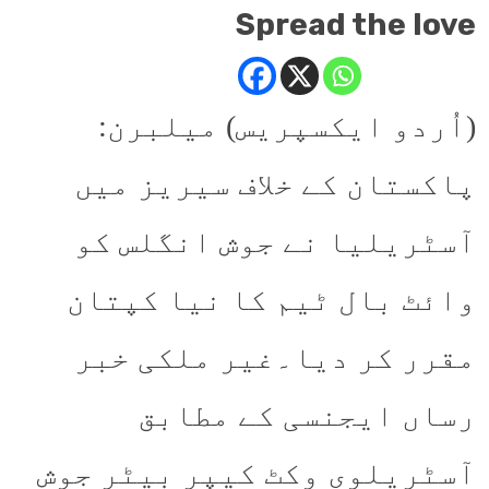
Spread the love
(اُردو ایکسپریس) میلبرن:
پاکستان کے خلاف سیریز میں
آسٹریلیا نے جوش انگلس کو
وائٹ بال ٹیم کا نیا کپتان
مقرر کر دیا۔غیر ملکی خبر
رساں ایجنسی کے مطابق
آسٹریلوی وکٹ کیپر بیٹر جوش