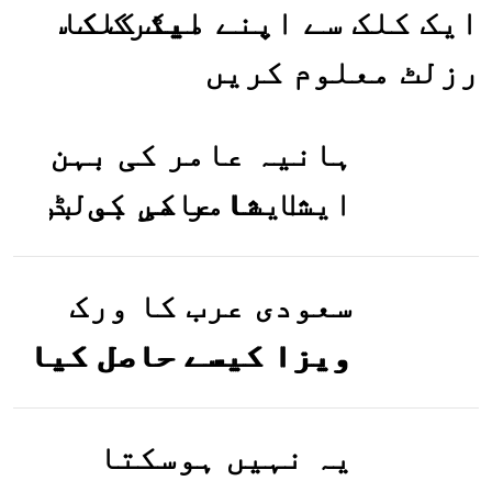
ایک کلک سے اپنے میٹرک کا
رزلٹ معلوم کریں
ہانیہ عامر کی بہن
ایشا عامر کی بولڈ
تصاویر وائرل ہو
گئیں
سعودی عرب کا ورک
ویزا کیسے حاصل کیا
جاسکتا ہے؟جانیے
یہ نہیں ہوسکتا