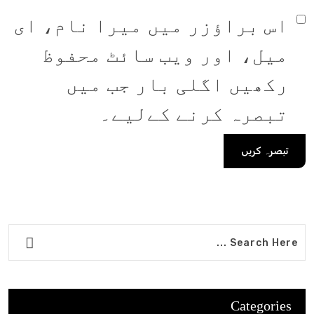
اس براؤزر میں میرا نام، ای
میل، اور ویب سائٹ محفوظ
رکھیں اگلی بار جب میں
تبصرہ کرنے کےلیے۔
Categories