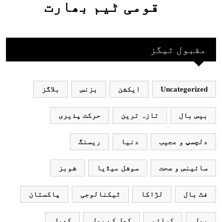
قومی ٹیم بھارت
جاکر کھیلے اور
بھارتی ٹیم پاکستان
مقبول ٹیگز
نہ آئے، محسن نقوی
Uncategorized
ایکشن
بزنس
بلاگز
بیس بال
تازہ ترین
حرکت پذیری
دلچسپ و عجیب
دنیا
ریسنگ
سائینس و صحت
سوشل میڈیا
شوبز
فٹ بال
لڑاکا
ٹیکنالوجی
پاکستان
پول
کرائم
کھل کے بول
کھیل