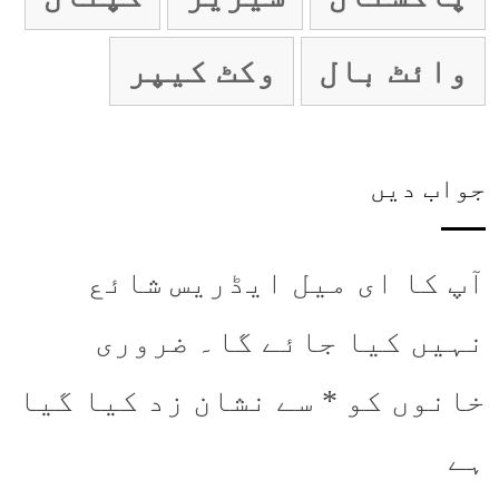
وائٹ بال
وکٹ کیپر
جواب دیں
آپ کا ای میل ایڈریس شائع
نہیں کیا جائے گا۔
ضروری
خانوں کو
*
سے نشان زد کیا گیا
ہے