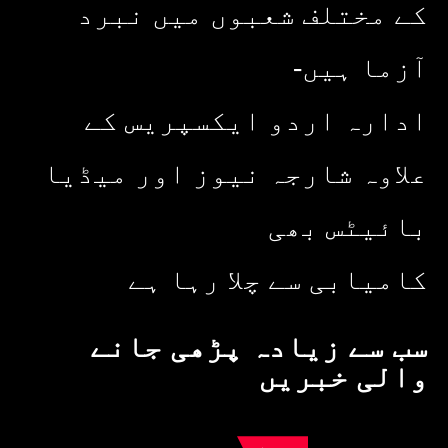
کے مختلف شعبوں میں نبرد
آزما ہیں-
ادارہ اردو ایکسپریس کے
علاوہ شارجہ نیوز اور میڈیا
بائیٹس بھی
کامیابی سے چلا رہا ہے
سب سے زیادہ پڑھی جانے
والی خبریں