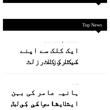
Top News
,
پاکستان
تازہ ترین
ایک کلک سے اپنے
میٹرک کا رزلٹ
معلوم کریں
شوبز
ہانیہ عامر کی بہن
ایشا عامر کی بولڈ