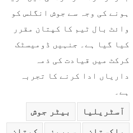
ہونے کی وجہ سے جوش انگلس کو
وائٹ بال ٹیم کا کپتان مقرر
کیا گیا ہے۔ جنہیں ڈومیسٹک
کرکٹ میں قیادت کی ذمہ
داریاں ادا کرنے کا تجربہ
ہے۔
آسٹریلیا
بیٹر جوش
پاکستان
سیریز
کپتان