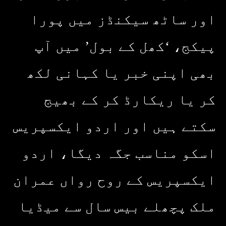
اور ساٹھ سیکنڈز میں پورا
پیکج، ‘کھل کے بول’ میں آپ
بھی اپنی خبر یا کہانی لکھ
کر یا ریکارڈ کر کے بھیج
سکتے ہیں اور اردو ایکسپریس
اسکو مناسب جگہ دیگا، اردو
ایکسپریس کے روح رواں عمران
ملک پچھلے بیس سال سے میڈیا