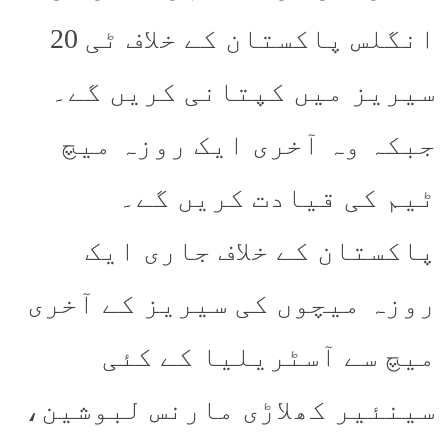
انگلس پاکستان کے خلاف ٹی 20
سیریز میں کپتانی کریں گے۔
جبکہ وہ آخری ایک روزہ میچ
ٹیم کی قیادت کریں گے۔
پاکستان کے خلاف جاری ایک
روزہ میچوں کی سیریز کے آخری
میچ سے آسٹریلیا کے کئی
سینئیر کھلاڑی مارنس لبوشین،