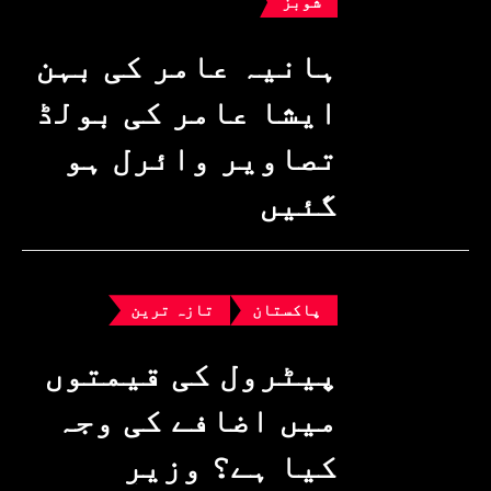
شوبز
ہانیہ عامر کی بہن
ایشا عامر کی بولڈ
تصاویر وائرل ہو
گئیں
پاکستان
تازہ ترین
پیٹرول کی قیمتوں
میں اضافے کی وجہ
کیا ہے؟ وزیرِ