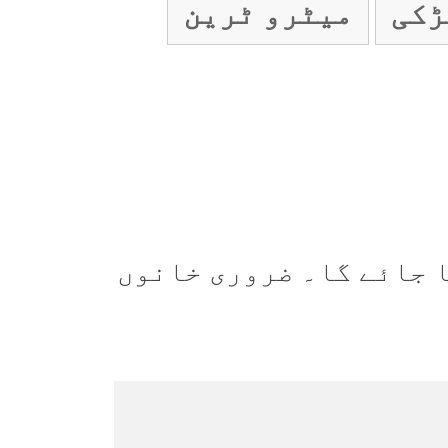
ڑکی
میٹرو ٹرین
 جائے گا۔
ضروری خانوں