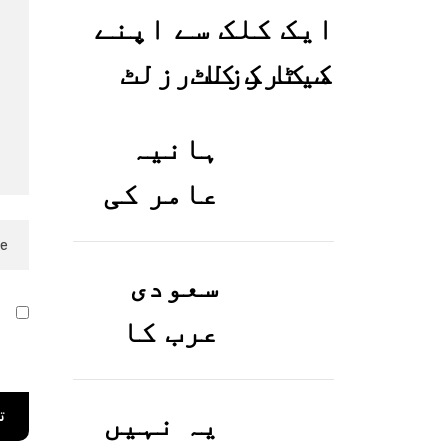
ایک کلک سے اپنے
میٹرک کا رزلٹ
معلوم کریں
ہانیہ
عامر کی
بہن ایشا
عامر کی
سعودی
ا
بولڈ
عرب کا
ر
تصاویر
ورک ویزا
وائرل ہو
کیسے
یہ نہیں