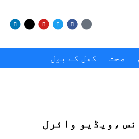
صحت
کھل کے بول
نس ،ویڈیو وائرل