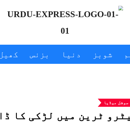
م
شوبز
دنیا
بزنس
کھیل
سوشل میڈیا
ٹرو ٹرین میں لڑکی کا ڈا