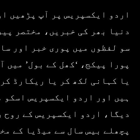
اردو ایکسپریس پر آپ پڑھیں او
دنیا بھر کی خبریں، مختصر پیر
سو لفظوں میں پوری خبر اور سا
پورا پیکج، ‘کھل کے بول’ میں آ
یا کہانی لکھ کر یا ریکارڈ کر 
ہیں اور اردو ایکسپریس اسکو م
دیگا، اردو ایکسپریس کے روح ر
پچھلے بیس سال سے میڈیا کے مخ