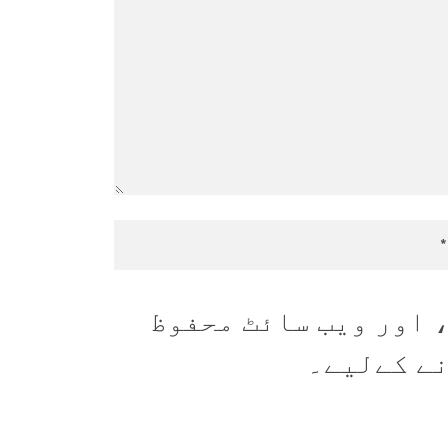
 اور ویب سائٹ محفوظ
نے کےلیے۔