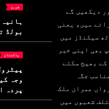
شوبز
ر دیکھیں گے
ہانیہ 
ائے میں، یعنی
بولڈ ت
ٹھ سیکنڈز میں
پ بھی اپنی خبر
پاکستان
کے بھیج سکتے
پیٹرول
ناسب جگہ
وجہ کیا
واں عمران ملک
پردہ ا
تلف شعبوں میں