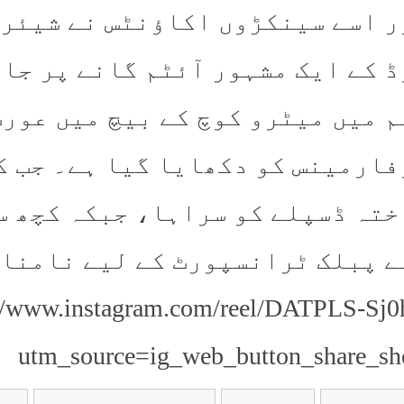
ر اسے سینکڑوں اکاؤنٹس نے شیئر 
ڈ کے ایک مشہور آئٹم گانے پر جا
م میں میٹرو کوچ کے بیچ میں عورت
فارمینس کو دکھایا گیا ہے۔ جب ک
ختہ ڈسپلے کو سراہا، جبکہ کچھ س
ے پبلک ٹرانسپورٹ کے لیے نامناس
://www.instagram.com/reel/DATPLS-Sj0
utm_source=ig_web_button_share_sh