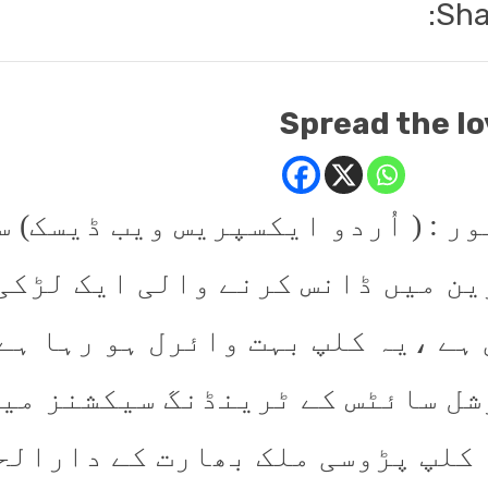
Sha
Spread the lo
ور : ( اُردو ایکسپریس ویب ڈیسک)
ین میں ڈانس کرنے والی ایک لڑکی 
 ہے ،یہ کلپ بہت وائرل ہو رہا ہے
شل سائٹس کے ٹرینڈنگ سیکشنز میں 
 کلپ پڑوسی ملک بھارت کے دارالح