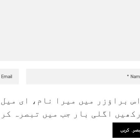
س براؤزر میں میرا نام، ای میل،
کھیں اگلی بار جب میں تبصرہ کر