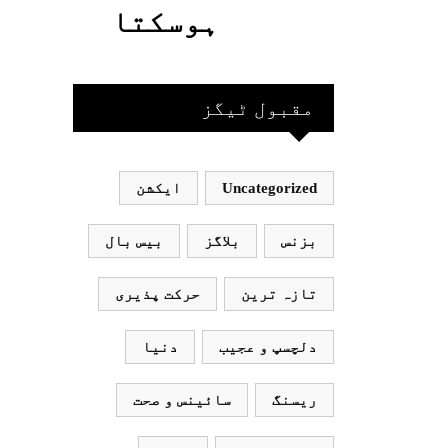
گئیں
حاصل کیا
ہوسکتا
جاسکتا
قومی ٹیم
ہے؟جانیے
بھارت
مقبول ٹیگز
جاکر
Uncategorized
ایکشن
کھیلے
اور
بزنس
بلاگز
بیس بال
بھارتی
تازہ ترین
حرکت پذیری
ٹیم
دلچسپ و عجیب
دنیا
پاکستان
ریسنگ
سائینس و صحت
نہ آئے،