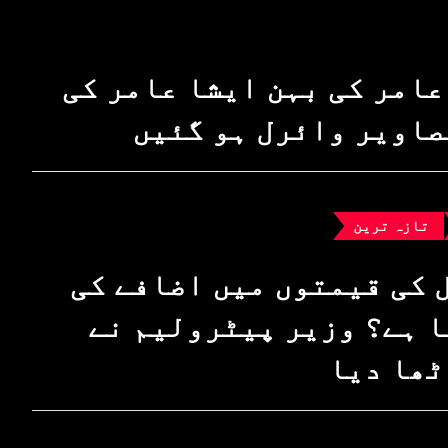
عامر کی بہن ایشا عامر کی
صاویر وائرل ہو گئیں
تازہ ترین
 کی قیمتوں میں اضافے کی
 ہے؟ وزیرِ پیٹرولیم نے
ٹھا دیا