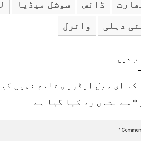
ھارت
ڈانس
سوشل میڈیا
ل
ئی دہلی
وائرل
ب دیں
 کا ای میل ایڈریس شائع نہیں کیا
*
سے نشان زد کیا گیا ہے