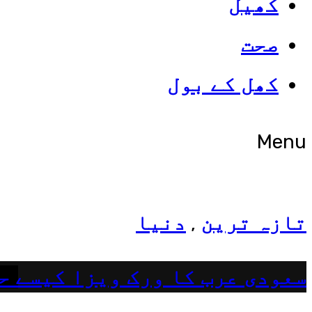
کھیل
صحت
شوبز
کھل کے بول
ہانیہ عامر کی بہن ایشا عامر 
Menu
تازہ ترین
دنیا
,
سعودی عرب کا ورک ویزا کیسے ح