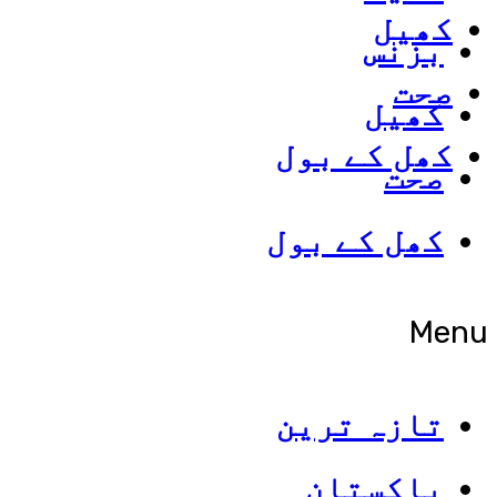
کھیل
بزنس
صحت
کھیل
کھل کے بول
صحت
کھل کے بول
Menu
تازہ ترین
پاکستان