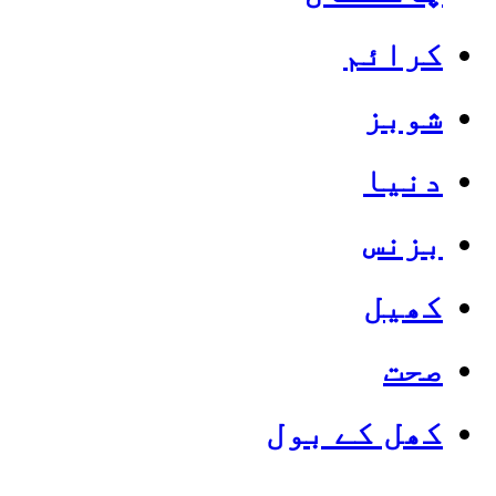
کرائم
شوبز
دنیا
بزنس
کھیل
صحت
کھل کے بول