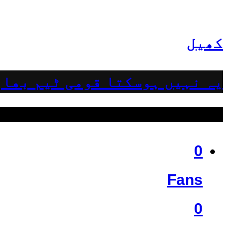
کھیل
یہ نہیں ہوسکتا قومی ٹیم بھار
ہمیں فالو کریں
0
Fans
0