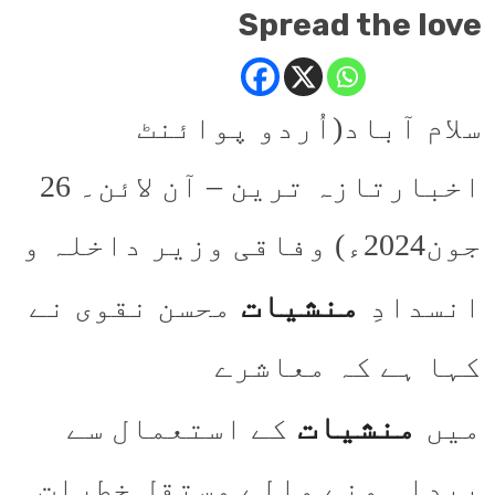
Spread the love
سلام آباد(اُردو پوائنٹ
اخبارتازہ ترین – آن لائن۔ 26
جون2024ء) وفاقی وزیر داخلہ و
منشیات
انسدادِ
محسن نقوی نے
کہا ہے کہ معاشرے
منشیات
میں
کے استعمال سے
پیدا ہونے والے مستقل خطرات