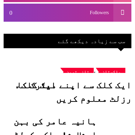
0
Followers
سب سے زیادہ دیکھے گئے
,
پاکستان
تازہ ترین
ایک کلک سے اپنے میٹرک کا
رزلٹ معلوم کریں
ہانیہ عامر کی بہن
ایشا عامر کی بولڈ