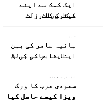
ایک کلک سے اپنے
میٹرک کا رزلٹ
معلوم کریں
شوبز
ہانیہ عامر کی بہن
ایشا عامر کی بولڈ
تصاویر وائرل ہو
,
گئیں
تازہ ترین
دنیا
سعودی عرب کا ورک
ویزا کیسے حاصل کیا