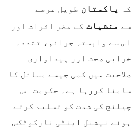
پاکستان
کہ
طویل عرصے
منشیات
سے
کے مضر اثرات اور
اس سے وابستہ جرائم، تشدد۔
خرابی صحت اور پیداواری
صلاحیت میں کمی جیسے مسائل کا
سامنا کررہا ہے۔ حکومت اس
چیلنج کی شدت کو تسلیم کرتے
ہوئے نیشنل اینٹی نارکوٹکس