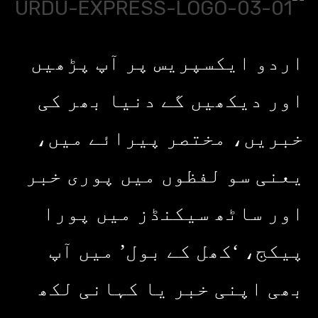
اردو ایکسپریس پر آپ پڑھیں
اور دیکھیں گے دنیا بھر کی
خبریں، مختصر پیرائے میں،
یعنی سو لفظوں میں پوری خبر
اور ساٹھ سیکنڈز میں پورا
پیکج، ‘کھل کے بول’ میں آپ
بھی اپنی خبر یا کہانی لکھ