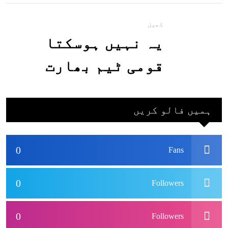
جاسکتا ہے؟جانیے
کھیل
یہ نہیں ہوسکتا
قومی ٹیم بھارت
جاکر کھیلے اور
بھارتی ٹیم پاکستان
ہمیں فالو کریں
نہ آئے، محسن نقوی
0
Fans
0
Followers
0
Followers