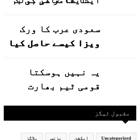
تصاویر وائرل ہو
گئیں
سعودی عرب کا ورک
ویزا کیسے حاصل کیا
جاسکتا ہے؟جانیے
یہ نہیں ہوسکتا
قومی ٹیم بھارت
جاکر کھیلے اور
بھارتی ٹیم پاکستان
مقبول ٹیگز
نہ آئے، محسن نقوی
Uncategorized
ایکشن
بزنس
بلاگز