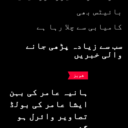
بائیٹس بھی
کامیابی سے چلا رہا ہے
سب سے زیادہ پڑھی جانے
والی خبریں
شوبز
ہانیہ عامر کی بہن
ایشا عامر کی بولڈ
تصاویر وائرل ہو