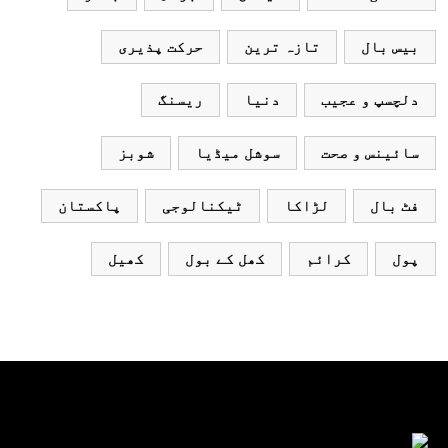
بیس بال
تازہ ترین
حرکت پذیری
دلچسپ و عجیب
دنیا
ریسنگ
سائینس و صحت
سوشل میڈیا
شوبز
فٹ بال
لڑاکا
ٹیکنالوجی
پاکستان
پول
کرائم
کھل کے بول
کھیل