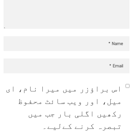
اس براؤزر میں میرا نام، ای
میل، اور ویب سائٹ محفوظ
رکھیں اگلی بار جب میں
تبصرہ کرنے کےلیے۔