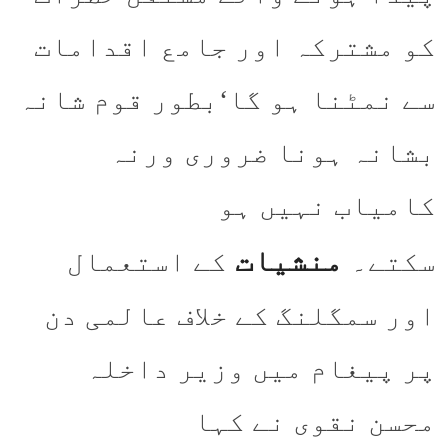
کو مشترکہ اور جامع اقدامات
سے نمٹنا ہو گا‘بطور قوم شانہ
بشانہ ہونا ضروری ورنہ
کامیاب نہیں ہو
منشیات
سکتے۔
کے استعمال
اور سمگلنگ کے خلاف عالمی دن
پر پیغام میں وزیر داخلہ
محسن نقوی نے کہا