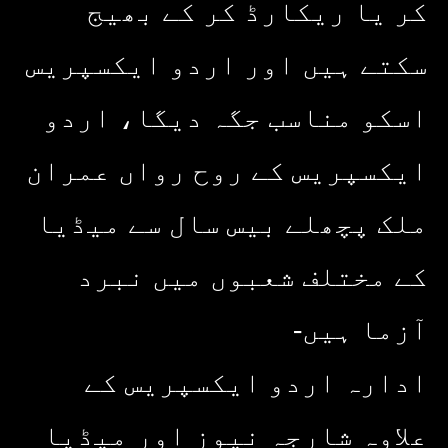
کر یا ریکارڈ کر کے بھیج
سکتے ہیں اور اردو ایکسپریس
اسکو مناسب جگہ دیگا، اردو
ایکسپریس کے روح رواں عمران
ملک پچھلے بیس سال سے میڈیا
کے مختلف شعبوں میں نبرد
آزما ہیں-
ادارہ اردو ایکسپریس کے
علاوہ شارجہ نیوز اور میڈیا