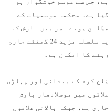
ہے، جس سے موسم خوشگوار ہو
گیا ہے۔ محکمہ موسمیات کے
مطابق صوبے بھر میں بارش کا
یہ سلسلہ مزید 24 گھنٹے جاری
رہنے کا امکان ہے۔
ضلع کرم کے میدانی اور پہاڑی
علاقوں میں موسلادھار بارش
جاری ہے، جبکہ بالائی علاقوں