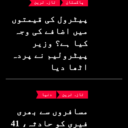
پاکستان
تازہ ترین
پیٹرول کی قیمتوں
میں اضافے کی وجہ
کیا ہے؟ وزیرِ
پیٹرولیم نے پردہ
اٹھا دیا
تازہ ترین
دنیا
مسافروں سے بھری
فیری کو حادثہ، 41