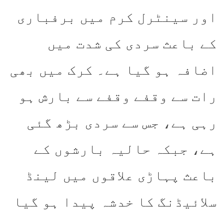
اور سینٹرل کرم میں برفباری
کے باعث سردی کی شدت میں
اضافہ ہو گیا ہے۔ کرک میں بھی
رات سے وقفے وقفے سے بارش ہو
رہی ہے، جس سے سردی بڑھ گئی
ہے، جبکہ حالیہ بارشوں کے
باعث پہاڑی علاقوں میں لینڈ
سلائیڈنگ کا خدشہ پیدا ہو گیا