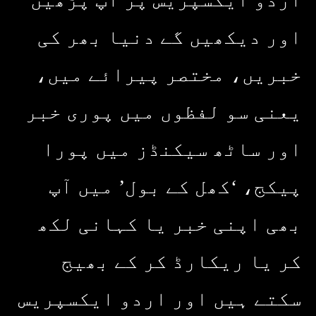
اور دیکھیں گے دنیا بھر کی
خبریں، مختصر پیرائے میں،
یعنی سو لفظوں میں پوری خبر
اور ساٹھ سیکنڈز میں پورا
پیکج، ‘کھل کے بول’ میں آپ
بھی اپنی خبر یا کہانی لکھ
کر یا ریکارڈ کر کے بھیج
سکتے ہیں اور اردو ایکسپریس