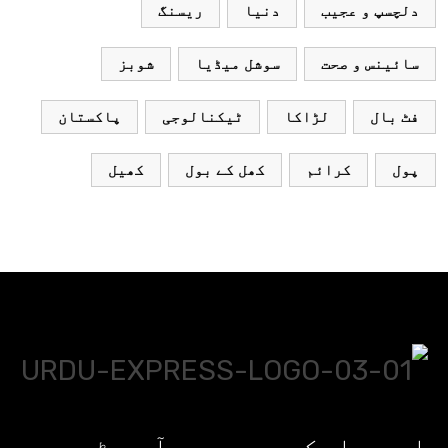
دلچسپ و عجیب
دنیا
ریسنگ
سائینس و صحت
سوشل میڈیا
شوبز
فٹ بال
لڑاکا
ٹیکنالوجی
پاکستان
پول
کرائم
کھل کے بول
کھیل
اردو ایکسپریس پر آپ پڑھیں