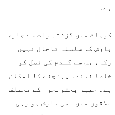
ہے۔
کوہاٹ میں گزشتہ رات سے جاری
بارش کا سلسلہ تاحال نہیں
رکا، جس سے گندم کی فصل کو
خاصا فائدہ پہنچنے کا امکان
ہے۔ خیبر پختونخوا کے مختلف
علاقوں میں بھی بارش ہو رہی