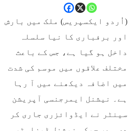
(اُردو ایکسپریس) ملک میں بارش
اور برفباری کا نیا سلسلہ
داخل ہو گیا ہے، جس کے باعث
مختلف علاقوں میں موسم کی شدت
میں اضافہ دیکھنے میں آ رہا
ہے۔ نیشنل ایمرجنسی آپریشن
سینٹر نے ایڈوائزری جاری کر
دی ہے، جبکہ نیشنل ڈیزاسٹر