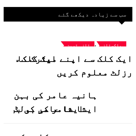
سب سے زیادہ دیکھے گئے
,
پاکستان
تازہ ترین
ایک کلک سے اپنے میٹرک کا
رزلٹ معلوم کریں
ہانیہ عامر کی بہن
ایشا عامر کی بولڈ
تصاویر وائرل ہو