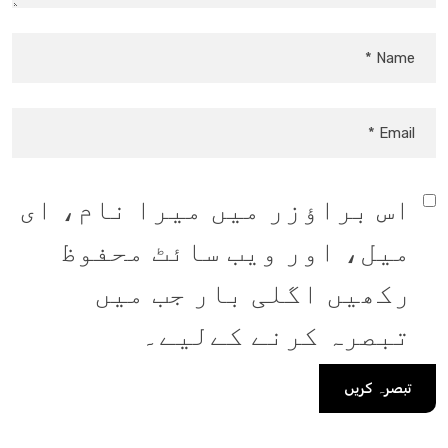
اس براؤزر میں میرا نام، ای
میل، اور ویب سائٹ محفوظ
رکھیں اگلی بار جب میں
تبصرہ کرنے کےلیے۔