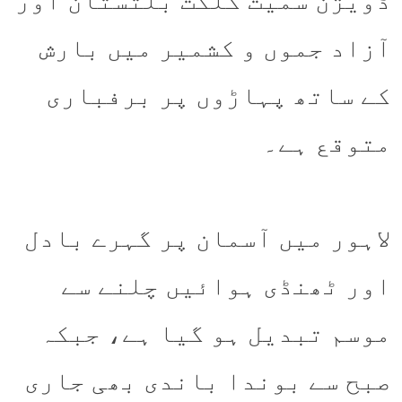
ڈویژن سمیت گلگت بلتستان اور
آزاد جموں و کشمیر میں بارش
کے ساتھ پہاڑوں پر برفباری
متوقع ہے۔
لاہور میں آسمان پر گہرے بادل
اور ٹھنڈی ہوائیں چلنے سے
موسم تبدیل ہو گیا ہے، جبکہ
صبح سے بوندا باندی بھی جاری