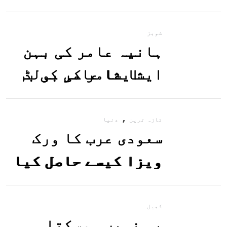
معلوم کریں
شوبز
ہانیہ عامر کی بہن
ایشا عامر کی بولڈ
تصاویر وائرل ہو
,
گئیں
تازہ ترین
دنیا
سعودی عرب کا ورک
ویزا کیسے حاصل کیا
جاسکتا ہے؟جانیے
کھیل
یہ نہیں ہوسکتا