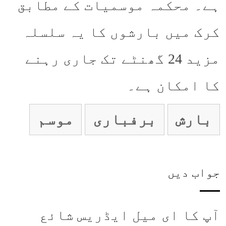
ہے۔ محکمہ موسمیات کے مطابق
کرک میں بارشوں کا یہ سلسلہ
مزید 24 گھنٹے تک جاری رہنے
کا امکان ہے۔
بارش
برفباری
موسم
جواب دیں
آپ کا ای میل ایڈریس شائع