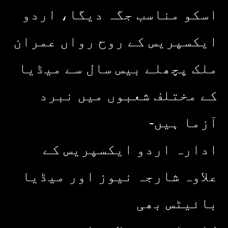
اسکو مناسب جگہ دیگا، اردو
ایکسپریس کے روح رواں عمران
ملک پچھلے بیس سال سے میڈیا
کے مختلف شعبوں میں نبرد
آزما ہیں-
ادارہ اردو ایکسپریس کے
علاوہ شارجہ نیوز اور میڈیا
بائیٹس بھی