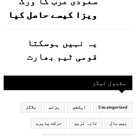
گئیں
سعودی عرب کا ورک
ویزا کیسے حاصل کیا
جاسکتا ہے؟جانیے
یہ نہیں ہوسکتا
قومی ٹیم بھارت
جاکر کھیلے اور
بھارتی ٹیم پاکستان
مقبول ٹیگز
نہ آئے، محسن نقوی
Uncategorized
ایکشن
بزنس
بلاگز
بیس بال
تازہ ترین
حرکت پذیری