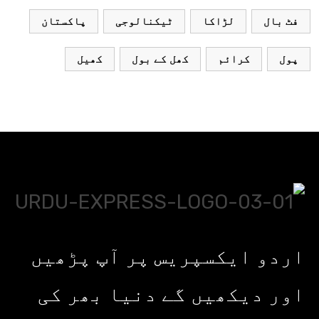
فٹ بال
لڑاکا
ٹیکنالوجی
پاکستان
پول
کرائم
کھل کے بول
کھیل
اردو ایکسپریس پر آپ پڑھیں
اور دیکھیں گے دنیا بھر کی