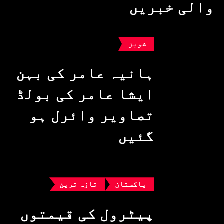
والی خبریں
شوبز
ہانیہ عامر کی بہن
ایشا عامر کی بولڈ
تصاویر وائرل ہو
گئیں
پاکستان
تازہ ترین
پیٹرول کی قیمتوں