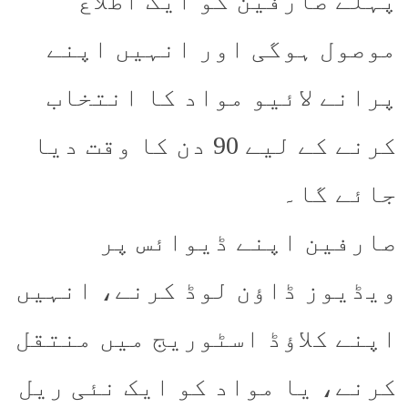
پہلے صارفین کو ایک اطلاع
موصول ہوگی اور انہیں اپنے
پرانے لائیو مواد کا انتخاب
کرنے کے لیے 90 دن کا وقت دیا
جائے گا۔
صارفین اپنے ڈیوائس پر
ویڈیوز ڈاؤن لوڈ کرنے، انہیں
اپنے کلاؤڈ اسٹوریج میں منتقل
کرنے، یا مواد کو ایک نئی ریل