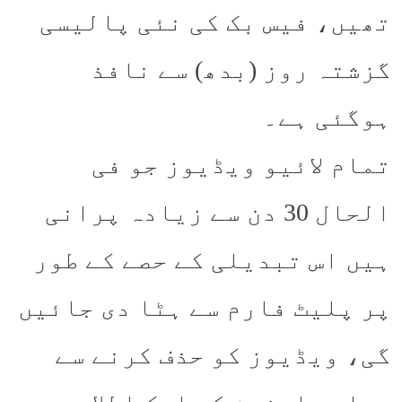
تھیں، فیس بک کی نئی پالیسی
گزشتہ روز (بدھ) سے نافذ
ہوگئی ہے۔
تمام لائیو ویڈیوز جو فی
الحال 30 دن سے زیادہ پرانی
ہیں اس تبدیلی کے حصے کے طور
پر پلیٹ فارم سے ہٹا دی جائیں
گی، ویڈیوز کو حذف کرنے سے