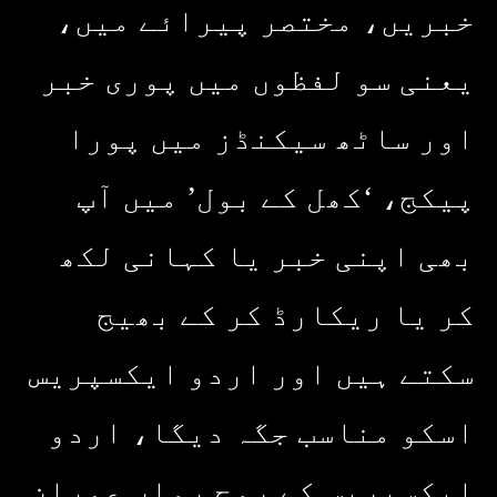
خبریں، مختصر پیرائے میں،
یعنی سو لفظوں میں پوری خبر
اور ساٹھ سیکنڈز میں پورا
پیکج، ‘کھل کے بول’ میں آپ
بھی اپنی خبر یا کہانی لکھ
کر یا ریکارڈ کر کے بھیج
سکتے ہیں اور اردو ایکسپریس
اسکو مناسب جگہ دیگا، اردو
ایکسپریس کے روح رواں عمران