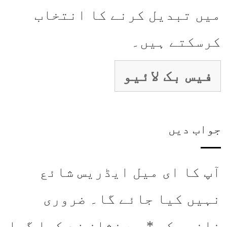
میں تبدیل کرنے کا انتخاب
کرسکتے ہیں۔
فیس بک لائیو
جواب دیں
آپ کا ای میل ایڈریس شائع
نہیں کیا جائے گا۔
ضروری
خانوں کو
*
سے نشان زد کیا گیا