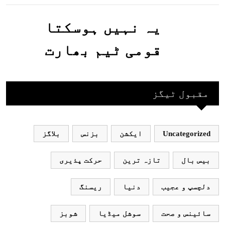
جاسکتا ہے؟جانیے
یہ نہیں ہوسکتا
قومی ٹیم بھارت
جاکر کھیلے اور
بھارتی ٹیم پاکستان
مقبول ٹیگز
نہ آئے، محسن نقوی
Uncategorized
ایکشن
بزنس
بلاگز
بیس بال
تازہ ترین
حرکت پذیری
دلچسپ و عجیب
دنیا
ریسنگ
سائینس و صحت
سوشل میڈیا
شوبز