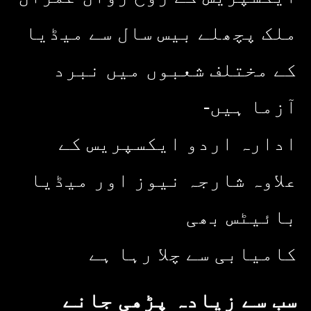
ملک پچھلے بیس سال سے میڈیا
کے مختلف شعبوں میں نبرد
آزما ہیں-
ادارہ اردو ایکسپریس کے
علاوہ شارجہ نیوز اور میڈیا
بائیٹس بھی
کامیابی سے چلا رہا ہے
سب سے زیادہ پڑھی جانے