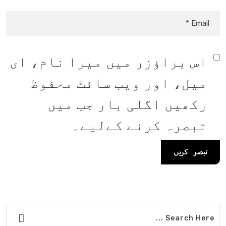
اس براؤزر میں میرا نام، ای
میل، اور ویب سائٹ محفوظ
رکھیں اگلی بار جب میں
تبصرہ کرنے کےلیے۔