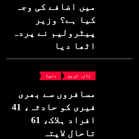
میں اضافے کی وجہ
کیا ہے؟ وزیرِ
پیٹرولیم نے پردہ
اٹھا دیا
تازہ ترین
دنیا
مسافروں سے بھری
فیری کو حادثہ، 41
افراد ہلاک، 61
تاحال لاپتہ