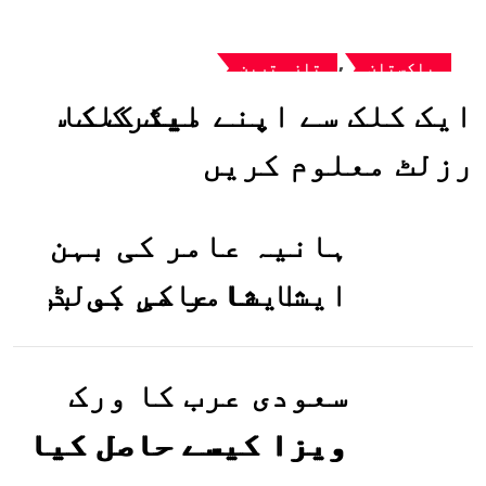
,
پاکستان
تازہ ترین
ایک کلک سے اپنے میٹرک کا
رزلٹ معلوم کریں
ہانیہ عامر کی بہن
ایشا عامر کی بولڈ
تصاویر وائرل ہو
گئیں
سعودی عرب کا ورک
ویزا کیسے حاصل کیا