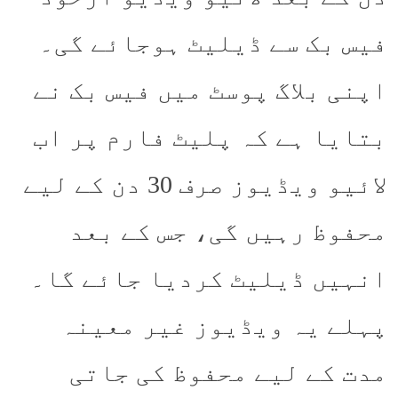
فیس بک سے ڈیلیٹ ہوجائے گی۔
اپنی بلاگ پوسٹ میں فیس بک نے
بتایا ہے کہ پلیٹ فارم پر اب
لائیو ویڈیوز صرف 30 دن کے لیے
محفوظ رہیں گی، جس کے بعد
انہیں ڈیلیٹ کردیا جائے گا۔
پہلے یہ ویڈیوز غیر معینہ
مدت کے لیے محفوظ کی جاتی