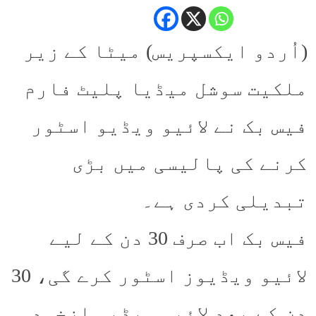
(اُردو ایکسپریس) میٹا کے زیر
ملکیت سوشل میڈیا پلیٹ فارم
فیس بک نے لائیو ویڈیو اسٹور
کرنے کی پالیسی میں بڑی
تبدیلی کردی ہے۔
فیس بک اب صرف 30 دن کے لیے
لائیو ویڈیوز اسٹور کرے گی، 30
دن کے بعد لائیو ویڈیو ازخود