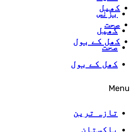
کھیل
بزنس
صحت
کھیل
کھل کے بول
صحت
کھل کے بول
Menu
تازہ ترین
پاکستان