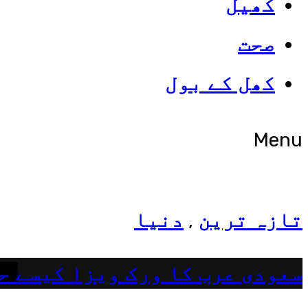
کھیل
صحت
شوبز
کھل کے بول
ہانیہ عامر کی بہن ایشا عامر 
Menu
تازہ ترین
دنیا
,
سعودی عرب کا ورک ویزا کیسے ح