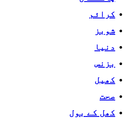
کرائم
شوبز
دنیا
بزنس
کھیل
صحت
کھل کے بول