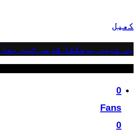
کھیل
یہ نہیں ہوسکتا قومی ٹیم بھار
ہمیں فالو کریں
0
Fans
0