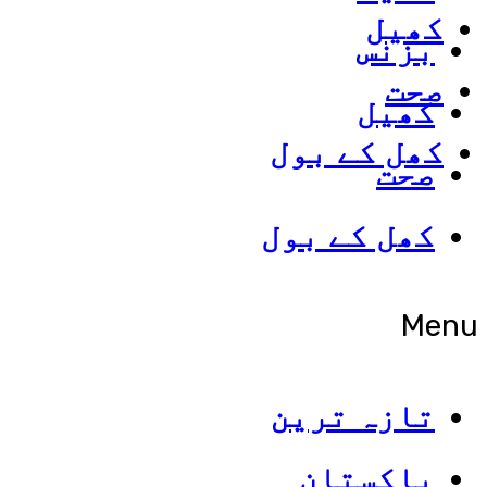
کھیل
بزنس
صحت
کھیل
کھل کے بول
صحت
کھل کے بول
Menu
تازہ ترین
پاکستان