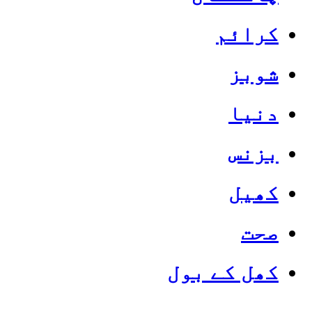
کرائم
شوبز
دنیا
بزنس
کھیل
صحت
کھل کے بول