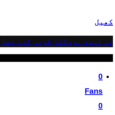
کھیل
یہ نہیں ہوسکتا قومی ٹیم بھار
ہمیں فالو کریں
0
Fans
0