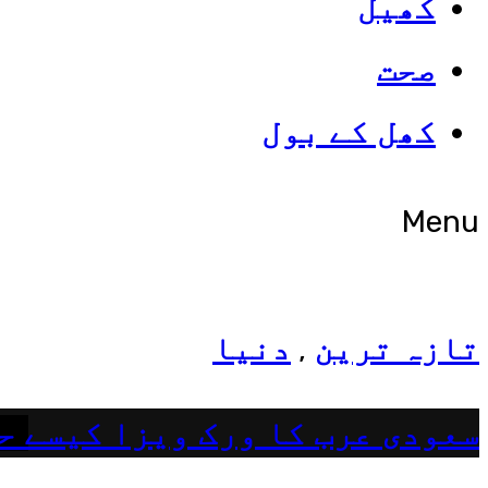
کھیل
صحت
شوبز
کھل کے بول
ہانیہ عامر کی بہن ایشا عامر 
Menu
تازہ ترین
دنیا
,
سعودی عرب کا ورک ویزا کیسے ح