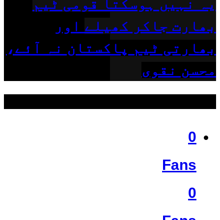
یہ نہیں ہوسکتا قومی ٹیم
بھارت جاکر کھیلے اور
بھارتی ٹیم پاکستان نہ آئے،
محسن نقوی
ہمیں فالو کریں
0
Fans
0