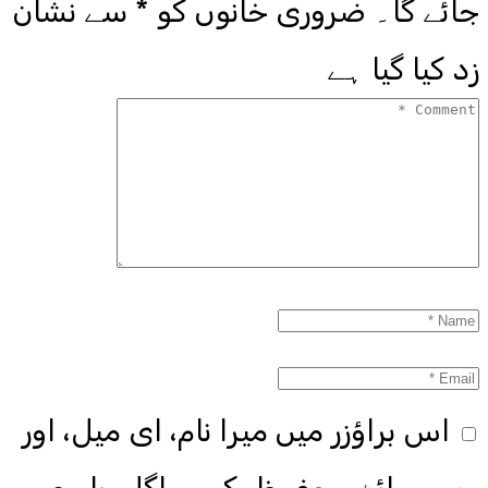
جائے گا۔
ضروری خانوں کو
*
سے نشان
زد کیا گیا ہے
اس براؤزر میں میرا نام، ای میل، اور