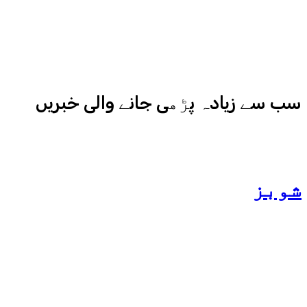
نیوز اور میڈیا بائیٹس بھی
کامیابی سے چلا رہا ہے
سب سے زیادہ پڑھی جانے والی خبریں
شوبز
ہانیہ عامر کی بہن ایشا
عامر کی بولڈ تصاویر وائرل
ہو گئیں