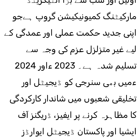
مارکیٹنگ کمیونیکیشن گروپ ہےجو
اپنی جدید حکمت عملی اور عمدگی کے
لیے غیر متزلزل عزم کی وجہ سے
تسلیم شدہ ہے۔ 2023 ءاور 2024
ءمیں بھی سنرجی کو ڈیجیٹل اور
تخلیقی شعبوں میں شاندار کارکردگی
کا مظاہرہ کرنے پر ایفیز، ڈریگنز آف
ایشیا اور پاکستان ڈیجیٹل ایوارڈز