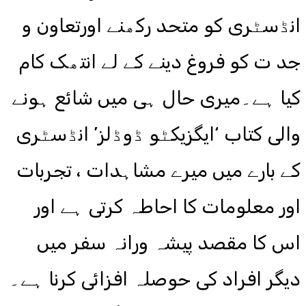
انڈسٹری کو متحد رکھنے اورتعاون و
جد ت کو فروغ دینے کے لے انتھک کام
کیا ہے۔میری حال ہی میں شائع ہونے
والی کتاب ‘ایگزیکٹو ڈوڈلز’ انڈسٹری
کے بارے میں میرے مشاہدات ، تجربات
اور معلومات کا احاطہ کرتی ہے اور
اس کا مقصد پیشہ ورانہ سفر میں
دیگر افراد کی حوصلہ افزائی کرنا ہے۔