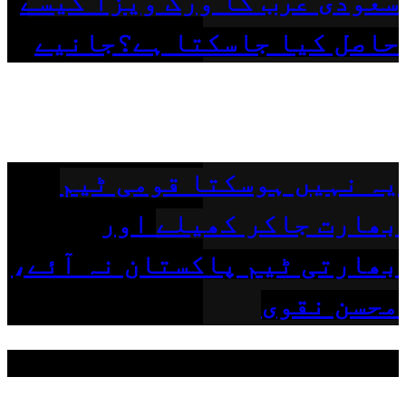
سعودی عرب کا ورک ویزا کیسے
حاصل کیا جاسکتا ہے؟جانیے
یہ نہیں ہوسکتا قومی ٹیم
بھارت جاکر کھیلے اور
بھارتی ٹیم پاکستان نہ آئے،
محسن نقوی
مقبول ٹیگز