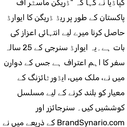
کپاڈیا نے کہا کہ "ڈریگن ماسٹر آف
پاکستان کے طور پر ریڈ ڈریگن کا ایوارڈ
حاصل کرنا میرے لیے انتہائی اعزاز کی
بات ہے۔یہ ایوارڈ سنرجی کے 25 سالہ
سفر کا اہم اعتراف ہے جس کے دوارن
میں نے، ملک میں، ایڈورٹائزنگ کے
معیار کو بلند کرنے کے لیے مسلسل
کوششیں کیں۔ سنرجائزر اور
BrandSynario.com کے ذریعے میں نے