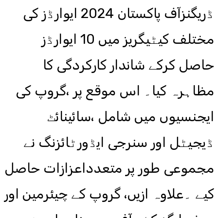
ڈریگنزآف پاکستان 2024 ایوارڈز کی
مختلف کیٹیگریز میں 10 ایوارڈز
حاصل کرکے شاندار کارکردگی کا
مظاہرہ کیا۔ اس موقع پر ،گروپ کی
ایجنسیوں میں شامل ،سائینائٹ
ڈیجیٹل اور سنرجی ایڈورٹائزنگ نے
مجموعی طور پر متعدداعزازات حاصل
کیے ۔علاوہ ازیں، گروپ کے چیئرمین اور