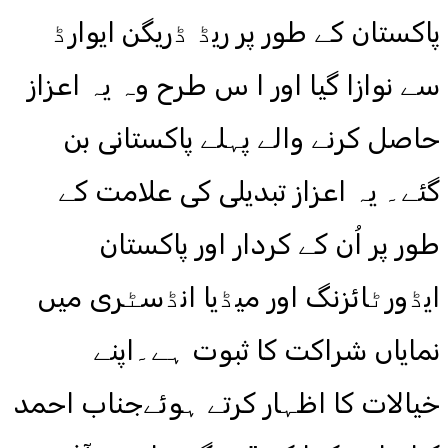
پاکستان کے طور پر ریڈ ڈریگن ایوارڈ
سے نوازا گیا اور ا س طرح وہ یہ اعزاز
حاصل کرنے والے پہلے پاکستانی بن
گئے۔ یہ اعزاز تبدیلی کی علامت کے
طور پر اُن کے کردار اور پاکستان
ایڈورٹائزنگ اور میڈیا انڈسٹری میں
نمایاں شراکت کا ثبوت ہے۔اپنے
خیالات کا اظہار کرتے ہوئےجناب احمد