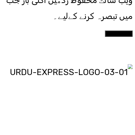
ویب سائٹ محفوظ رکھیں اگلی بار جب
میں تبصرہ کرنے کےلیے۔
اردو ایکسپریس پر آپ پڑھیں اور
دیکھیں گے دنیا بھر کی خبریں، مختصر
پیرائے میں، یعنی سو لفظوں میں پوری