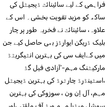
فراہمی کے لیے سائینائٹ ڈیجیٹل کی
ساکھ کو مزید تقویت بخشی۔ اس کے
علاوہ، سائینائٹ نے فخریہ طور پر چار
بلیک ڈریگن ایوارڈز بھی حاصل کیے جن
میں کےایف سی کی بہترین انٹیگریٹڈ
مارکیٹنگ مہم-’آزادی فیل گڈ
،اسٹینڈرڈ چارٹرڈ کی بہترین ڈیجیٹل
مہم، آل اِن ون ، سوزوکی کی بہترین
سوشل میڈیا مہم ورڈ آف ماؤتھ ،اور