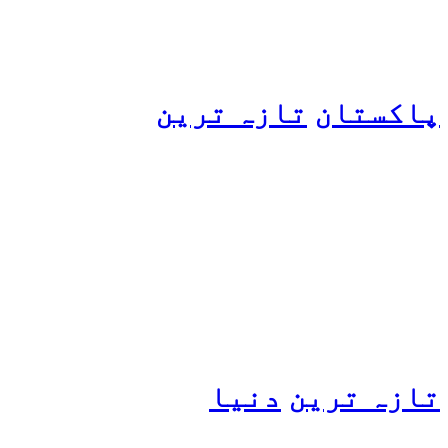
پاکستان
تازہ ترین
پیٹرول کی قیمتوں میں اضافے
کی وجہ کیا ہے؟ وزیرِ
پیٹرولیم نے پردہ اٹھا دیا
تازہ ترین
دنیا