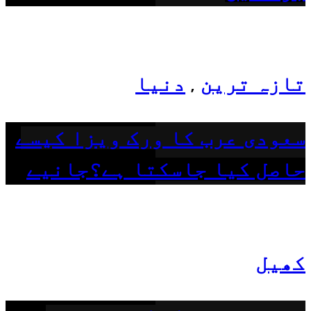
تازہ ترین
دنیا
,
سعودی عرب کا ورک ویزا کیسے
حاصل کیا جاسکتا ہے؟جانیے
کھیل