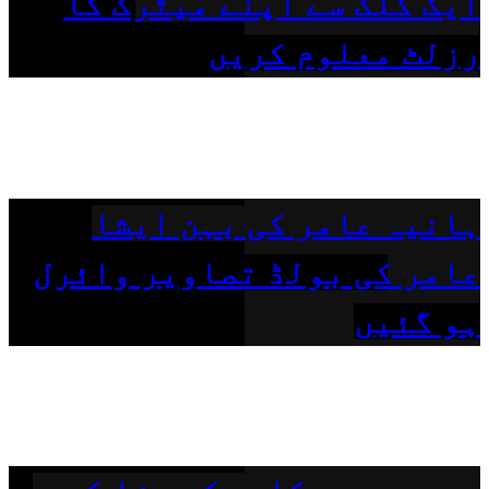
ایک کلک سے اپنے میٹرک کا
رزلٹ معلوم کریں
ہانیہ عامر کی بہن ایشا
عامر کی بولڈ تصاویر وائرل
ہو گئیں