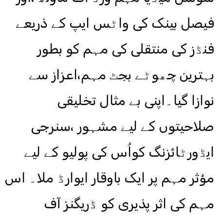
فیصل بینک کی واٹس ایپ کے ذریعے
فنڈز کی منتقلی کی مہم کو بطور
بہترین چھوٹے بجٹ مہم،اعزاز سے
نوازا گیا۔اپنی بے مثال تخلیقی
صلاحیتوں کے لیے مشہور ،سنرجی
ایڈورٹائزنگ کواُس کی پولیو کے لیے
مؤثر مہم پر ایک باوقار ایوارڈ ملا۔ اس
مہم کی اثر پذیری کو ڈریگنز آف