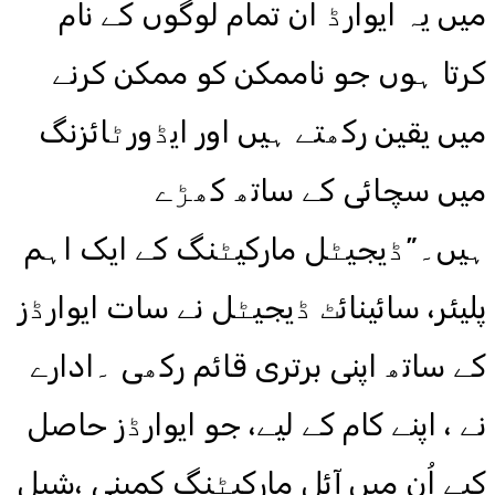
میں یہ ایوارڈ ان تمام لوگوں کے نام
کرتا ہوں جو ناممکن کو ممکن کرنے
میں یقین رکھتے ہیں اور ایڈورٹائزنگ
میں سچائی کے ساتھ کھڑے
ہیں۔”ڈیجیٹل مارکیٹنگ کے ایک اہم
پلیئر، سائینائٹ ڈیجیٹل نے سات ایوارڈز
کے ساتھ اپنی برتری قائم رکھی ۔ادارے
نے ، اپنے کام کے لیے، جو ایوارڈز حاصل
کیے اُن میں آئل مارکیٹنگ کمپنی ،شیل