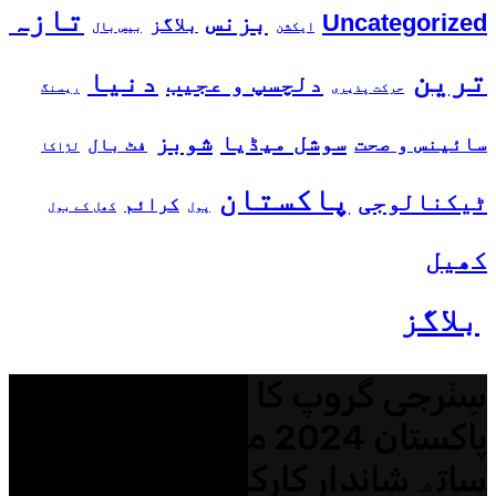
تازہ
بزنس
Uncategorized
بلاگز
ایکشن
بیس بال
ترین
دنیا
دلچسپ و عجیب
حرکت پذیری
ریسنگ
شوبز
سوشل میڈیا
سائینس و صحت
فٹ بال
لڑاکا
پاکستان
ٹیکنالوجی
کرائم
پول
کھل کے بول
کھیل
بلاگز
سِنَرجی گروپ کا ڈریگنز آف
پاکستان 2024 میں 10 ایوارڈز کے
ساتھ شاندار کارکردگی کا مظاہرہ