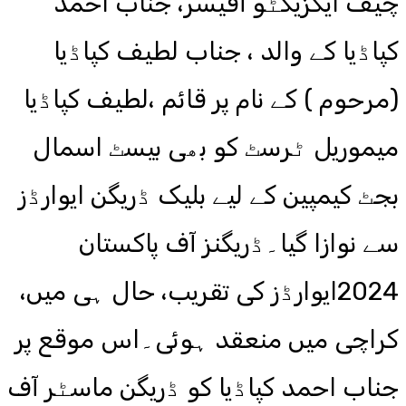
چیف ایگزیکٹو آفیسر، جناب احمد
کپاڈیا کے والد ، جناب لطیف کپاڈیا
(مرحوم ) کے نام پر قائم ،لطیف کپاڈیا
میموریل ٹرسٹ کو بھی بیسٹ اسمال
بجٹ کیمپین کے لیے بلیک ڈریگن ایوارڈز
سے نوازا گیا۔ڈریگنز آف پاکستان
2024ایوارڈز کی تقریب، حال ہی میں،
کراچی میں منعقد ہوئی۔اس موقع پر
جناب احمد کپاڈیا کو ڈریگن ماسٹر آف