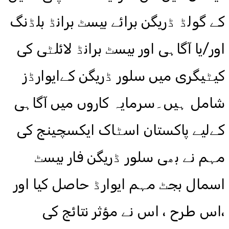
کے گولڈ ڈریگن برائے بیسٹ برانڈ بلڈنگ
اور/یا آگاہی اور بیسٹ برانڈ لائلٹی کی
کیٹیگری میں سلور ڈریگن کےایوارڈز
شامل ہیں۔سرمایہ کاروں میں آگاہی
کےلیے پاکستان اسٹاک ایکسچینج کی
مہم نے بھی سلور ڈریگن فار بیسٹ
اسمال بجٹ مہم ایوارڈ حاصل کیا اور
،اس طرح ، اس نے مؤثر نتائج کی