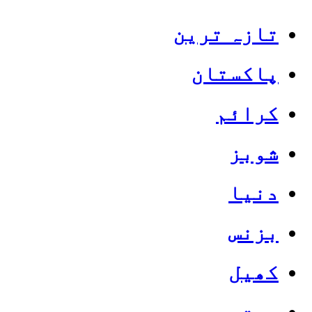
تازہ ترین
پاکستان
کرائم
شوبز
دنیا
بزنس
کھیل
صحت