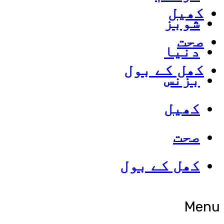
کھیل
شوبز
صحت
دنیا
کھل کے بول
بزنس
کھیل
صحت
کھل کے بول
Menu