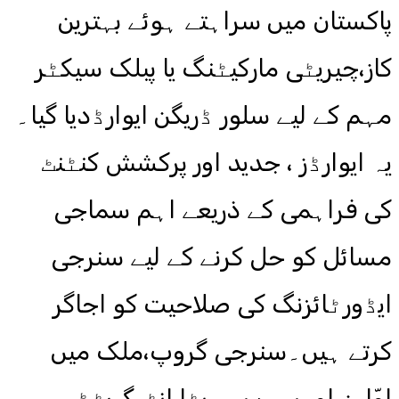
پاکستان میں سراہتے ہوئے بہترین
کاز،چیریٹی مارکیٹنگ یا پبلک سیکٹر
مہم کے لیے سلور ڈریگن ایوارڈدیا گیا۔
یہ ایوارڈز ، جدید اور پرکشش کنٹنٹ
کی فراہمی کے ذریعے اہم سماجی
مسائل کو حل کرنے کے لیے سنرجی
ایڈورٹائزنگ کی صلاحیت کو اجاگر
کرتے ہیں۔سنرجی گروپ،ملک میں
اوّلین اور سب سے بڑا انٹیگریٹڈ