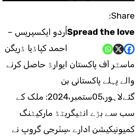
Share:
Spread the love
اُردو ایکسپریس –
احمد کپاڈیا ڈریگن
ماسٹر آف پاکستان ایوارڈ حاصل کرنے
والے پہلے پاکستانی بن
گئےلاہور،05ستمبر،2024: ملک کے
سب سے بڑے انٹیگریٹڈ مارکیٹنگ
کمیونیکیشن ادارے ،سِنَرجی گروپ نے