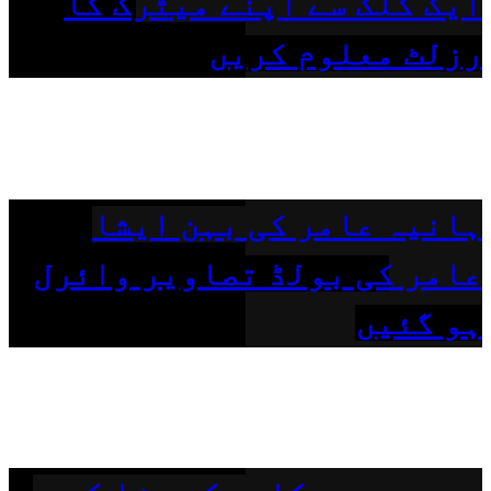
ایک کلک سے اپنے میٹرک کا
رزلٹ معلوم کریں
ہانیہ عامر کی بہن ایشا
عامر کی بولڈ تصاویر وائرل
ہو گئیں