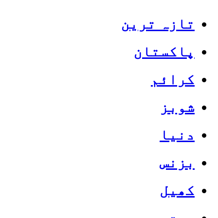
تازہ ترین
پاکستان
کرائم
شوبز
دنیا
بزنس
کھیل
صحت