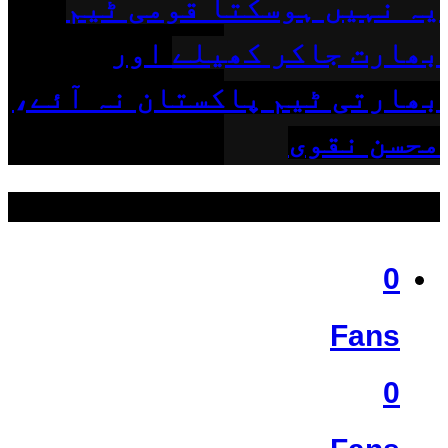
یہ نہیں ہوسکتا قومی ٹیم
بھارت جاکر کھیلے اور
بھارتی ٹیم پاکستان نہ آئے،
محسن نقوی
ہمیں فالو کریں
0
Fans
0