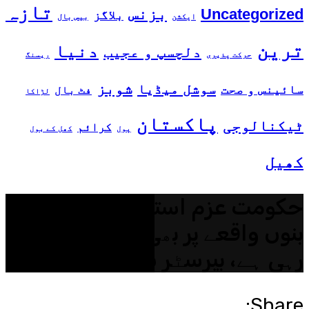
تازہ
بزنس
Uncategorized
بلاگز
ایکشن
بیس بال
ترین
دنیا
دلچسپ و عجیب
حرکت پذیری
ریسنگ
شوبز
سوشل میڈیا
سائینس و صحت
فٹ بال
لڑاکا
پاکستان
ٹیکنالوجی
کرائم
پول
کھل کے بول
کھیل
حکومت عزم استحکام کی طرح
بنوں واقعے پر بھی سیاست چمکا
رہی ہے، بیرسٹر سیف
Share: