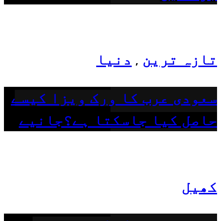
تازہ ترین
دنیا
,
سعودی عرب کا ورک ویزا کیسے
حاصل کیا جاسکتا ہے؟جانیے
کھیل