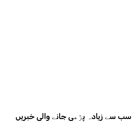
مناسب جگہ دیگا، اردو ایکسپریس کے
روح رواں عمران ملک پچھلے بیس سال
سے میڈیا کے مختلف شعبوں میں نبرد
آزما ہیں-
ادارہ اردو ایکسپریس کے علاوہ شارجہ
نیوز اور میڈیا بائیٹس بھی
کامیابی سے چلا رہا ہے
سب سے زیادہ پڑھی جانے والی خبریں