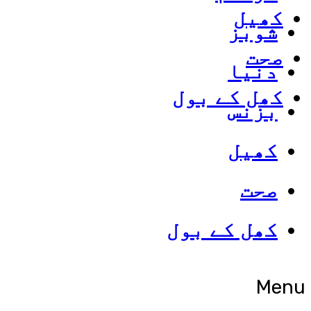
کھیل
شوبز
صحت
دنیا
کھل کے بول
بزنس
کھیل
صحت
کھل کے بول
Menu