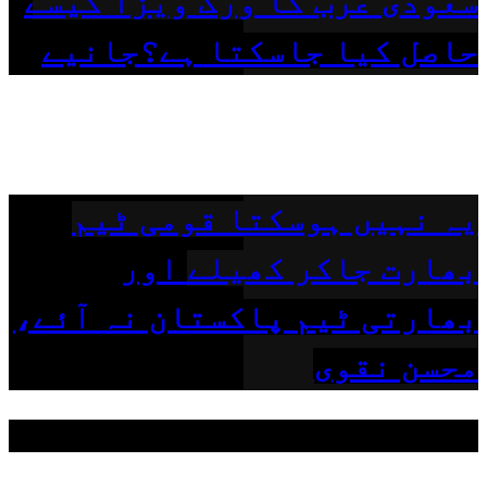
سعودی عرب کا ورک ویزا کیسے
حاصل کیا جاسکتا ہے؟جانیے
یہ نہیں ہوسکتا قومی ٹیم
بھارت جاکر کھیلے اور
بھارتی ٹیم پاکستان نہ آئے،
محسن نقوی
مقبول ٹیگز