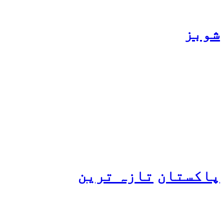
شوبز
ہانیہ عامر کی بہن ایشا
عامر کی بولڈ تصاویر وائرل
ہو گئیں
پاکستان
تازہ ترین
پیٹرول کی قیمتوں میں اضافے