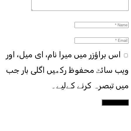
اس براؤزر میں میرا نام، ای میل، اور
ویب سائٹ محفوظ رکھیں اگلی بار جب
میں تبصرہ کرنے کےلیے۔