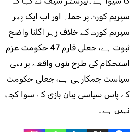
کا شیوا ہے۔بیرسٹر سیف نے کہا کہ
سپریم کورٹ پر حملہ اور اب ایک پھر
سپریم کورٹ کے خلاف زہر اگلنا واضح
ثبوت ہے، جعلی فارم 47 حکومت عزم
استحکام کی طرح بنوں واقعے پر بھی
سیاست چمکارہی ہے، جعلی حکومت
کے پاس سیاسی بیان بازی کے سوا کچھ
نہیں ہے۔