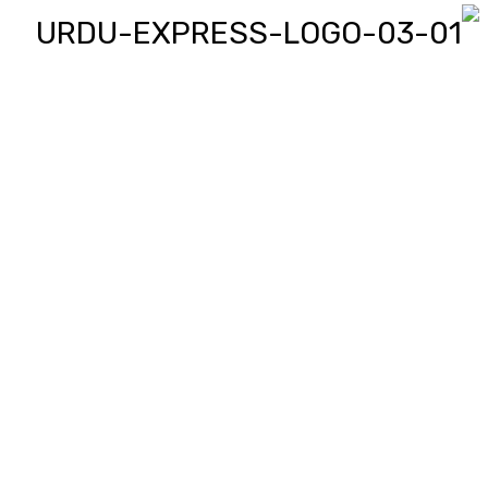
اردو ایکسپریس پر آپ پڑھیں اور
دیکھیں گے دنیا بھر کی خبریں، مختصر
پیرائے میں، یعنی سو لفظوں میں پوری
خبر اور ساٹھ سیکنڈز میں پورا پیکج،
‘کھل کے بول’ میں آپ بھی اپنی خبر یا
کہانی لکھ کر یا ریکارڈ کر کے بھیج
سکتے ہیں اور اردو ایکسپریس اسکو