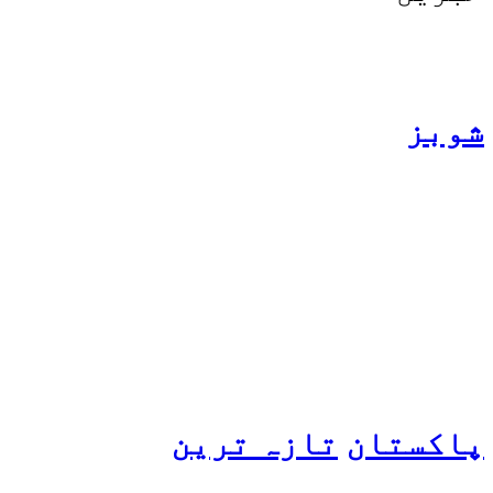
شوبز
ہانیہ عامر کی بہن ایشا
عامر کی بولڈ تصاویر وائرل
ہو گئیں
پاکستان
تازہ ترین