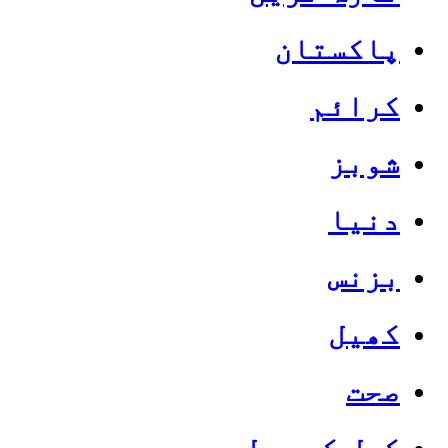
پاکستان
کرائم
شوبز
دنیا
بزنس
کھیل
صحت
کھل کے بول