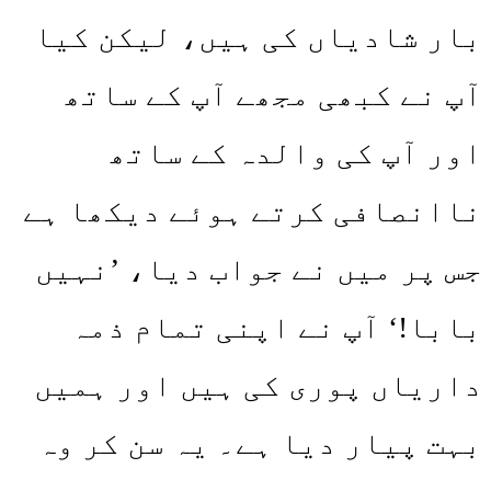
بار شادیاں کی ہیں، لیکن کیا
آپ نے کبھی مجھے آپ کے ساتھ
اور آپ کی والدہ کے ساتھ
ناانصافی کرتے ہوئے دیکھا ہے
جس پر میں نے جواب دیا، ’نہیں
بابا!‘ آپ نے اپنی تمام ذمہ
داریاں پوری کی ہیں اور ہمیں
بہت پیار دیا ہے۔ یہ سن کر وہ