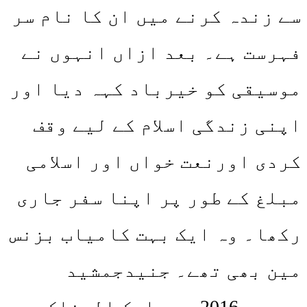
سے زندہ کرنے میں ان کا نام سر
فہرست ہے۔ بعد ازاں انہوں نے
موسیقی کو خیرباد کہہ دیا اور
اپنی زندگی اسلام کے لیے وقف
کردی اورنعت خواں اور اسلامی
مبلغ کے طور پر اپنا سفر جاری
رکھا۔ وہ ایک بہت کامیاب بزنس
مین بھی تھے۔ جنیدجمشید
دسمبر 2016 میں ایک المناک