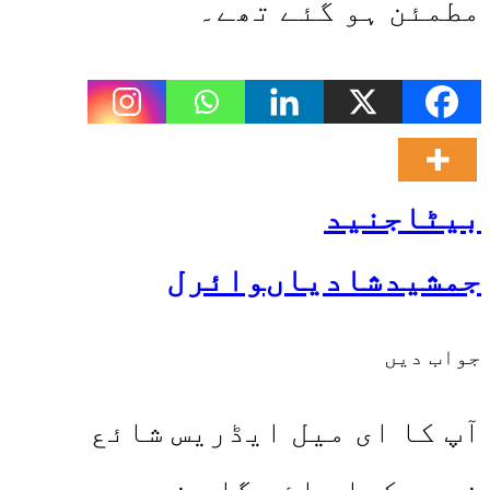
مطمئن ہو گئے تھے۔
بیٹا
جنید
جمشید
شادیاں
وائرل
جواب دیں
آپ کا ای میل ایڈریس شائع
نہیں کیا جائے گا۔
ضروری