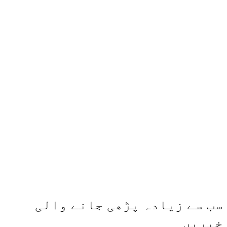
ایکسپریس کے روح رواں عمران
ملک پچھلے بیس سال سے میڈیا
کے مختلف شعبوں میں نبرد آزما
ہیں-
ادارہ اردو ایکسپریس کے علاوہ
شارجہ نیوز اور میڈیا بائیٹس
بھی کامیابی سے چلا رہا ہے
سب سے زیادہ پڑھی جانے والی
خبریں