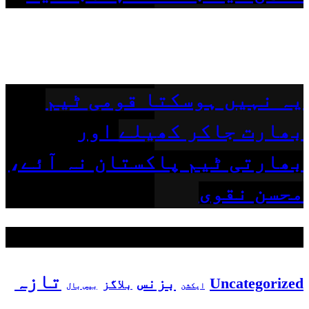
یہ نہیں ہوسکتا قومی ٹیم
بھارت جاکر کھیلے اور
بھارتی ٹیم پاکستان نہ آئے،
محسن نقوی
مقبول ٹیگز
تازہ
بزنس
Uncategorized
بلاگز
بیس بال
ایکشن