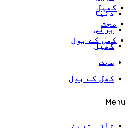
کھیل
دنیا
صحت
بزنس
کھل کے بول
کھیل
صحت
کھل کے بول
Menu
تازہ ترین