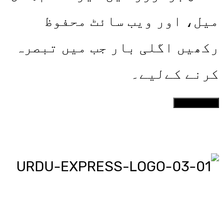
میل، اور ویب سائٹ محفوظ
رکھیں اگلی بار جب میں تبصرہ
کرنے کےلیے۔
اردو ایکسپریس پر آپ پڑھیں
اور دیکھیں گے دنیا بھر کی