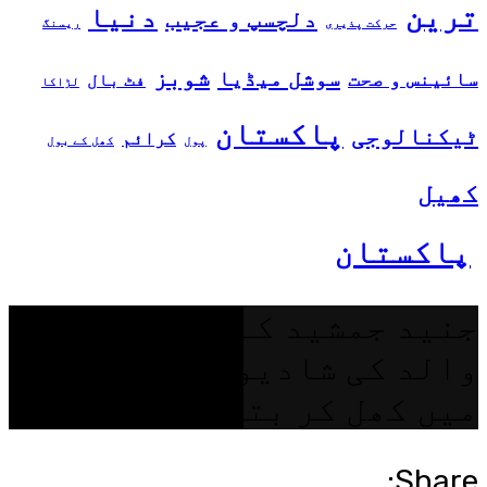
ترین
دنیا
دلچسپ و عجیب
حرکت پذیری
ریسنگ
شوبز
سوشل میڈیا
سائینس و صحت
فٹ بال
لڑاکا
پاکستان
ٹیکنالوجی
کرائم
پول
کھل کے بول
کھیل
پاکستان
جنید جمشید کے بیٹے نے
والد کی شادیوں کے بارے
میں کھل کر بتا دیا
Share: