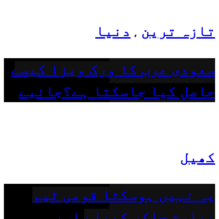
تازہ ترین
دنیا
,
سعودی عرب کا ورک ویزا کیسے
حاصل کیا جاسکتا ہے؟جانیے
کھیل
یہ نہیں ہوسکتا قومی ٹیم
بھارت جاکر کھیلے اور