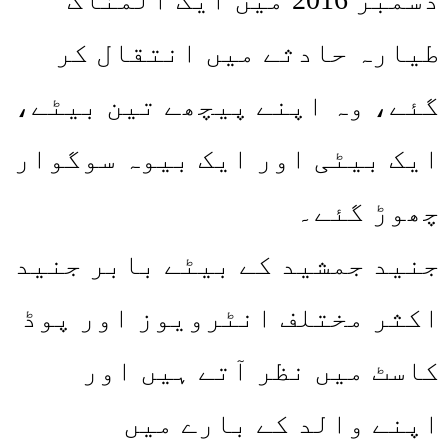
طیارہ حادثے میں انتقال کر
گئے، وہ اپنے پیچھے تین بیٹے،
ایک بیٹی اور ایک بیوہ سوگوار
چھوڑ گئے۔
جنید جمشید کے بیٹے بابر جنید
اکثر مختلف انٹرویوز اور پوڈ
کاسٹ میں نظر آتے ہیں اور
اپنے والد کے بارے میں