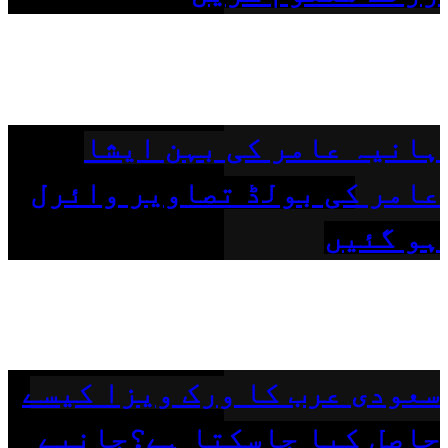
ہانیہ عامر کی بہن ایشا
عامر کی بولڈ تصاویر وائرل
ہو گئیں
سعودی عرب کا ورک ویزا کیسے
حاصل کیا جاسکتا ہے؟جانیے