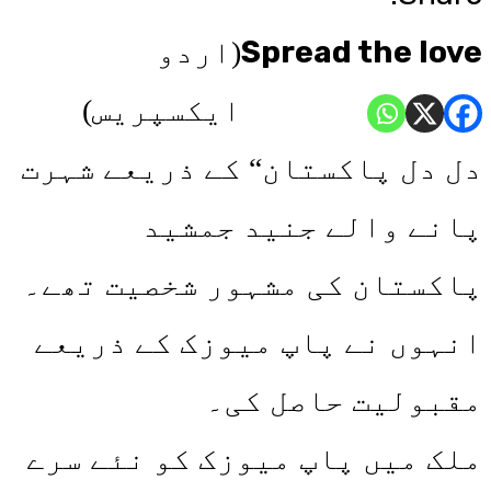
Spread the love
(اردو
ایکسپریس)
دل دل پاکستان“ کے ذریعے شہرت
پانے والے جنید جمشید
پاکستان کی مشہور شخصیت تھے۔
انہوں نے پاپ میوزک کے ذریعے
مقبولیت حاصل کی۔
ملک میں پاپ میوزک کو نئے سرے