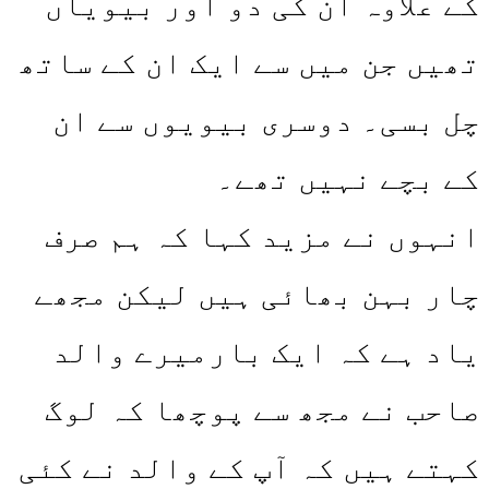
کے علاوہ ان کی دو اور بیویاں
تھیں جن میں سے ایک ان کے ساتھ
چل بسی۔ دوسری بیویوں سے ان
کے بچے نہیں تھے۔
انہوں نے مزید کہا کہ ہم صرف
چار بہن بھائی ہیں لیکن مجھے
یاد ہے کہ ایک بارمیرے والد
صاحب نے مجھ سے پوچھا کہ لوگ
کہتے ہیں کہ آپ کے والد نے کئی