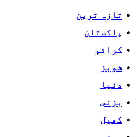
تازہ ترین
پاکستان
کرائم
شوبز
دنیا
بزنس
کھیل
صحت