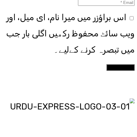
اس براؤزر میں میرا نام، ای میل، اور
ویب سائٹ محفوظ رکھیں اگلی بار جب
میں تبصرہ کرنے کےلیے۔
اردو ایکسپریس پر آپ پڑھیں اور