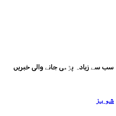
آزما ہیں-
ادارہ اردو ایکسپریس کے علاوہ شارجہ
نیوز اور میڈیا بائیٹس بھی
کامیابی سے چلا رہا ہے
سب سے زیادہ پڑھی جانے والی خبریں
شوبز