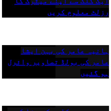
ایک کلک سے اپنے میٹرک کا
رزلٹ معلوم کریں
ہانیہ عامر کی بہن ایشا
عامر کی بولڈ تصاویر وائرل
ہو گئیں