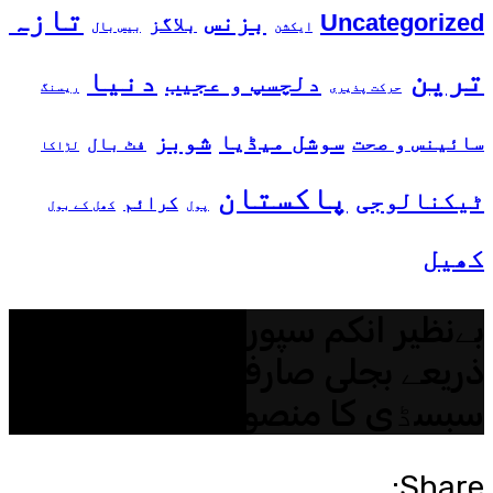
تازہ
بزنس
Uncategorized
بلاگز
ایکشن
بیس بال
ترین
دنیا
دلچسپ و عجیب
حرکت پذیری
ریسنگ
شوبز
سوشل میڈیا
سائینس و صحت
فٹ بال
لڑاکا
پاکستان
ٹیکنالوجی
کرائم
پول
کھل کے بول
کھیل
بےنظیر انکم سپورٹ پروگرام کے
ذریعے بجلی صارفین کیلئے
سبسڈی کا منصوبہ
Share: