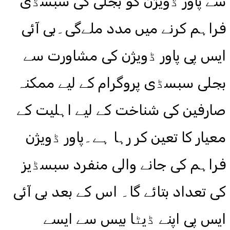
سے پاور ڈویژن کو بجلی کی سبسڈی
فراہم کرنے میں مدد ملےگی۔بی آئی
ایس پی پاور ڈویژن کی مشاورت سے
بجلی سبسڈی پروگرام کے لیے ممکنہ
صارفین کی شناخت کے لیے اہلیت کے
معیار کا تعین کر رہا ہے۔پاور ڈویژن
فراہم کی جانے والی منفرد سبسڈیز
کی تعداد بتائے گا۔ اس کے بعد بی آئی
ایس پی اپنے ڈیٹا بیس سے ایسے