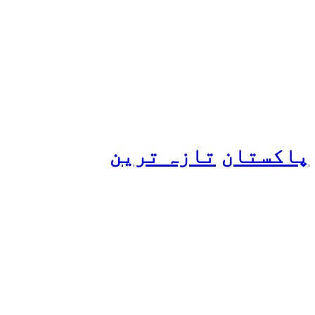
ہانیہ عامر کی بہن ایشا
عامر کی بولڈ تصاویر وائرل
ہو گئیں
پاکستان
تازہ ترین
پیٹرول کی قیمتوں میں اضافے
کی وجہ کیا ہے؟ وزیرِ
پیٹرولیم نے پردہ اٹھا دیا