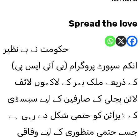
Spread the love
حکومت نے بے نظیر
انکم سپورٹ پروگرام (بی آئی ایس پی)
کے ذریعے ملک بھر کے لاکھوں لائف
لائن بجلی کے صارفین کے لیے سبسڈی
کے ڈیزائن کو حتمی شکل دے رہی ہے
جسے حتمی منظوری کے لیے وفاقی