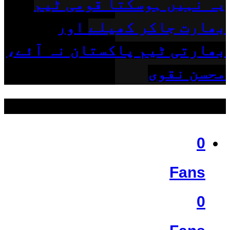
یہ نہیں ہوسکتا قومی ٹیم
بھارت جاکر کھیلے اور
بھارتی ٹیم پاکستان نہ آئے،
محسن نقوی
ہمیں فالو کریں
0
Fans
0