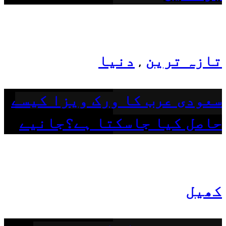
تازہ ترین
دنیا
,
سعودی عرب کا ورک ویزا کیسے
حاصل کیا جاسکتا ہے؟جانیے
کھیل