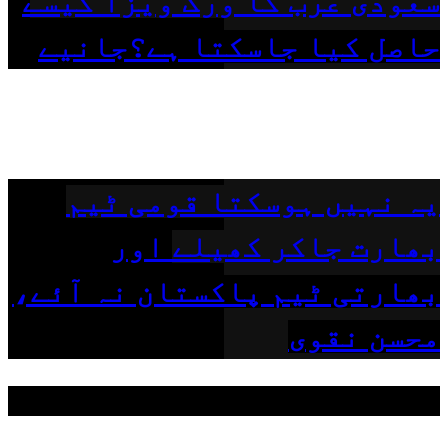
سعودی عرب کا ورک ویزا کیسے
حاصل کیا جاسکتا ہے؟جانیے
یہ نہیں ہوسکتا قومی ٹیم
بھارت جاکر کھیلے اور
بھارتی ٹیم پاکستان نہ آئے،
محسن نقوی
مقبول ٹیگز