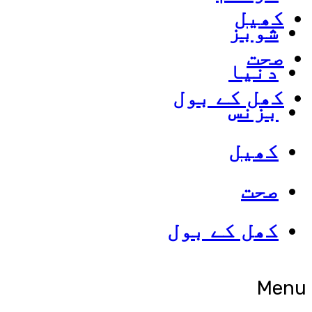
کھیل
شوبز
صحت
دنیا
کھل کے بول
بزنس
کھیل
صحت
کھل کے بول
Menu