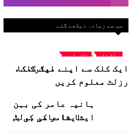
سب سے زیادہ دیکھے گئے
,
پاکستان
تازہ ترین
ایک کلک سے اپنے میٹرک کا
رزلٹ معلوم کریں
ہانیہ عامر کی بہن
ایشا عامر کی بولڈ
تصاویر وائرل ہو