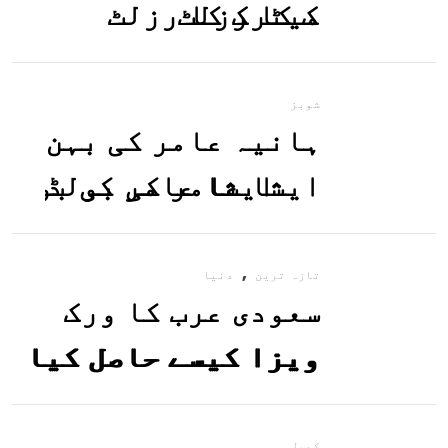
میٹرک کا رزلٹ
معلوم کریں
شوبز
ہانیہ عامر کی بہن
ایشا عامر کی بولڈ
تصاویر وائرل ہو
,
گئیں
تازہ ترین
دنیا
سعودی عرب کا ورک
ویزا کیسے حاصل کیا
جاسکتا ہے؟جانیے
کھیل