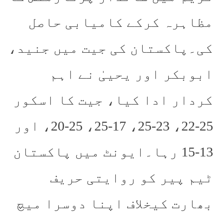
مظاہرہ کرکے کامیابی حاصل
کی۔پاکستان کی جیت میں جنید،
ابوبکر اور یحییٰ نے اہم
کردار ادا کیا، جیت کا اسکور
25-22، 23-25، 17-25، 25-20، اور
13-15 رہا۔ایونٹ میں پاکستان
ٹیم پیر کو روایتی حریف
بھارت کیخلاف اپنا دوسرا میچ