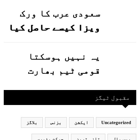
گئیں
سعودی عرب کا ورک
ویزا کیسے حاصل کیا
جاسکتا ہے؟جانیے
یہ نہیں ہوسکتا
قومی ٹیم بھارت
جاکر کھیلے اور
بھارتی ٹیم پاکستان
مقبول ٹیگز
نہ آئے، محسن نقوی
Uncategorized
ایکشن
بزنس
بلاگز
بیس بال
تازہ ترین
حرکت پذیری