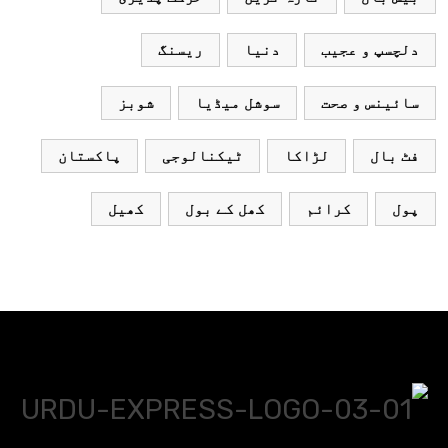
دلچسپ و عجیب
دنیا
ریسنگ
سائینس و صحت
سوشل میڈیا
شوبز
فٹ بال
لڑاکا
ٹیکنالوجی
پاکستان
پول
کرائم
کھل کے بول
کھیل