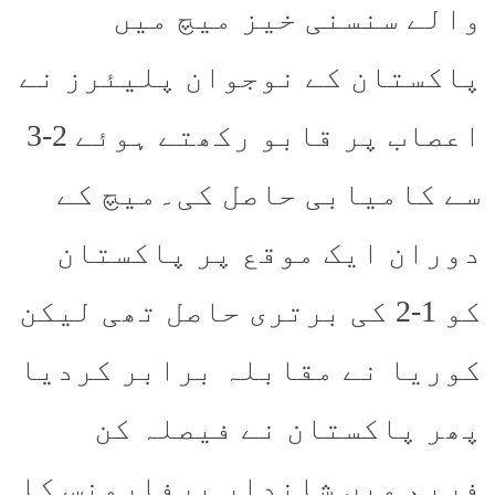
والے سنسنی خیز میچ میں
پاکستان کے نوجوان پلیئرز نے
اعصاب پر قابو رکھتے ہوئے 2-3
سے کامیابی حاصل کی۔میچ کے
دوران ایک موقع پر پاکستان
کو 1-2 کی برتری حاصل تھی لیکن
کوریا نے مقابلہ برابر کردیا
پھر پاکستان نے فیصلہ کن
فریم میں شاندار پرفارمنس کا