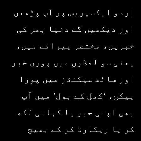
اردو ایکسپریس پر آپ پڑھیں
اور دیکھیں گے دنیا بھر کی
خبریں، مختصر پیرائے میں،
یعنی سو لفظوں میں پوری خبر
اور ساٹھ سیکنڈز میں پورا
پیکج، ‘کھل کے بول’ میں آپ
بھی اپنی خبر یا کہانی لکھ
کر یا ریکارڈ کر کے بھیج