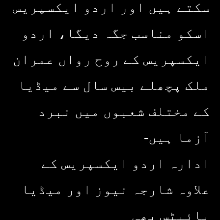
سکتے ہیں اور اردو ایکسپریس
اسکو مناسب جگہ دیگا، اردو
ایکسپریس کے روح رواں عمران
ملک پچھلے بیس سال سے میڈیا
کے مختلف شعبوں میں نبرد
آزما ہیں-
ادارہ اردو ایکسپریس کے
علاوہ شارجہ نیوز اور میڈیا
بائیٹس بھی