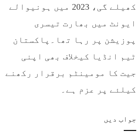
کھیلے گی، 2023 میں ہونیوالے
ایونٹ میں بھارت تیسری
پوزیشن پر رہا تھا۔پاکستان
ٹیم انڈیا کیخلاف بھی اپنی
جیت کا مومینٹم برقرار رکھنے
کیلئے پر عزم ہے۔
جواب دیں