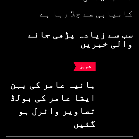
کامیابی سے چلا رہا ہے
سب سے زیادہ پڑھی جانے
والی خبریں
شوبز
ہانیہ عامر کی بہن
ایشا عامر کی بولڈ
تصاویر وائرل ہو
گئیں