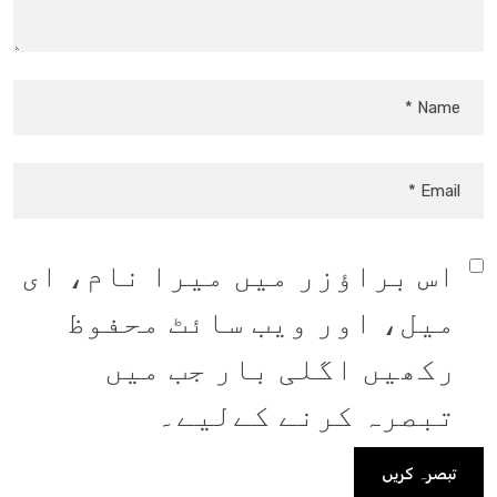
اس براؤزر میں میرا نام، ای
میل، اور ویب سائٹ محفوظ
رکھیں اگلی بار جب میں
تبصرہ کرنے کےلیے۔