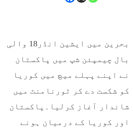
بحرین میں ایشین انڈر18 والی
بال چیمپئن شپ میں پاکستان
نے اپنے پہلے میچ میں کوریا
کو شکست دے کر ٹورنامنٹ میں
شاندار آغاز کرلیا۔پاکستان
اور کوریا کے درمیان ہونے