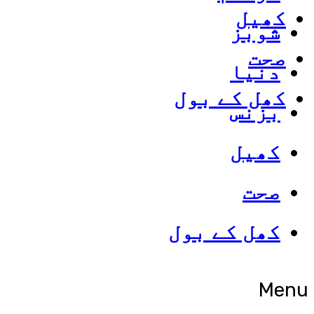
کھیل
شوبز
صحت
دنیا
کھل کے بول
بزنس
کھیل
صحت
کھل کے بول
Menu