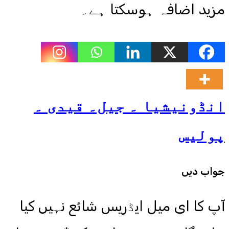
مزید اضافہ ہوسکتا ہے۔
انڈونیشیا ۔ جیل۔ قیدی ۔
پولیس
جواب دیں
آپ کا ای میل ایڈریس شائع نہیں کیا