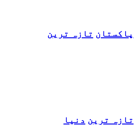
پاکستان
تازہ ترین
پیٹرول کی قیمتوں میں اضافے
کی وجہ کیا ہے؟ وزیرِ
پیٹرولیم نے پردہ اٹھا دیا
تازہ ترین
دنیا