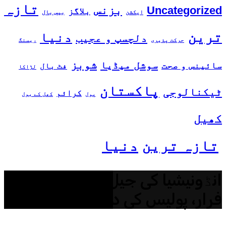
تازہ
بزنس
Uncategorized
بلاگز
ایکشن
بیس بال
ترین
دنیا
دلچسپ و عجیب
حرکت پذیری
ریسنگ
شوبز
سوشل میڈیا
سائینس و صحت
فٹ بال
لڑاکا
پاکستان
ٹیکنالوجی
کرائم
پول
کھل کے بول
کھیل
تازہ ترین
دنیا
انڈونیشیا کی جیل سے 53 قیدی
فرار، پولیس کی دوڑیں لگ گئیں!