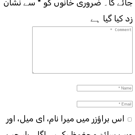
جائے گا۔
ضروری خانوں کو
*
سے نشان
زد کیا گیا ہے
اس براؤزر میں میرا نام، ای میل، اور
ویب سائٹ محفوظ رکھیں اگلی بار جب