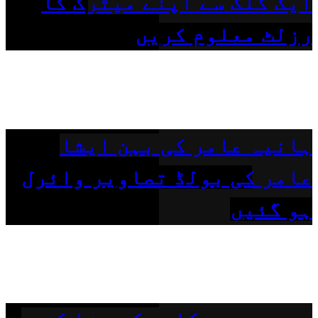
ایک کلک سے اپنے میٹرک کا
رزلٹ معلوم کریں
ہانیہ عامر کی بہن ایشا
عامر کی بولڈ تصاویر وائرل
ہو گئیں