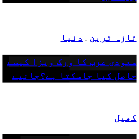
تازہ ترین
دنیا
,
سعودی عرب کا ورک ویزا کیسے
حاصل کیا جاسکتا ہے؟جانیے
کھیل