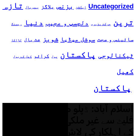
تازہ
بزنس
Uncategorized
بلاگز
ایکشن
بیس بال
ترین
دنیا
دلچسپ و عجیب
حرکت پذیری
ریسنگ
شوبز
سوشل میڈیا
سائینس و صحت
فٹ بال
لڑاکا
پاکستان
ٹیکنالوجی
کرائم
پول
کھل کے بول
کھیل
پاکستان
اسلام آباد: ڈپلو میٹک انکلیو کے
فلیٹ سے غیر ملکی سفارت خانے
کے اہلکار کی لاش برآمد