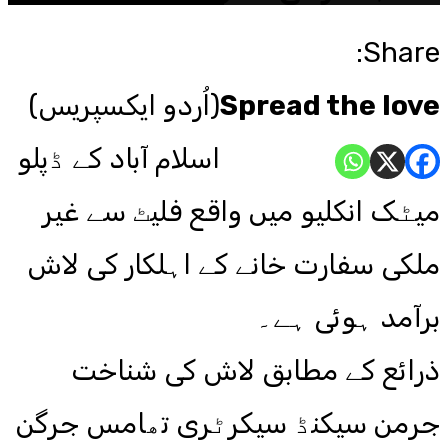
Share:
Spread the love
(اُردو ایکسپریس)
اسلام آباد کے ڈپلو
میٹک انکلیو میں واقع فلیٹ سے غیر
ملکی سفارت خانے کے اہلکار کی لاش
برآمد ہوئی ہے۔
ذرائع کے مطابق لاش کی شناخت
جرمن سیکنڈ سیکرٹری تھامس جرگن