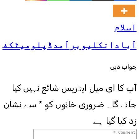
اسلام
آباد
انکلیو
برآمد
ڈپلومیٹک
فل
جواب دیں
آپ کا ای میل ایڈریس شائع نہیں کیا
جائے گا۔
ضروری خانوں کو
*
سے نشان
زد کیا گیا ہے