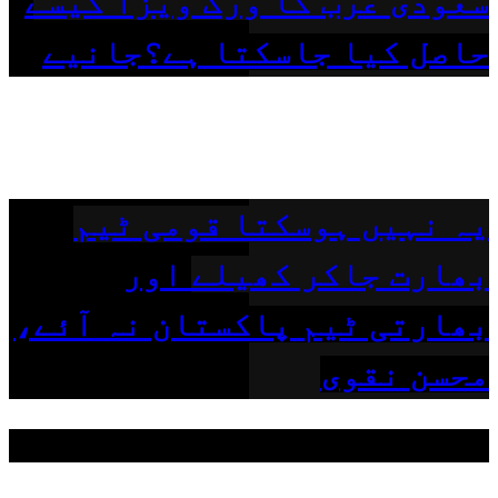
سعودی عرب کا ورک ویزا کیسے
حاصل کیا جاسکتا ہے؟جانیے
یہ نہیں ہوسکتا قومی ٹیم
بھارت جاکر کھیلے اور
بھارتی ٹیم پاکستان نہ آئے،
محسن نقوی
مقبول ٹیگز