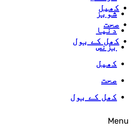
کھیل
شوبز
صحت
دنیا
کھل کے بول
بزنس
کھیل
صحت
کھل کے بول
Menu