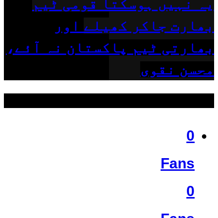
یہ نہیں ہوسکتا قومی ٹیم
بھارت جاکر کھیلے اور
بھارتی ٹیم پاکستان نہ آئے،
محسن نقوی
ہمیں فالو کریں
0
Fans
0