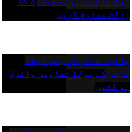
ایک کلک سے اپنے میٹرک کا
رزلٹ معلوم کریں
ہانیہ عامر کی بہن ایشا
عامر کی بولڈ تصاویر وائرل
ہو گئیں