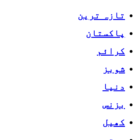
تازہ ترین
پاکستان
کرائم
شوبز
دنیا
بزنس
کھیل
صحت