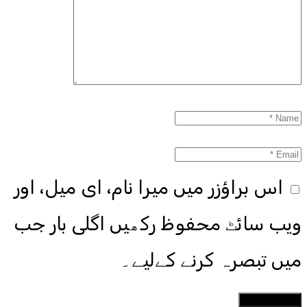
اس براؤزر میں میرا نام، ای میل، اور
ویب سائٹ محفوظ رکھیں اگلی بار جب
میں تبصرہ کرنے کےلیے۔