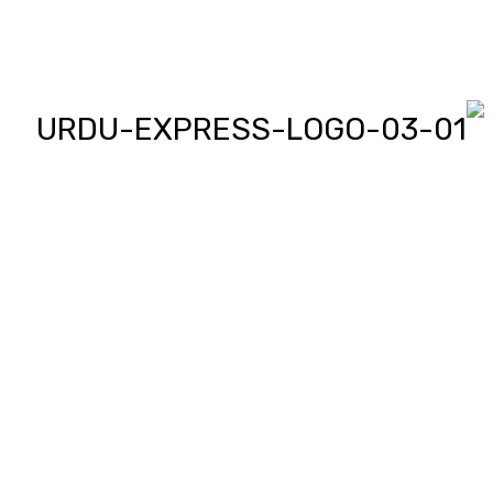
اردو ایکسپریس پر آپ پڑھیں اور
دیکھیں گے دنیا بھر کی خبریں، مختصر
پیرائے میں، یعنی سو لفظوں میں پوری
خبر اور ساٹھ سیکنڈز میں پورا پیکج،
‘کھل کے بول’ میں آپ بھی اپنی خبر یا
کہانی لکھ کر یا ریکارڈ کر کے بھیج