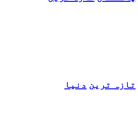
پیٹرول کی قیمتوں میں اضافے
کی وجہ کیا ہے؟ وزیرِ
پیٹرولیم نے پردہ اٹھا دیا
تازہ ترین
دنیا
مسافروں سے بھری فیری کو
حادثہ، 41 افراد ہلاک، 61
تاحال لاپتہ