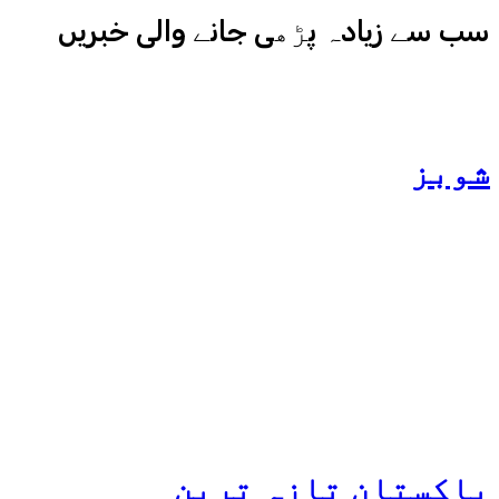
سب سے زیادہ پڑھی جانے والی خبریں
شوبز
ہانیہ عامر کی بہن ایشا
عامر کی بولڈ تصاویر وائرل
ہو گئیں
پاکستان
تازہ ترین