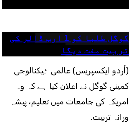
گوگل طلبا کو 1 ارب ڈالر کی
تربیت مفت دیگا
(اُردو ایکسپریس) عالمی ٹیکنالوجی
کمپنی گوگل نے اعلان کیا ہے کہ وہ
امریکہ کی جامعات میں تعلیم، پیشہ
ورانہ تربیت.